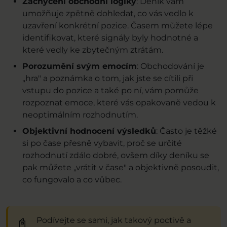
Zachycení obchodní logiky
: Deník vám
umožňuje zpětně dohledat, co vás vedlo k
uzavření konkrétní pozice. Časem můžete lépe
identifikovat, které signály byly hodnotné a
které vedly ke zbytečným ztrátám.
Porozumění svým emocím
: Obchodování je
„hra" a poznámka o tom, jak jste se cítili při
vstupu do pozice a také po ní, vám pomůže
rozpoznat emoce, které vás opakovaně vedou k
neoptimálním rozhodnutím.
Objektivní hodnocení výsledků
: Často je těžké
si po čase přesně vybavit, proč se určité
rozhodnutí zdálo dobré, ovšem díky deníku se
pak můžete „vrátit v čase" a objektivně posoudit,
co fungovalo a co vůbec.
Podívejte se sami, jak takový poctivě a
📓