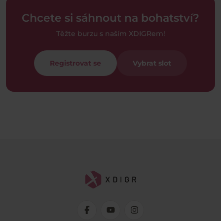
Chcete si sáhnout na bohatství?
Těžte burzu s naším XDIGRem!
Registrovat se
Vybrat slot