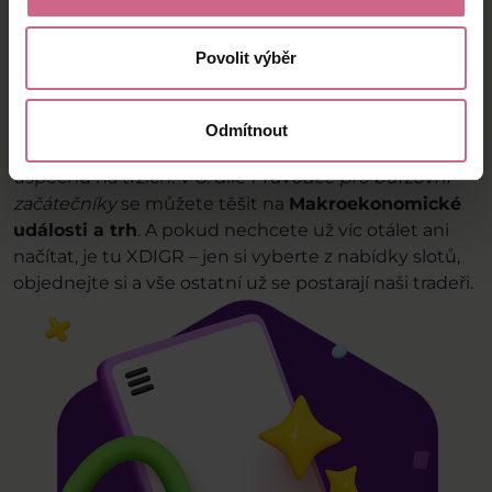
opakující se chyby a budete
moci efektivně
optimalizovat
svůj přístup k trhům. Výsledkem
bude
vyšší pravděpodobnost
dlouhodobého
Povolit výběr
úspěchu, ale také větší jistota a klid při každodenním
obchodním rozhodování.
Odmítnout
Pochopení principů je
jedním z dalších kroků
k
úspěchu na trzích. V 8. díle
Průvodce pro burzovní
začátečníky
se můžete těšit na
Makroekonomické
události a trh
. A pokud nechcete už víc otálet ani
načítat, je tu XDIGR – jen si vyberte z nabídky slotů,
objednejte si a vše ostatní už se postarají naši tradeři.