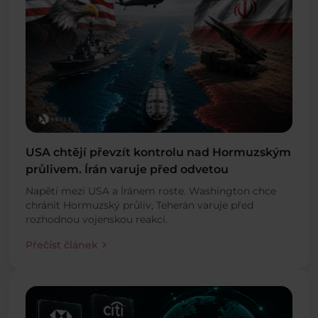
USA chtějí převzít kontrolu nad Hormuzským
průlivem. Írán varuje před odvetou
Napětí mezi USA a Íránem roste. Washington chce
chránit Hormuzský průliv, Teherán varuje před
rozhodnou vojenskou reakcí.
chevron_right
Přečíst článek