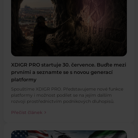
XDIGR PRO startuje 30. července. Buďte mezi
prvními a seznamte se s novou generací
platformy
Spouštíme XDIGR PRO. Představujeme nové funkce
platformy i možnost podílet se na jejím dalším
rozvoji prostřednictvím podnikových dluhopisů.
chevron_right
Přečíst článek