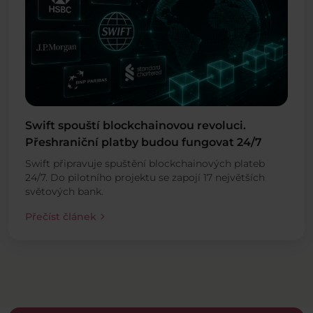
Swift spouští blockchainovou revoluci.
Přeshraniční platby budou fungovat 24/7
Swift připravuje spuštění blockchainových plateb
24/7. Do pilotního projektu se zapojí 17 největších
světových bank.
chevron_right
Přečíst článek