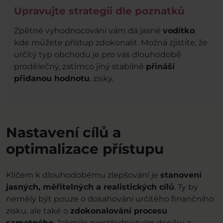
Upravujte strategii dle poznatků
Zpětné vyhodnocování vám dá jasné
vodítko
,
kde můžete přístup zdokonalit. Možná zjistíte, že
určitý typ obchodu je pro vás dlouhodobě
prodělečný, zatímco jiný stabilně
přináší
přidanou hodnotu
, zisky.
Nastavení cílů a
optimalizace přístupu
Klíčem k dlouhodobému zlepšování je
stanovení
jasných, měřitelných a realistických cílů
. Ty by
neměly být pouze o dosahování určitého finančního
zisku, ale také o
zdokonalování procesu
samotného
. Jakmile prostřednictvím deníku a