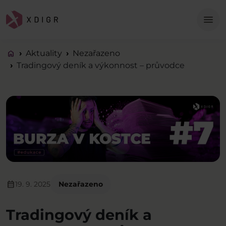
Me
menu
home
Aktuality
Nezařazeno
Tradingový deník a výkonnost – průvodce
calendar_month
19. 9. 2025
Nezařazeno
Tradingový deník a