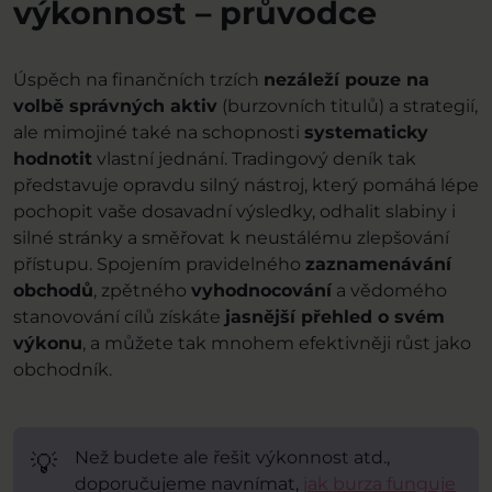
výkonnost – průvodce
Úspěch na finančních trzích
nezáleží pouze na
volbě správných aktiv
(burzovních titulů) a strategií,
ale mimojiné také na schopnosti
systematicky
hodnotit
vlastní jednání. Tradingový deník tak
představuje opravdu silný nástroj, který pomáhá lépe
pochopit vaše dosavadní výsledky, odhalit slabiny i
silné stránky a směřovat k neustálému zlepšování
přístupu. Spojením pravidelného
zaznamenávání
obchodů
, zpětného
vyhodnocování
a vědomého
stanovování cílů získáte
jasnější přehled o svém
výkonu
, a můžete tak mnohem efektivněji růst jako
obchodník.
Než budete ale řešit výkonnost atd.,
💡
doporučujeme navnímat,
jak burza funguje