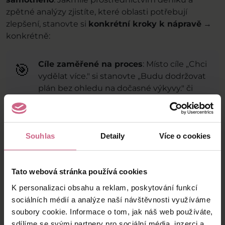
zpětné analýzy zjistíte, které oblasti potřebují
zlepšení, stanovte si
konkrétní kroky k nápravě
→
konkrétně:
Cíle zaměřené na proces
: Místo cíle „Chci
🎯
vydělat více." si stanovte „Budu dodržovat
plán bez ohledu na dočasné výkyvy." či
„Omezím impulzivní vstupy do trhu tím, že
před každým strávím chvíli přípravou.".
Souhlas
Detaily
Více o cookies
Postupné změny
: Snažte se nedělat
🛠️
zásadní změny najednou, ony spíš malé
Tato webová stránka používá cookies
průběžné úpravy a následné opakované
K personalizaci obsahu a reklam, poskytování funkcí
vyhodnocení, zda se váš výkon zlepšuje,
sociálních médií a analýze naší návštěvnosti využíváme
jsou tou nejlepší, respektive
soubory cookie. Informace o tom, jak náš web používáte,
nejudržitelnější cestou.
sdílíme se svými partnery pro sociální média, inzerci a