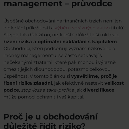
management – průvodce
Úspěšné obchodování na finančních trzích není jen
o hledání příležitostí a
výběru správných aktiv
(titulů).
Stejně tak důležitou, ne-li ještě důležitější roli hraje
řízení rizika a optimální nakládání s kapitálem
.
Obchodníci, kteří podceňují význam rizikového a
money managementu, se často setkávají s
nečekanými ztrátami, které pak mohou i výrazně
omezit jejich dlouhodobou, potažmo celkovou,
úspěšnost. V tomto článku si
vysvětlíme, proč je
řízení rizika zásadní
, jak efektivně nastavit
velikost
pozice
,
stop-loss
a
take-profit
a jak
diverzifikace
může pomoci ochránit i váš kapitál.
Proč je u obchodování
důležité řídit riziko?