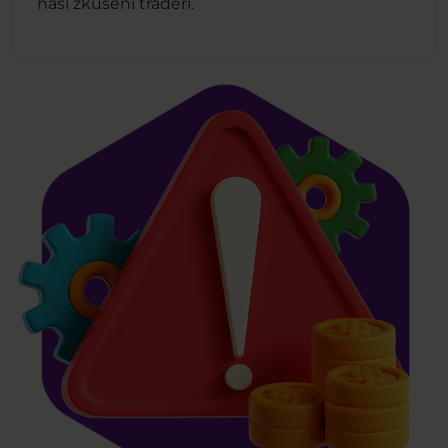
naši zkušení tradeři.