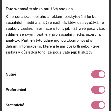
Tato webová stránka používá cookies
K personalizaci obsahu a reklam, poskytování funkcí
3
sociálních médií a analýze naší návštěvnosti využíváme
Rebalancování portfolia
: Pravidelně
soubory cookie. Informace o tom, jak náš web používáte,
kontrolujte, zda se složení portfolia výrazně
sdílíme se svými partnery pro sociální média, inzerci a
nezměnilo v důsledku pohybů cen, a
analýzy. Partneři tyto údaje mohou zkombinovat s
případně provádějte rebalancování, abyste
dalšími informacemi, které jste jim poskytli nebo které
zachovali požadovanou úroveň
získali v důsledku toho, že používáte jejich služby.
diverzifikace.
Výběr
Nutné
souhlasu
Shrnutí problematiky risk
Preferenční
a money managementu
Statistické
Rizikový a money management nejsou jen