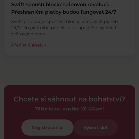
Swift spouští blockchainovou revoluci.
Přeshraniční platby budou fungovat 24/7
Swift připravuje spuštění blockchainových plateb
24/7. Do pilotního projektu se zapojí 17 největších
světových bank.
chevron_right
Přečíst článek
Chcete si sáhnout na bohatství?
Těžte burzu s naším XDIGRem!
Registrovat se
Vybrat slot