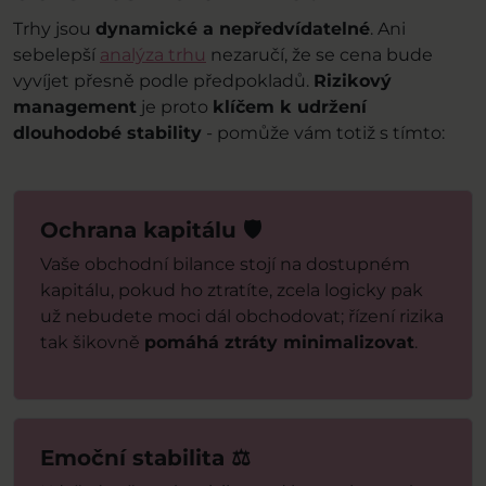
Trhy jsou
dynamické a nepředvídatelné
. Ani
sebelepší
analýza trhu
nezaručí, že se cena bude
vyvíjet přesně podle předpokladů.
Rizikový
management
je proto
klíčem k udržení
dlouhodobé stability
- pomůže vám totiž s tímto:
Ochrana kapitálu 🛡️
Vaše obchodní bilance stojí na dostupném
kapitálu, pokud ho ztratíte, zcela logicky pak
už nebudete moci dál obchodovat; řízení rizika
tak šikovně
pomáhá ztráty minimalizovat
.
Emoční stabilita ⚖️