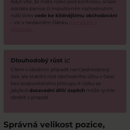
Když víte, že máte riziko pod kontrolou, snáze
odoláte panice či impulzivním rozhodnutím;
nižší stres
vede ke klidnějšímu obchodování
– víc v nedávném článku
o emocích v
obchodě
.
Dlouhodobý růst 📈
Cílem v ideálním případě není jednorázový
zisk, ale stabilní růst obchodního účtu v čase;
bez zodpovědného přístupu k riziku se
jakýkoli
dosavadní
dílčí úspěch
může rychle
obrátit v propad.
Správná velikost pozice,