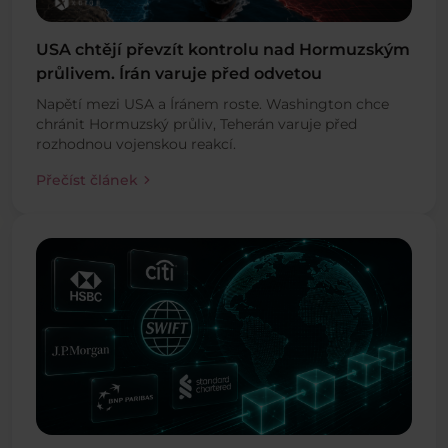
USA chtějí převzít kontrolu nad Hormuzským
průlivem. Írán varuje před odvetou
Napětí mezi USA a Íránem roste. Washington chce
chránit Hormuzský průliv, Teherán varuje před
rozhodnou vojenskou reakcí.
chevron_right
Přečíst článek