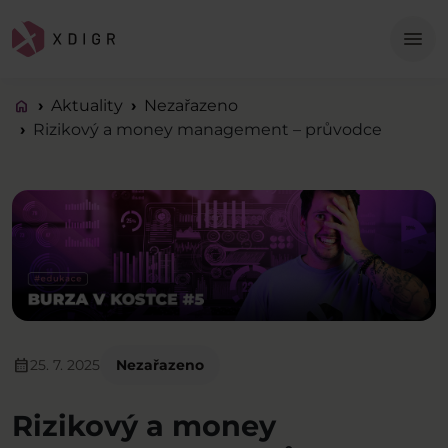
Me
menu
home
Aktuality
Nezařazeno
Rizikový a money management – průvodce
calendar_month
25. 7. 2025
Nezařazeno
Rizikový a money