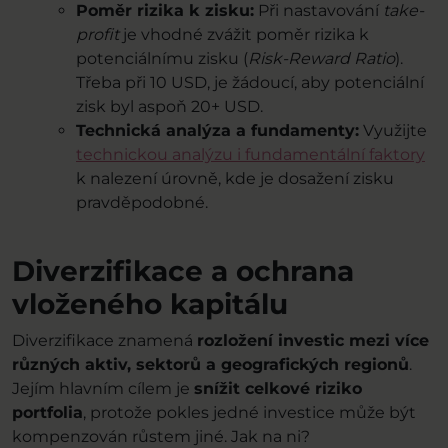
Poměr rizika k zisku:
Při nastavování
take-
profit
je vhodné zvážit poměr rizika k
potenciálnímu zisku (
Risk-Reward Ratio
).
Třeba při 10 USD, je žádoucí, aby potenciální
zisk byl aspoň 20+ USD.
Technická analýza a fundamenty:
Využijte
technickou analýzu i fundamentální faktory
k nalezení úrovně, kde je dosažení zisku
pravděpodobné.
Diverzifikace a ochrana
vloženého kapitálu
Diverzifikace znamená
rozložení investic mezi více
různých aktiv, sektorů a geografických regionů
.
Jejím hlavním cílem je
snížit celkové riziko
portfolia
, protože pokles jedné investice může být
kompenzován růstem jiné. Jak na ni?