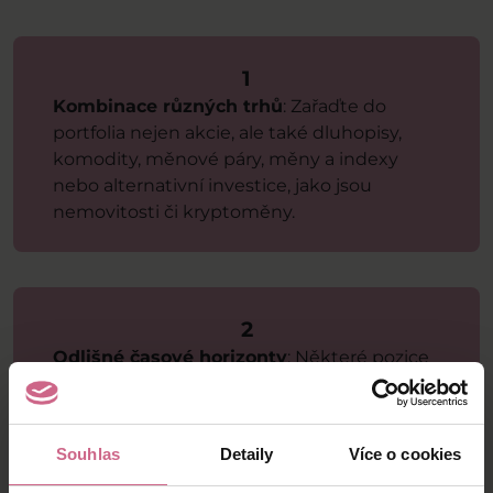
1
Kombinace různých trhů
: Zařaďte do
portfolia nejen akcie, ale také dluhopisy,
komodity, měnové páry, měny a indexy
nebo alternativní investice, jako jsou
nemovitosti či kryptoměny.
2
Odlišné časové horizonty
: Některé pozice
můžete držet krátkodobě, jiné střednědobě
či dlouhodobě. Rozdílné časové rámce
pomáhají zmírnit dopady krátkodobých
Souhlas
Detaily
Více o cookies
výkyvů.