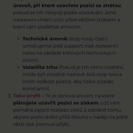
úroveň, při které uzavřete pozici se ztrátou
,
pokud se trh nevyvíjí podle očekávání. Jeho
nastavení chrání účet před většími ztrátami a
brání vám podléhat emocím.
Technické úrovně:
Stop-lossy často
umisťujeme pod
support
, nad
rezistenci
nebo na základě klíčových technických
úrovní.
Volatilita trhu:
Pokud je trh velmi volatilní,
může být vhodné nastavit širší stop-loss a
snížit velikost pozice, aby riziko zůstalo
konstantní.
Take-profit
– To je cenová úroveň, na které
plánujete uzavřít pozici se ziskem
, což vám
pomáhá zajistit realizaci zisků a zabránit tomu,
abyste pozici drželi příliš dlouho v naději na ještě
větší zisk (nemusí přijít).