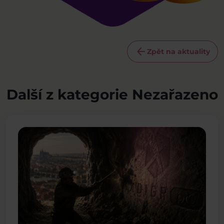
arrow_back
Zpět na aktuality
Další z kategorie Nezařazeno