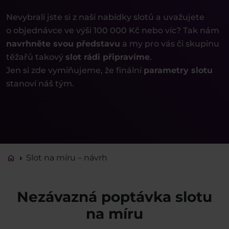
Nevybrali jste si z naší nabídky slotů a uvažujete
o objednávce ve výši 100 000 Kč nebo víc? Tak nám
navrhněte svou představu
a my pro vás či skupinu
těžařů takový
slot rádi připravíme
.
Jen si zde vymiňujeme, že finální
parametry slotu
stanoví náš tým.
home
Slot na míru – návrh
Nezávazná poptávka slotu
na míru