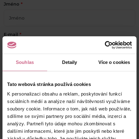
Jméno
E-mail
Souhlas
Detaily
Více o cookies
Telefon
Tato webová stránka používá cookies
K personalizaci obsahu a reklam, poskytování funkcí
Výše objednávky
sociálních médií a analýze naší návštěvnosti využíváme
soubory cookie. Informace o tom, jak náš web používáte,
sdílíme se svými partnery pro sociální média, inzerci a
analýzy. Partneři tyto údaje mohou zkombinovat s
Maximální ztráta
dalšími informacemi, které jste jim poskytli nebo které
získali v důsledku toho, že používáte jejich služby.