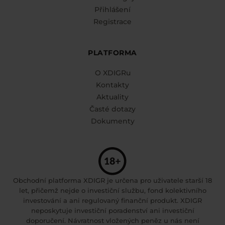
Přihlášení
Registrace
PLATFORMA
O XDIGRu
Kontakty
Aktuality
Časté dotazy
Dokumenty
Obchodní platforma XDIGR je určena pro uživatele starší 18
let, přičemž nejde o investiční službu, fond kolektivního
investování a ani regulovaný finanční produkt. XDIGR
neposkytuje investiční poradenství ani investiční
doporučení. Návratnost vložených peněz u nás není