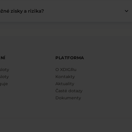
keyboard_arrow_down
žné zisky a rizika?
NÍ
PLATFORMA
sloty
O XDIGRu
loty
Kontakty
guje
Aktuality
Časté dotazy
Dokumenty