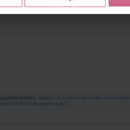
ž po jejím začátku
, získáte nárok pouze na tu část zisku (příp
 slotu (nikoli data objednávky).