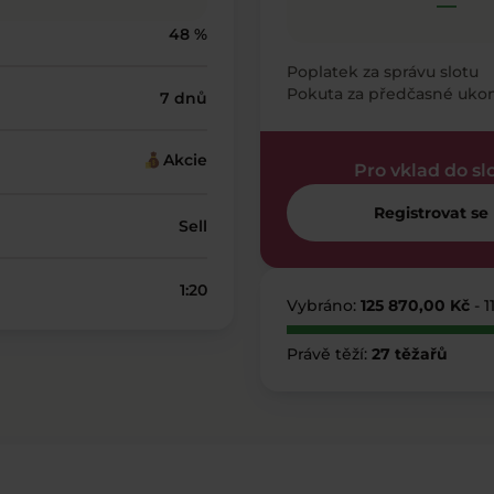
—
48 %
Poplatek za správu slotu
Pokuta za předčasné uko
7 dnů
Akcie
Pro vklad do sl
Registrovat se
Sell
1:20
Vybráno:
125 870,00 Kč
- 
Právě těží:
27 těžařů