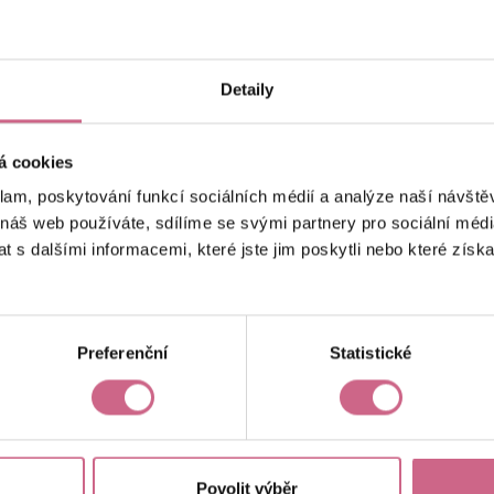
keyboard_arrow_left
keyboard_arrow_right
1
2
4
Detaily
á cookies
klam, poskytování funkcí sociálních médií a analýze naší návšt
 náš web používáte, sdílíme se svými partnery pro sociální média
 s dalšími informacemi, které jste jim poskytli nebo které získa
Aktuální výsledek
4 823,00 Kč
Preferenční
Statistické
Povolit výběr