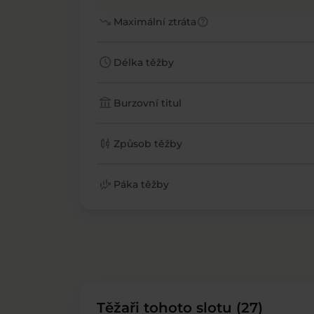
trending_down
help
Maximální ztráta
schedule
Délka těžby
account_balance
Burzovní titul
candlestick_chart
Způsob těžby
finance_mode
Páka těžby
Těžaři tohoto slotu (27)