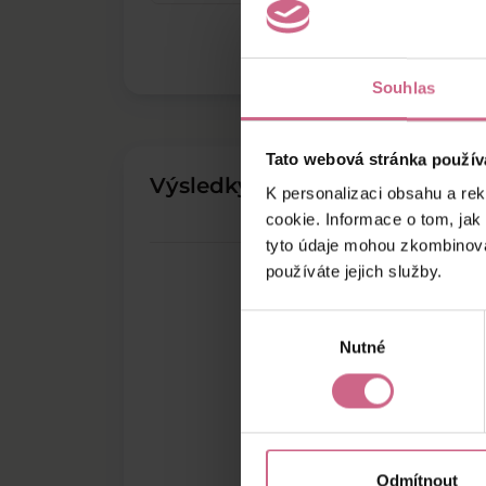
Souhlas
Tato webová stránka použív
Výsledky těžby
K personalizaci obsahu a re
cookie. Informace o tom, jak
tyto údaje mohou zkombinovat
používáte jejich služby.
Výběr
Nutné
souhlasu
Odmítnout