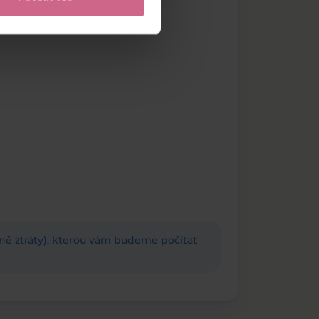
adně ztráty), kterou vám budeme počítat