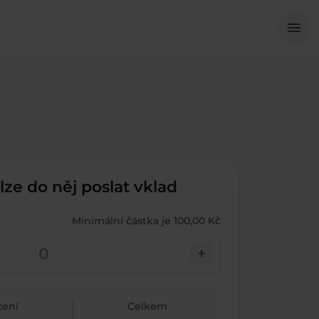
Me
menu
 lze do něj poslat vklad
Minimální částka je 100,00 Kč
add
ení
Celkem