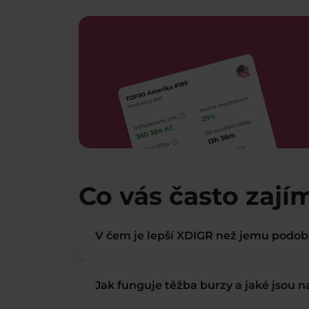
Co vás často zají
V čem je lepší XDIGR než jemu podo
Jak funguje těžba burzy a jaké jsou 