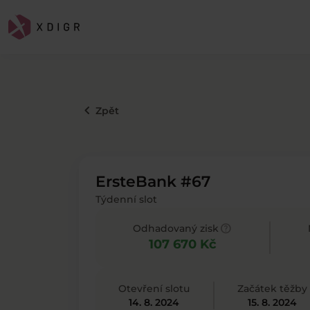
keyboard_arrow_left
Zpět
ErsteBank #67
Týdenní slot
help
Odhadovaný zisk
107 670 Kč
Otevření slotu
Začátek těžby
14. 8. 2024
15. 8. 2024