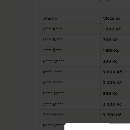
Jméno
Vloženo
L**** K****
1 000 Kč
L**** B****
300 Kč
J**** Š****
1 100 Kč
P**** O****
300 Kč
A**** J****
7 000 Kč
A**** J****
3 000 Kč
P**** D****
200 Kč
J**** D****
3 000 Kč
T**** P****
7 770 Kč
B**** V****
50 000 Kč