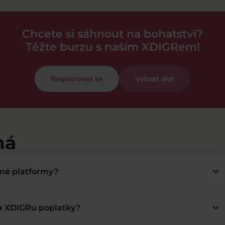
Chcete si sáhnout na bohatství?
Těžte burzu s naším XDIGRem!
Registrovat se
Vybrat slot
má
keyboard_arrow_down
bné platformy?
keyboard_arrow_down
na XDIGRu poplatky?