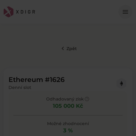
Me
menu
keyboard_arrow_left
Zpět
Ethereum #1626
Denní slot
help
Odhadovaný zisk
105 000 Kč
Možné zhodnocení
3 %