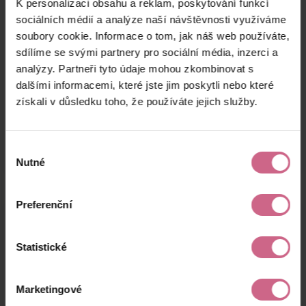
K personalizaci obsahu a reklam, poskytování funkcí
T****
9. 7. 2026
5 000 Kč
150 Kč
O****
21:08:55
sociálních médií a analýze naší návštěvnosti využíváme
soubory cookie. Informace o tom, jak náš web používáte,
M****
9. 7. 2026
1 000 Kč
30 Kč
sdílíme se svými partnery pro sociální média, inzerci a
Z****
21:02:33
analýzy. Partneři tyto údaje mohou zkombinovat s
A****
9. 7. 2026
dalšími informacemi, které jste jim poskytli nebo které
2 000 Kč
60 Kč
K****
20:57:46
získali v důsledku toho, že používáte jejich služby.
keyboard_arrow_left
keyboard_arrow_right
1
2
…
13
Výběr
Nutné
souhlasu
Preferenční
Výsledky těžby
Statistické
Aktuální výsledek
Marketingové
17 066,31 Kč