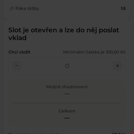
finance_mode
Páka těžby
1:5
Slot je otevřen a lze do něj poslat
vklad
Chci vložit
Minimální částka je 100,00 Kč
check_indeterminate_small
add
Možné zhodnocení
—
Celkem
—