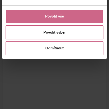
Povolit vše
Povolit výběr
Odmítnout