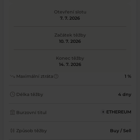
Otevření slotu
7. 7. 2026
Začátek těžby
10. 7. 2026
Konec těžby
14. 7. 2026
trending_down
help
Maximální ztráta
1 %
schedule
Délka těžby
4 dny
account_balance
ETHEREUM
Burzovní titul
candlestick_chart
Způsob těžby
Buy / Sell