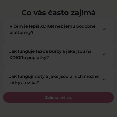
Co vás často zajímá
V čem je lepší XDIGR než jemu podobné
keyboard_arrow_down
platformy?
Jak funguje těžba burzy a jaké jsou na
keyboard_arrow_down
XDIGRu poplatky?
Jak fungují sloty a jaké jsou u nich možné
keyboard_arrow_down
zisky a rizika?
Zajímá mě víc