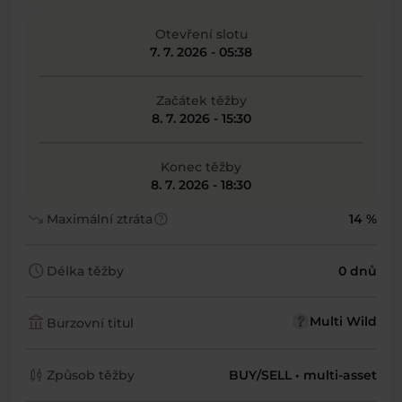
Otevření slotu
7. 7. 2026 - 05:38
Začátek těžby
8. 7. 2026 - 15:30
Konec těžby
8. 7. 2026 - 18:30
trending_down
help
Maximální ztráta
14 %
schedule
Délka těžby
0 dnů
account_balance
Multi Wild
Burzovní titul
candlestick_chart
Způsob těžby
BUY/SELL • multi-asset