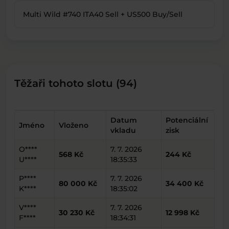
Multi Wild #740 ITA40 Sell + US500 Buy/Sell
Těžaři tohoto slotu (94)
Datum
Potenciální
Jméno
Vloženo
vkladu
zisk
O****
7. 7. 2026
568 Kč
244 Kč
U****
18:35:33
P****
7. 7. 2026
80 000 Kč
34 400 Kč
K****
18:35:02
V****
7. 7. 2026
30 230 Kč
12 998 Kč
F****
18:34:31