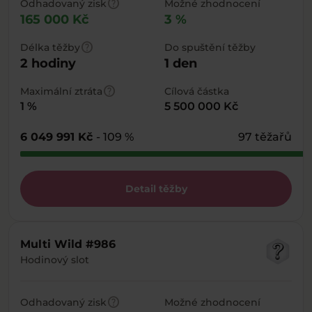
help
Odhadovaný zisk
Možné zhodnocení
165 000 Kč
3 %
help
Délka těžby
Do spuštění těžby
2 hodiny
1 den
help
Maximální ztráta
Cílová částka
1 %
5 500 000 Kč
6 049 991 Kč
- 109 %
97 těžařů
Detail těžby
Multi Wild #986
Hodinový slot
help
Odhadovaný zisk
Možné zhodnocení