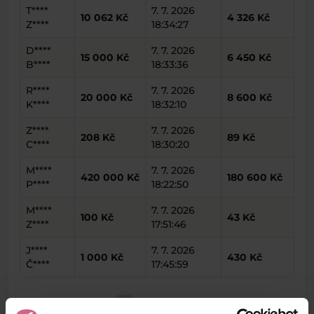
T****
7. 7. 2026
10 062 Kč
4 326 Kč
Z****
18:34:27
D****
7. 7. 2026
15 000 Kč
6 450 Kč
B****
18:33:36
R****
7. 7. 2026
20 000 Kč
8 600 Kč
K****
18:32:10
Z****
7. 7. 2026
208 Kč
89 Kč
C****
18:30:20
M****
7. 7. 2026
420 000 Kč
180 600 Kč
P****
18:22:50
M****
7. 7. 2026
100 Kč
43 Kč
Z****
17:51:46
J****
7. 7. 2026
1 000 Kč
430 Kč
Č****
17:45:59
keyboard_arrow_left
keyboard_arrow_right
1
2
…
10