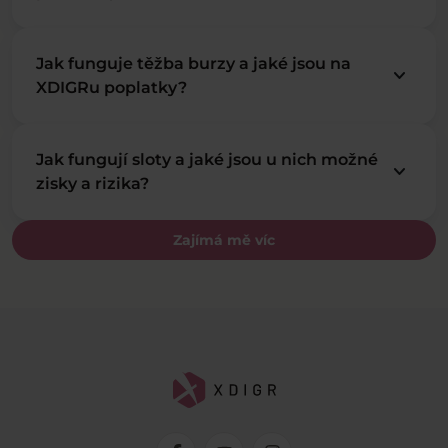
Jak funguje těžba burzy a jaké jsou na
keyboard_arrow_down
XDIGRu poplatky?
Jak fungují sloty a jaké jsou u nich možné
keyboard_arrow_down
zisky a rizika?
Zajímá mě víc