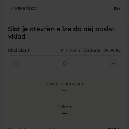
finance_mode
Páka těžby
1:67
Slot je otevřen a lze do něj poslat
vklad
Chci vložit
Minimální částka je 100,00 Kč
check_indeterminate_small
add
Možné zhodnocení
—
Celkem
—