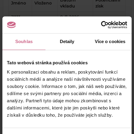
Datum
Potenciální
Jméno
Vloženo
vkladu
zisk
J****
8. 7. 2026
500 Kč
80 Kč
K****
10:00:26
J****
8. 7. 2026
100 Kč
15 Kč
Š****
09:37:48
Souhlas
Detaily
Více o cookies
S****
8. 7. 2026
100 Kč
15 Kč
V****
09:19:21
Tato webová stránka používá cookies
J****
8. 7. 2026
417 Kč
66 Kč
K personalizaci obsahu a reklam, poskytování funkcí
J****
09:18:10
sociálních médií a analýze naší návštěvnosti využíváme
R****
8. 7. 2026
soubory cookie. Informace o tom, jak náš web používáte,
3 000 Kč
479 Kč
V****
09:12:20
sdílíme se svými partnery pro sociální média, inzerci a
analýzy. Partneři tyto údaje mohou zkombinovat s
P****
8. 7. 2026
320 Kč
51 Kč
dalšími informacemi, které jste jim poskytli nebo které
S****
09:10:00
získali v důsledku toho, že používáte jejich služby.
J****
8. 7. 2026
31 000 Kč
4 960 Kč
Š****
08:47:32