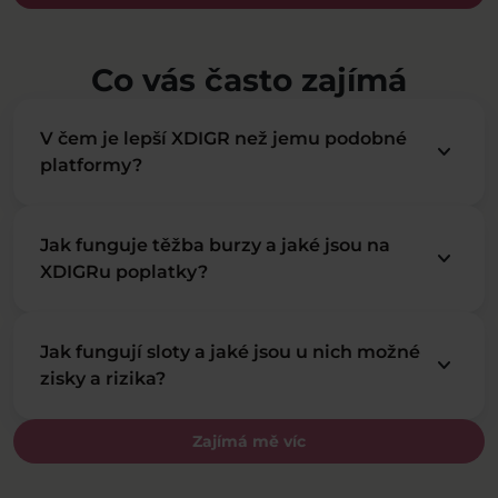
Co vás často zajímá
V čem je lepší XDIGR než jemu podobné
keyboard_arrow_down
platformy?
Jak funguje těžba burzy a jaké jsou na
keyboard_arrow_down
XDIGRu poplatky?
Jak fungují sloty a jaké jsou u nich možné
keyboard_arrow_down
zisky a rizika?
Zajímá mě víc