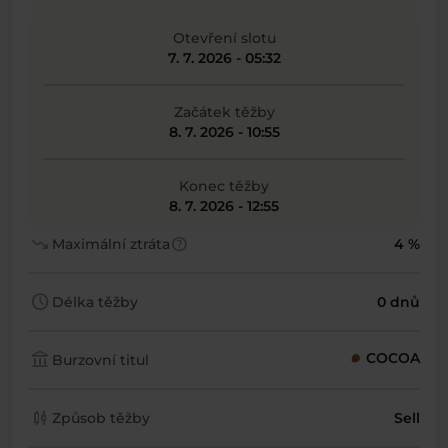
Otevření slotu
7. 7. 2026 - 05:32
Začátek těžby
8. 7. 2026 - 10:55
Konec těžby
8. 7. 2026 - 12:55
trending_down
help
Maximální ztráta
4 %
schedule
Délka těžby
0 dnů
account_balance
COCOA
Burzovní titul
candlestick_chart
Způsob těžby
Sell