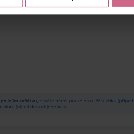
ž po jejím začátku
, získáte nárok pouze na tu část zisku (příp
 slotu (nikoli data objednávky).