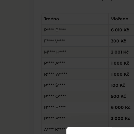
Jméno
Vloženo
P**** B****
6 010 Kč
F**** V****
300 Kč
M**** K****
2 001 Kč
P**** A****
1 000 Kč
R**** W****
1 000 Kč
P**** Š****
100 Kč
P**** O****
500 Kč
R**** H****
6 000 Kč
P**** F****
3 000 Kč
A**** K****
2 000 Kč