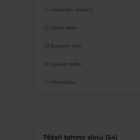
trending_down
help
Maximální ztráta
schedule
Délka těžby
account_balance
Burzovní titul
candlestick_chart
Způsob těžby
finance_mode
Páka těžby
Těžaři tohoto slotu (54)