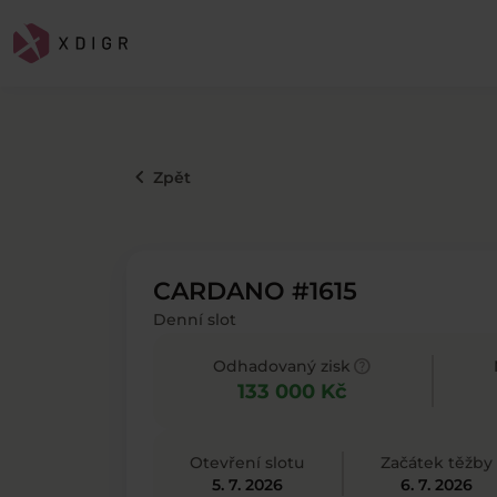
keyboard_arrow_left
Zpět
CARDANO #1615
Denní slot
help
Odhadovaný zisk
133 000 Kč
Otevření slotu
Začátek těžby
5. 7. 2026
6. 7. 2026