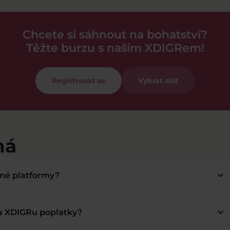
Chcete si sáhnout na bohatství?
Těžte burzu s naším XDIGRem!
Registrovat se
Vybrat slot
má
keyboard_arrow_down
bné platformy?
keyboard_arrow_down
na XDIGRu poplatky?