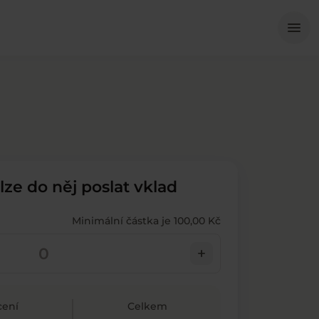
Me
menu
 lze do něj poslat vklad
Minimální částka je 100,00 Kč
add
ení
Celkem