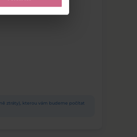
adně ztráty), kterou vám budeme počítat