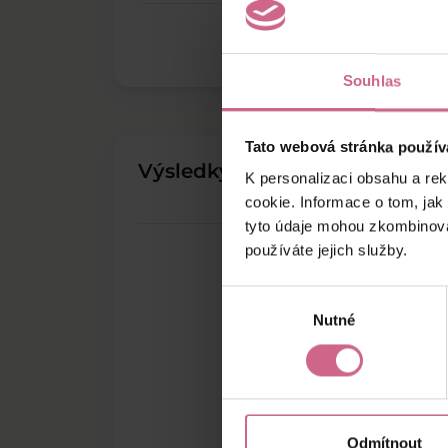
Souhlas
Tato webová stránka použív
Výsledky těžby
K personalizaci obsahu a re
cookie. Informace o tom, jak
tyto údaje mohou zkombinovat
používáte jejich služby.
Výběr
Nutné
souhlasu
Odmítnout