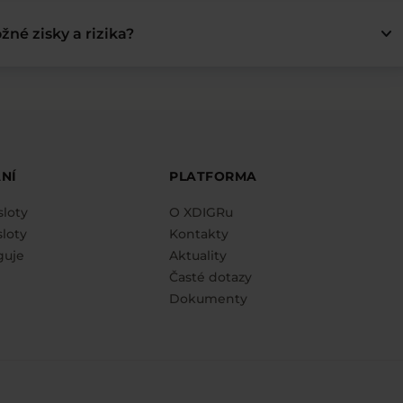
keyboard_arrow_down
žné zisky a rizika?
NÍ
PLATFORMA
sloty
O XDIGRu
loty
Kontakty
guje
Aktuality
Časté dotazy
Dokumenty