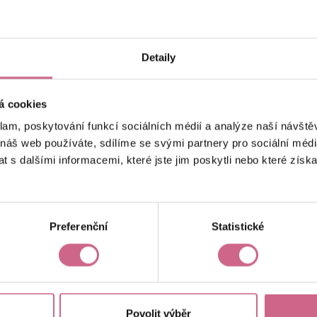
keyboard_arrow_left
keyboard_arrow_right
1
2
…
6
Detaily
á cookies
klam, poskytování funkcí sociálních médií a analýze naší návšt
 náš web používáte, sdílíme se svými partnery pro sociální média
 s dalšími informacemi, které jste jim poskytli nebo které získa
Aktuální výsledek
-15 592,70 Kč
Preferenční
Statistické
Povolit výběr