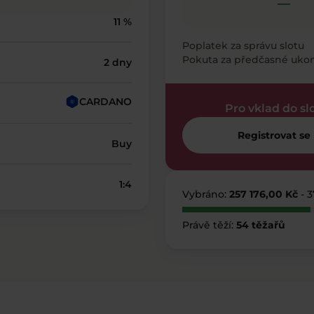
—
11 %
Poplatek za správu slotu
Pokuta za předčasné uko
2 dny
CARDANO
Pro vklad do sl
Registrovat se
Buy
1:4
Vybráno:
257 176,00 Kč
- 
Právě těží:
54 těžařů