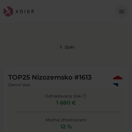
Me
menu
keyboard_arrow_left
Zpět
TOP25 Nizozemsko #1613
Denní slot
help
Odhadovaný zisk
1 680 €
Možné zhodnocení
12 %