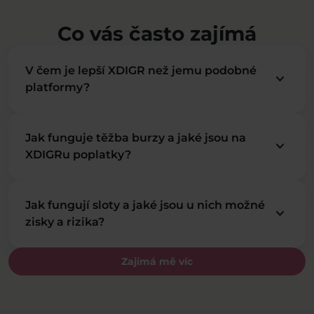
Co vás často zajímá
V čem je lepší XDIGR než jemu podobné
keyboard_arrow_down
platformy?
Jak funguje těžba burzy a jaké jsou na
keyboard_arrow_down
XDIGRu poplatky?
Jak fungují sloty a jaké jsou u nich možné
keyboard_arrow_down
zisky a rizika?
Zajímá mě víc