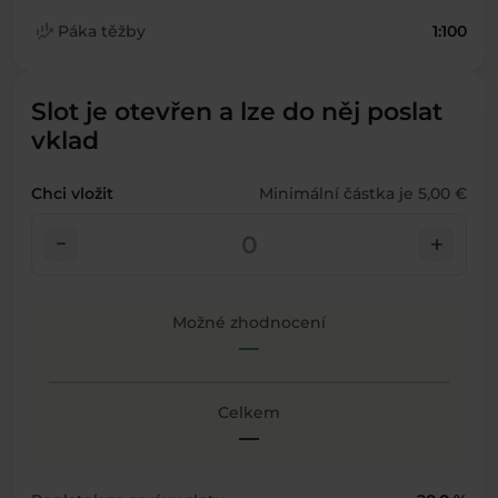
finance_mode
Páka těžby
1:100
Slot je otevřen a lze do něj poslat
vklad
Chci vložit
Minimální částka je 5,00 €
check_indeterminate_small
add
Možné zhodnocení
—
Celkem
—