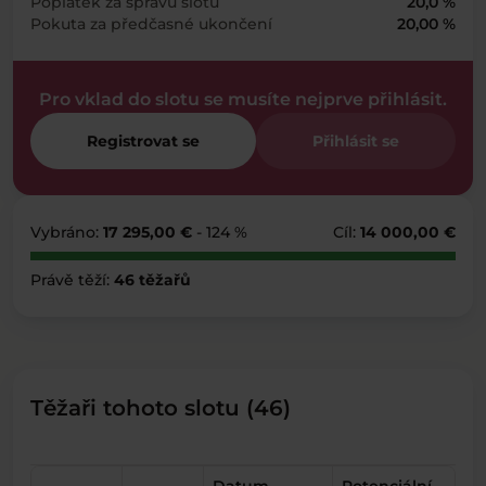
Poplatek za správu slotu
20,0 %
Pokuta za předčasné ukončení
20,00 %
Pro vklad do slotu se musíte nejprve přihlásit.
Registrovat se
Přihlásit se
Vybráno:
17 295,00 €
- 124 %
Cíl:
14 000,00 €
Právě těží:
46 těžařů
Těžaři tohoto slotu (46)