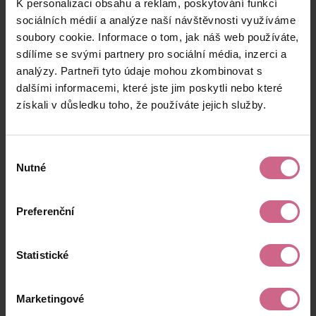
K personalizaci obsahu a reklam, poskytování funkcí
P****
7. 7. 2026
13 €
1 €
K****
19:31:49
sociálních médií a analýze naší návštěvnosti využíváme
soubory cookie. Informace o tom, jak náš web používáte,
M****
7. 7. 2026
5 €
0 €
sdílíme se svými partnery pro sociální média, inzerci a
K****
19:30:32
analýzy. Partneři tyto údaje mohou zkombinovat s
M****
7. 7. 2026
dalšími informacemi, které jste jim poskytli nebo které
84 €
10 €
N****
19:09:53
získali v důsledku toho, že používáte jejich služby.
keyboard_arrow_left
keyboard_arrow_right
1
2
4
5
Výběr
Nutné
souhlasu
Preferenční
Výsledky těžby
Statistické
Aktuální výsledek
Marketingové
25,16 €