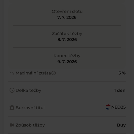
Otevření slotu
7. 7. 2026
Začátek těžby
8. 7. 2026
Konec těžby
9. 7. 2026
trending_down
help
Maximální ztráta
5 %
schedule
Délka těžby
1 den
account_balance
NED25
Burzovní titul
candlestick_chart
Způsob těžby
Buy