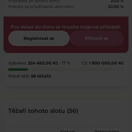
Poplatek za správu slotu
20,0 %
Pokuta za předčasné ukončení
20,00 %
Pro vklad do slotu se musíte nejprve přihlásit.
Registrovat se
Přihlásit se
Vybráno:
324 662,00 Kč
- 17 %
Cíl:
1 900 000,00 Kč
Právě těží:
56 těžařů
Těžaři tohoto slotu (56)