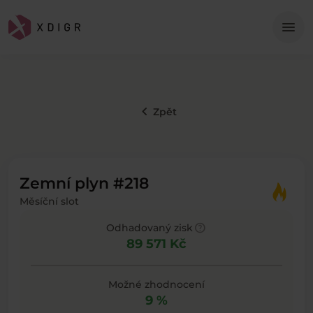
Me
menu
keyboard_arrow_left
Zpět
Zemní plyn #218
Měsíční slot
help
Odhadovaný zisk
89 571 Kč
Možné zhodnocení
9 %