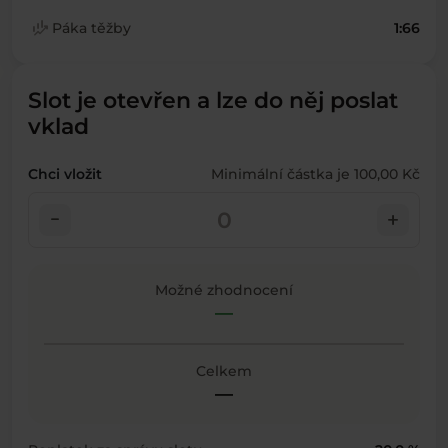
finance_mode
Páka těžby
1:66
Slot je otevřen a lze do něj poslat
vklad
Chci vložit
Minimální částka je 100,00 Kč
check_indeterminate_small
add
Možné zhodnocení
—
Celkem
—