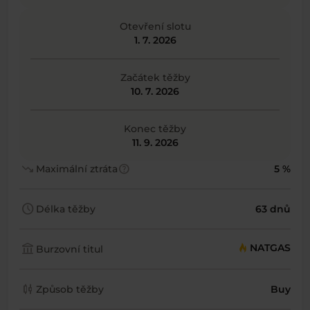
Otevření slotu
1. 7. 2026
Začátek těžby
10. 7. 2026
Konec těžby
11. 9. 2026
trending_down
help
Maximální ztráta
5 %
schedule
Délka těžby
63 dnů
account_balance
NATGAS
Burzovní titul
candlestick_chart
Způsob těžby
Buy