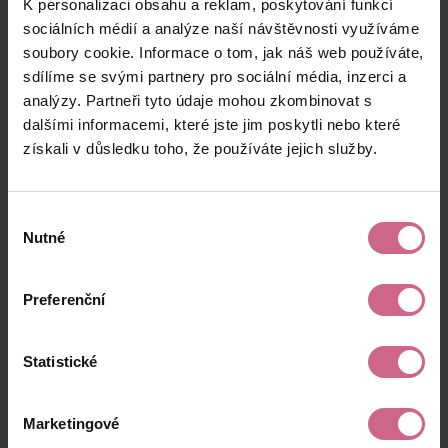
K personalizaci obsahu a reklam, poskytování funkcí
M****
9. 7. 2026
500 Kč
45 Kč
V****
18:50:10
sociálních médií a analýze naší návštěvnosti využíváme
soubory cookie. Informace o tom, jak náš web používáte,
T****
9. 7. 2026
10 000 Kč
900 Kč
sdílíme se svými partnery pro sociální média, inzerci a
Z****
18:48:02
analýzy. Partneři tyto údaje mohou zkombinovat s
J****
9. 7. 2026
dalšími informacemi, které jste jim poskytli nebo které
500 Kč
45 Kč
L****
18:43:16
získali v důsledku toho, že používáte jejich služby.
keyboard_arrow_left
keyboard_arrow_right
1
2
…
7
Výběr
Nutné
souhlasu
Preferenční
Výsledky těžby
Statistické
Aktuální výsledek
Marketingové
-13 617,70 Kč