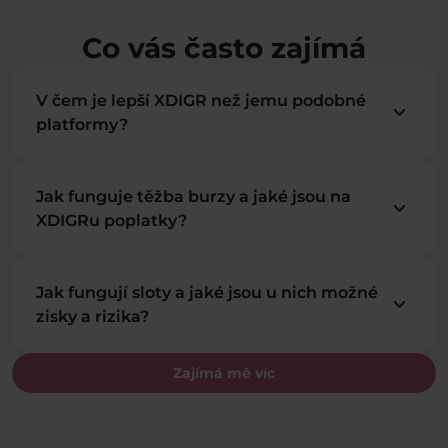
Co vás často zajímá
V čem je lepší XDIGR než jemu podobné
keyboard_arrow_down
platformy?
Jak funguje těžba burzy a jaké jsou na
keyboard_arrow_down
XDIGRu poplatky?
Jak fungují sloty a jaké jsou u nich možné
keyboard_arrow_down
zisky a rizika?
Zajímá mě víc