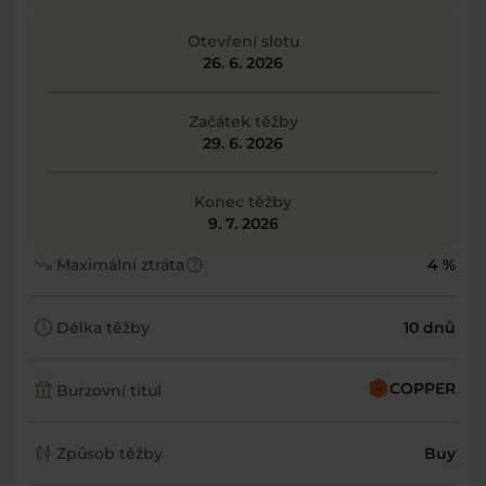
Otevření slotu
26. 6. 2026
Začátek těžby
29. 6. 2026
Konec těžby
9. 7. 2026
trending_down
help
Maximální ztráta
4 %
schedule
Délka těžby
10 dnů
account_balance
COPPER
Burzovní titul
candlestick_chart
Způsob těžby
Buy