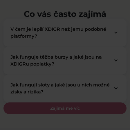
Co vás často zajímá
V čem je lepší XDIGR než jemu podobné
keyboard_arrow_down
platformy?
Jak funguje těžba burzy a jaké jsou na
keyboard_arrow_down
XDIGRu poplatky?
Jak fungují sloty a jaké jsou u nich možné
keyboard_arrow_down
zisky a rizika?
Zajímá mě víc