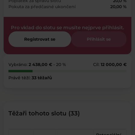
Poplatek za správu slotu
20,0 %
Pokuta za předčasné ukončení
20,00 %
Pro vklad do slotu se musíte nejprve přihlásit.
Registrovat se
Přihlásit se
Vybráno:
2 438,00 €
- 20 %
Cíl:
12 000,00 €
Právě těží:
33 těžařů
Těžaři tohoto slotu (33)