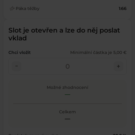
finance_mode
Páka těžby
1:66
Slot je otevřen a lze do něj poslat
vklad
Chci vložit
Minimální částka je 5,00 €
check_indeterminate_small
add
Možné zhodnocení
—
Celkem
—