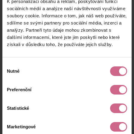
K personalizaci obsahu a reklam, poskytování funkcí
M****
27. 6. 2026
5 €
0 €
P****
08:32:29
sociálních médií a analýze naší návštěvnosti využíváme
soubory cookie. Informace o tom, jak náš web používáte,
P****
27. 6. 2026
88 €
7 €
sdílíme se svými partnery pro sociální média, inzerci a
T****
00:15:15
analýzy. Partneři tyto údaje mohou zkombinovat s
M****
26. 6. 2026
dalšími informacemi, které jste jim poskytli nebo které
62 €
5 €
N****
21:49:18
získali v důsledku toho, že používáte jejich služby.
keyboard_arrow_left
keyboard_arrow_right
1
2
4
Výběr
Nutné
souhlasu
Preferenční
Výsledky těžby
Statistické
Aktuální výsledek
Marketingové
48,69 €