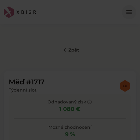
Me
menu
keyboard_arrow_left
Zpět
Měď #1717
Týdenní slot
help
Odhadovaný zisk
1 080 €
Možné zhodnocení
9 %