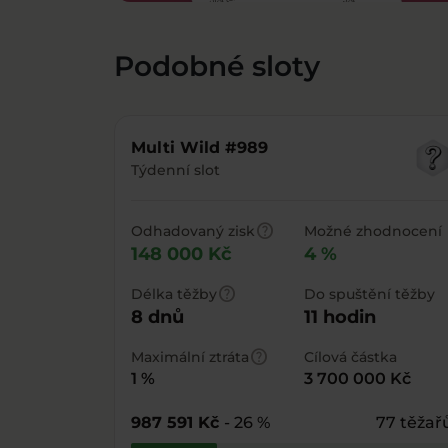
Podobné sloty
Multi Wild #989
Týdenní slot
help
Odhadovaný zisk
Možné zhodnocení
148 000 Kč
4 %
help
Délka těžby
Do spuštění těžby
8 dnů
11 hodin
help
Maximální ztráta
Cílová částka
1 %
3 700 000 Kč
987 591 Kč
- 26 %
77 těžař