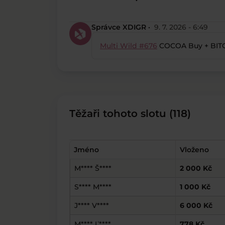
Správce XDIGR ·
9. 7. 2026 - 6:49
Multi Wild #676
COCOA Buy + BITC
Těžaři tohoto slotu (118)
Jméno
Vloženo
M**** Š****
2 000 Kč
S**** M****
1 000 Kč
J**** V****
6 000 Kč
M**** Ľ****
778 Kč