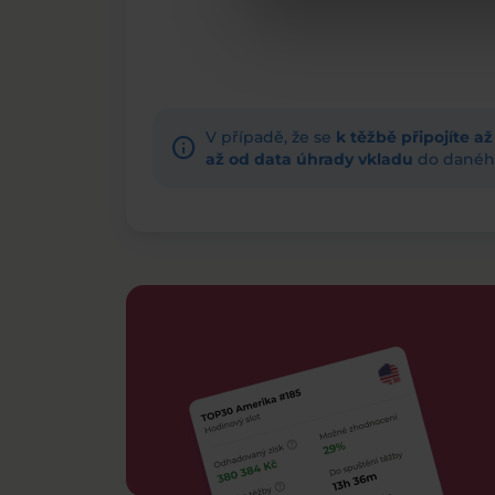
V případě, že se
k těžbě připojíte a
info
až od data úhrady vkladu
do daného