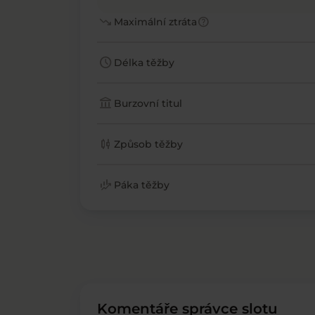
trending_down
help
Maximální ztráta
schedule
Délka těžby
account_balance
Burzovní titul
candlestick_chart
Způsob těžby
finance_mode
Páka těžby
Komentáře správce slotu