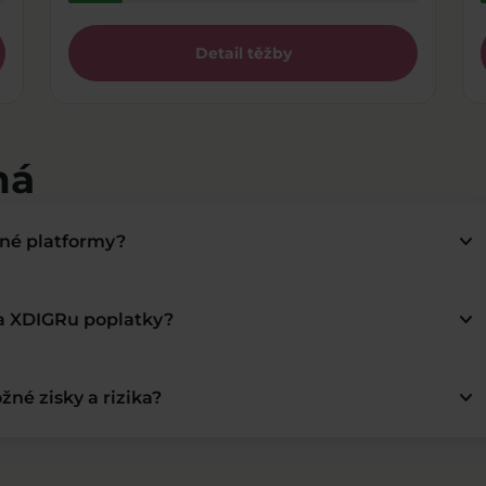
Detail těžby
má
keyboard_arrow_down
bné platformy?
keyboard_arrow_down
na XDIGRu poplatky?
keyboard_arrow_down
žné zisky a rizika?