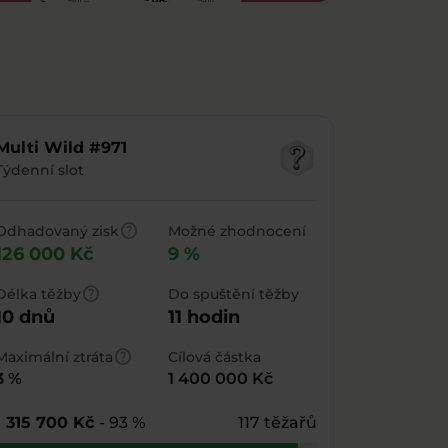
Multi Wild #971
Týdenní slot
help
Odhadovaný zisk
Možné zhodnocení
126 000 Kč
9 %
help
Délka těžby
Do spuštění těžby
10 dnů
11 hodin
help
Maximální ztráta
Cílová částka
3 %
1 400 000 Kč
1 315 700 Kč
- 93 %
117 těžařů