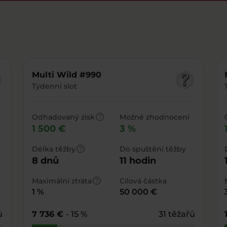
Multi Wild #990
Týdenní slot
help
Odhadovaný zisk
Možné zhodnocení
1 500 €
3 %
help
Délka těžby
Do spuštění těžby
8 dnů
11 hodin
help
Maximální ztráta
Cílová částka
1 %
50 000 €
ů
7 736 €
- 15 %
31 těžařů