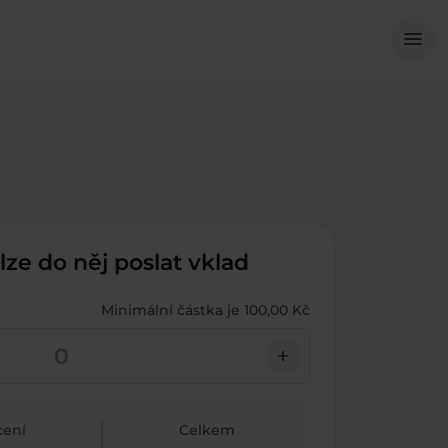
Me
menu
 lze do něj poslat vklad
Minimální částka je 100,00 Kč
add
ení
Celkem