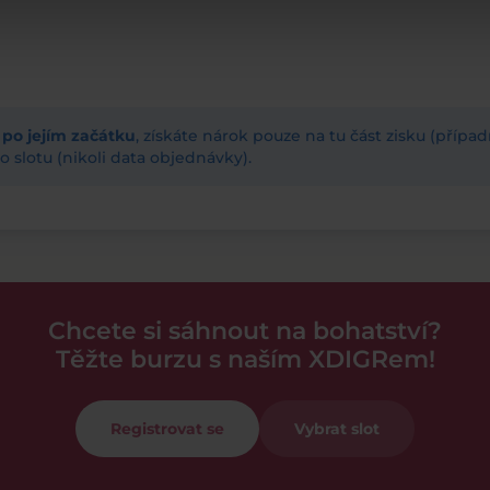
ž po jejím začátku
, získáte nárok pouze na tu část zisku (příp
 slotu (nikoli data objednávky).
Chcete si sáhnout na bohatství?
Těžte burzu s naším XDIGRem!
Registrovat se
Vybrat slot