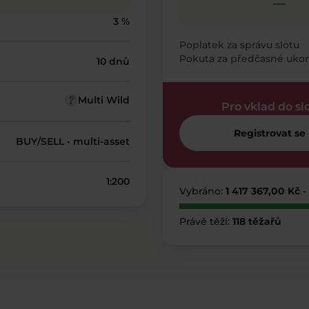
—
3 %
Poplatek za správu slotu
Pokuta za předčasné uko
10 dnů
Multi Wild
Pro vklad do sl
Registrovat se
BUY/SELL • multi-asset
1:200
Vybráno:
1 417 367,00 Kč
-
Právě těží:
118 těžařů