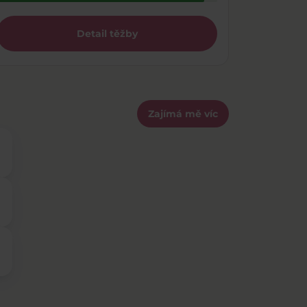
Detail těžby
Zajímá mě víc