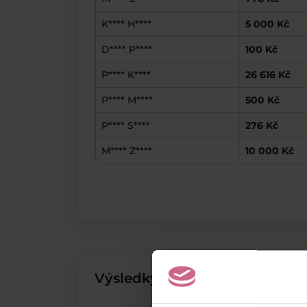
K**** H****
5 000 Kč
D**** P****
100 Kč
P**** K****
26 616 Kč
P**** M****
500 Kč
P**** S****
276 Kč
M**** Z****
10 000 Kč
Výsledky těžby