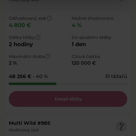
help
Odhadovaný zisk
Možné zhodnocení
4 800 €
4 %
help
Délka těžby
Do spuštění těžby
2 hodiny
1 den
help
Maximální ztráta
Cílová částka
2 %
120 000 €
48 256 €
- 40 %
51 těžařů
Detail těžby
Multi Wild #985
Hodinový slot