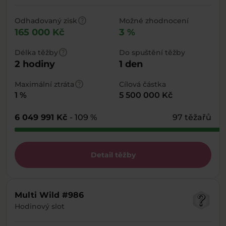
help
Odhadovaný zisk
Možné zhodnocení
165 000 Kč
3 %
help
Délka těžby
Do spuštění těžby
2 hodiny
1 den
help
Maximální ztráta
Cílová částka
1 %
5 500 000 Kč
6 049 991 Kč
- 109 %
97 těžařů
Detail těžby
Multi Wild #986
Hodinový slot