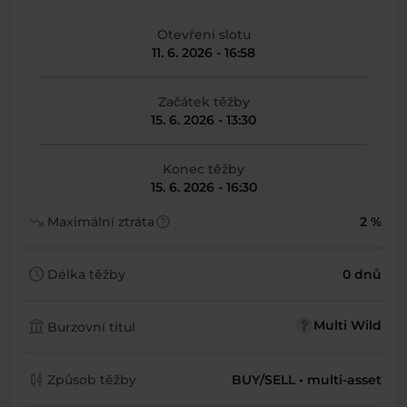
Otevření slotu
11. 6. 2026 - 16:58
Začátek těžby
15. 6. 2026 - 13:30
Konec těžby
15. 6. 2026 - 16:30
trending_down
help
Maximální ztráta
2 %
schedule
Délka těžby
0 dnů
account_balance
Multi Wild
Burzovní titul
candlestick_chart
Způsob těžby
BUY/SELL • multi-asset