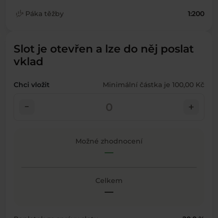
finance_mode
Páka těžby
1:200
Slot je otevřen a lze do něj poslat
vklad
Chci vložit
Minimální částka je 100,00 Kč
check_indeterminate_small
add
Možné zhodnocení
—
Celkem
—