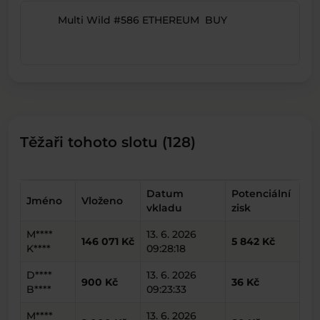
Multi Wild #586 ETHEREUM BUY
Těžaři tohoto slotu (128)
Datum
Potenciální
Jméno
Vloženo
vkladu
zisk
M****
13. 6. 2026
146 071 Kč
5 842 Kč
K****
09:28:18
D****
13. 6. 2026
900 Kč
36 Kč
B****
09:23:33
M****
13. 6. 2026