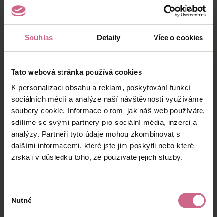
keyboard_arrow_left
keyboard_arrow_right
1
2
…
16
Souhlas
Detaily
Více o cookies
Výsledky těžby
Tato webová stránka používá cookies
K personalizaci obsahu a reklam, poskytování funkcí
sociálních médií a analýze naší návštěvnosti využíváme
soubory cookie. Informace o tom, jak náš web používáte,
Aktuální výsledek
sdílíme se svými partnery pro sociální média, inzerci a
79 065,00 Kč
analýzy. Partneři tyto údaje mohou zkombinovat s
dalšími informacemi, které jste jim poskytli nebo které
získali v důsledku toho, že používáte jejich služby.
V případě, že se
k těžbě připojíte až po jejím
začátku
, získáte nárok pouze na tu část zisku
info
(případně ztráty), kterou vám budeme
Výběr
počítat
až od data úhrady vkladu
do daného
Nutné
souhlasu
slotu (nikoli data objednávky).