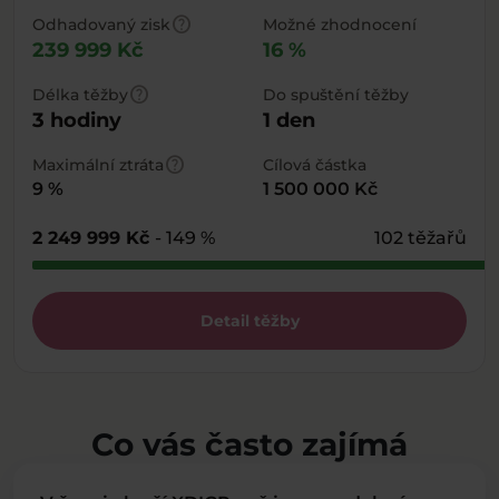
help
Odhadovaný zisk
Možné zhodnocení
239 999 Kč
16 %
help
Délka těžby
Do spuštění těžby
3 hodiny
1 den
help
Maximální ztráta
Cílová částka
9 %
1 500 000 Kč
2 249 999 Kč
- 149 %
102 těžařů
Detail těžby
Co vás často zajímá