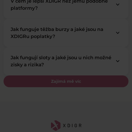
V čem je lepší XDIGR než jemu podobné
keyboard_arrow_down
platformy?
Jak funguje těžba burzy a jaké jsou na
keyboard_arrow_down
XDIGRu poplatky?
Jak fungují sloty a jaké jsou u nich možné
keyboard_arrow_down
zisky a rizika?
Zajímá mě víc