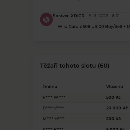
Správce XDIGR ·
9. 6. 2026 - 8:01
Wild Card #508 US100 Buy/Sell + U
Těžaři tohoto slotu (60)
Jméno
Vloženo
R**** W****
500 Kč
B**** V****
20 000 Kč
M**** H****
200 Kč
P**** F****
5 000 Kč