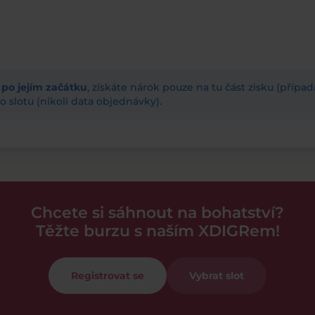
ž po jejím začátku
, získáte nárok pouze na tu část zisku (příp
 slotu (nikoli data objednávky).
Chcete si sáhnout na bohatství?
Těžte burzu s naším XDIGRem!
Registrovat se
Vybrat slot