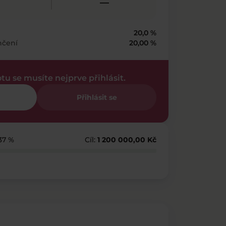
—
20,0 %
nčení
20,00 %
otu se musíte nejprve přihlásit.
Přihlásit se
 37 %
Cíl:
1 200 000,00 Kč