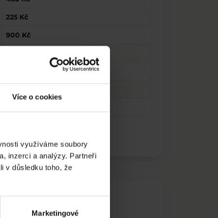
225 Kč
900 Kč
2 250 Kč
28 Kč
270 Kč
Více o cookies
308 Kč
ěvnosti využíváme soubory
, inzerci a analýzy. Partneři
li v důsledku toho, že
Marketingové