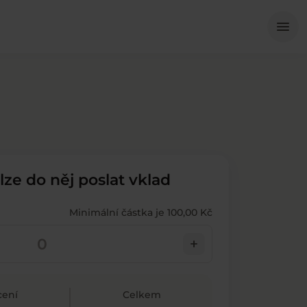
Me
menu
 lze do něj poslat vklad
Minimální částka je 100,00 Kč
add
ení
Celkem