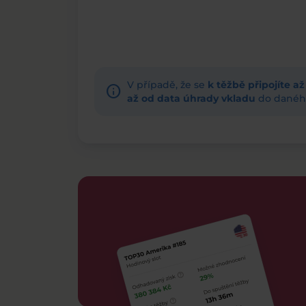
V případě, že se
k těžbě připojíte a
info
až od data úhrady vkladu
do daného