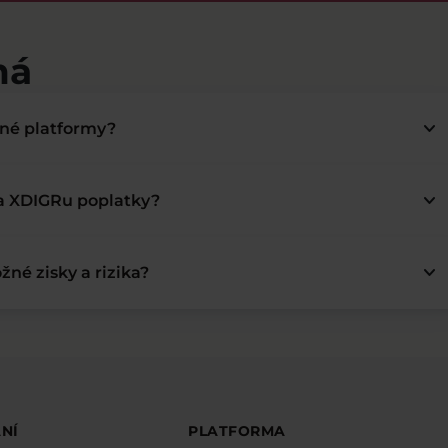
má
keyboard_arrow_down
bné platformy?
keyboard_arrow_down
na XDIGRu poplatky?
keyboard_arrow_down
žné zisky a rizika?
NÍ
PLATFORMA