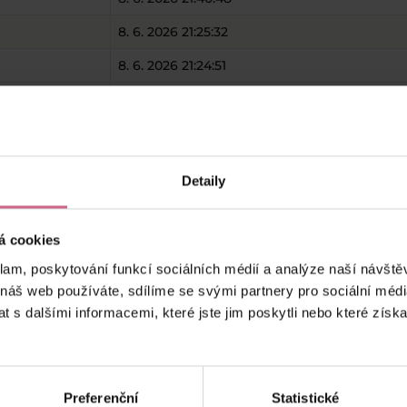
8. 6. 2026 21:25:32
8. 6. 2026 21:24:51
8. 6. 2026 21:22:14
8. 6. 2026 20:14:14
8. 6. 2026 19:05:48
Detaily
8. 6. 2026 18:38:11
á cookies
keyboard_arrow_left
keyboard_arrow_right
1
2
…
7
klam, poskytování funkcí sociálních médií a analýze naší návšt
 náš web používáte, sdílíme se svými partnery pro sociální média
 s dalšími informacemi, které jste jim poskytli nebo které získa
Preferenční
Statistické