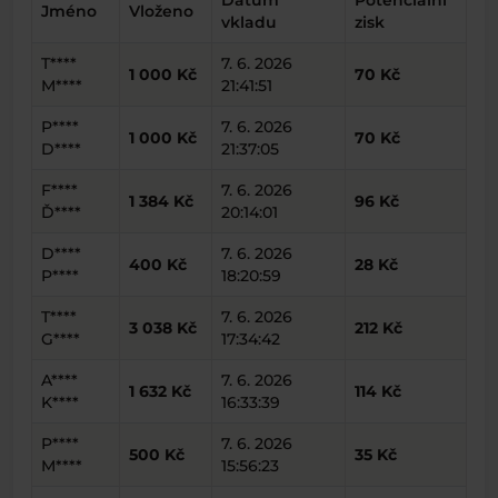
Datum
Potenciální
Jméno
Vloženo
vkladu
zisk
T****
7. 6. 2026
1 000 Kč
70 Kč
M****
21:41:51
P****
7. 6. 2026
1 000 Kč
70 Kč
D****
21:37:05
F****
7. 6. 2026
1 384 Kč
96 Kč
Ď****
20:14:01
D****
7. 6. 2026
400 Kč
28 Kč
P****
18:20:59
T****
7. 6. 2026
3 038 Kč
212 Kč
G****
17:34:42
A****
7. 6. 2026
1 632 Kč
114 Kč
K****
16:33:39
P****
7. 6. 2026
500 Kč
35 Kč
M****
15:56:23