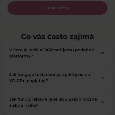
Detail těžby
Co vás často zajímá
V čem je lepší XDIGR než jemu podobné
keyboard_arrow_down
platformy?
Jak funguje těžba burzy a jaké jsou na
keyboard_arrow_down
XDIGRu poplatky?
Jak fungují sloty a jaké jsou u nich možné
keyboard_arrow_down
zisky a rizika?