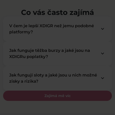
Co vás často zajímá
V čem je lepší XDIGR než jemu podobné
keyboard_arrow_down
platformy?
Jak funguje těžba burzy a jaké jsou na
keyboard_arrow_down
XDIGRu poplatky?
Jak fungují sloty a jaké jsou u nich možné
keyboard_arrow_down
zisky a rizika?
Zajímá mě víc