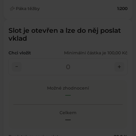
finance_mode
Páka těžby
1:200
Slot je otevřen a lze do něj poslat
vklad
Chci vložit
Minimální částka je 100,00 Kč
check_indeterminate_small
add
Možné zhodnocení
—
Celkem
—