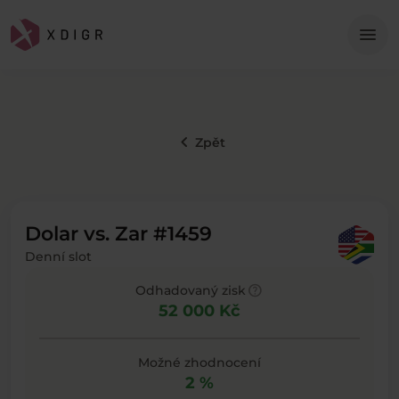
Me
menu
keyboard_arrow_left
Zpět
Dolar vs. Zar #1459
Denní slot
help
Odhadovaný zisk
52 000 Kč
Možné zhodnocení
2 %