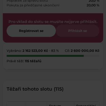
Poplatek za správu slotu
20,0 %
Pokuta za předčasné ukončení
20,00 %
Pro vklad do slotu se musíte nejprve přihlásit.
Registrovat se
Přihlásit se
Vybráno:
2 162 523,00 Kč
- 83 %
Cíl:
2 600 000,00 Kč
Právě těží:
115 těžařů
Těžaři tohoto slotu (115)