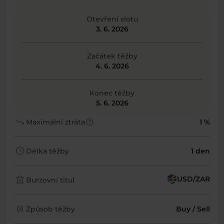
Otevření slotu
3. 6. 2026
Začátek těžby
4. 6. 2026
Konec těžby
5. 6. 2026
trending_down
help
Maximální ztráta
1 %
schedule
Délka těžby
1 den
account_balance
USD/ZAR
Burzovní titul
candlestick_chart
Způsob těžby
Buy / Sell