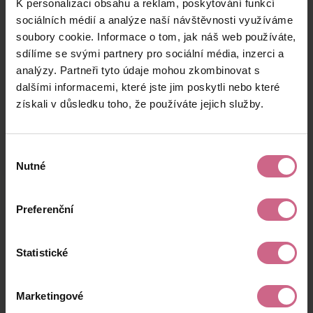
K personalizaci obsahu a reklam, poskytování funkcí
S****
3. 6. 2026
2 500 Kč
50 Kč
M****
21:28:40
sociálních médií a analýze naší návštěvnosti využíváme
soubory cookie. Informace o tom, jak náš web používáte,
M****
3. 6. 2026
10 000 Kč
200 Kč
sdílíme se svými partnery pro sociální média, inzerci a
H****
21:24:28
analýzy. Partneři tyto údaje mohou zkombinovat s
S****
3. 6. 2026
dalšími informacemi, které jste jim poskytli nebo které
600 Kč
12 Kč
V****
20:51:23
získali v důsledku toho, že používáte jejich služby.
keyboard_arrow_left
keyboard_arrow_right
1
2
…
13
Výběr
Nutné
souhlasu
Preferenční
Výsledky těžby
Statistické
Aktuální výsledek
Marketingové
4 836,21 Kč