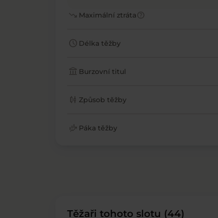
trending_down
help
Maximální ztráta
schedule
Délka těžby
account_balance
Burzovní titul
candlestick_chart
Způsob těžby
finance_mode
Páka těžby
Těžaři tohoto slotu (44)