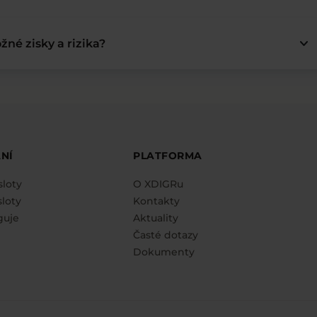
keyboard_arrow_down
žné zisky a rizika?
NÍ
PLATFORMA
sloty
O XDIGRu
loty
Kontakty
guje
Aktuality
Časté dotazy
Dokumenty