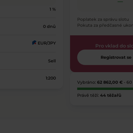
—
1 %
Poplatek za správu slotu
Pokuta za předčasné uko
0 dnů
EUR/JPY
Pro vklad do sl
Registrovat se
Sell
1:200
Vybráno:
62 862,00 €
- 60
Právě těží:
44 těžařů