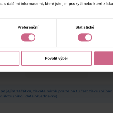
 s dalšími informacemi, které jste jim poskytli nebo které získa
keyboard_arrow_left
keyboard_arrow_right
1
2
…
6
Preferenční
Statistické
Povolit výběr
Aktuální výsledek
648,44 €
ž po jejím začátku
, získáte nárok pouze na tu část zisku (příp
 slotu (nikoli data objednávky).