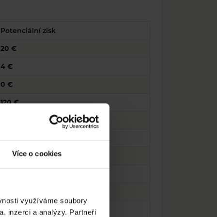
Potenciální zisk
20 €
4 €
0 €
120 €
0 €
5 €
Více o cookies
0 €
40 €
175 €
ěvnosti využíváme soubory
28 €
, inzerci a analýzy. Partneři