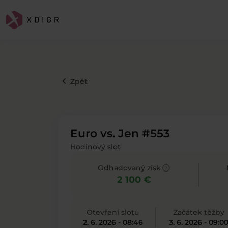
keyboard_arrow_left
Zpět
Euro vs. Jen #553
Hodinový slot
help
Odhadovaný zisk
2 100 €
Otevření slotu
Začátek těžby
2. 6. 2026 - 08:46
3. 6. 2026 - 09:0