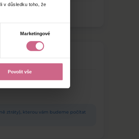
li v důsledku toho, že
Marketingové
Povolit vše
adně ztráty), kterou vám budeme počítat