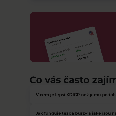
Co vás často zají
V čem je lepší XDIGR než jemu podo
Jak funguje těžba burzy a jaké jsou 