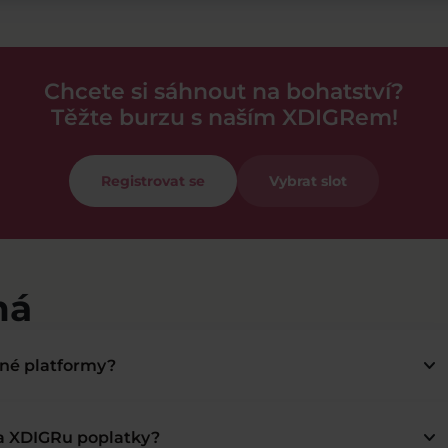
Chcete si sáhnout na bohatství?
Těžte burzu s naším XDIGRem!
Registrovat se
Vybrat slot
má
keyboard_arrow_down
bné platformy?
keyboard_arrow_down
na XDIGRu poplatky?