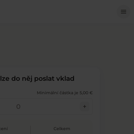
Me
menu
 lze do něj poslat vklad
Minimální částka je 5,00 €
add
ení
Celkem