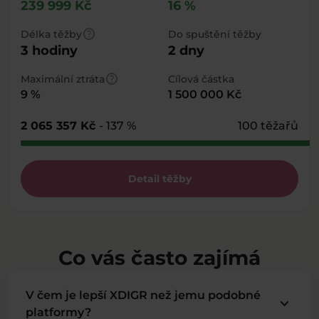
239 999 Kč
16 %
help
Délka těžby
Do spuštění těžby
3 hodiny
2 dny
help
Maximální ztráta
Cílová částka
9 %
1 500 000 Kč
2 065 357 Kč
- 137 %
100 těžařů
Detail těžby
Co vás často zajímá
V čem je lepší XDIGR než jemu podobné
keyboard_arrow_down
platformy?