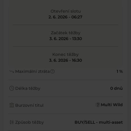
Otevření slotu
2. 6. 2026 - 06:27
Začátek těžby
3. 6. 2026 - 13:30
Konec těžby
3. 6. 2026 - 16:30
trending_down
help
Maximální ztráta
1 %
schedule
Délka těžby
0 dnů
account_balance
Multi Wild
Burzovní titul
candlestick_chart
Způsob těžby
BUY/SELL • multi-asset