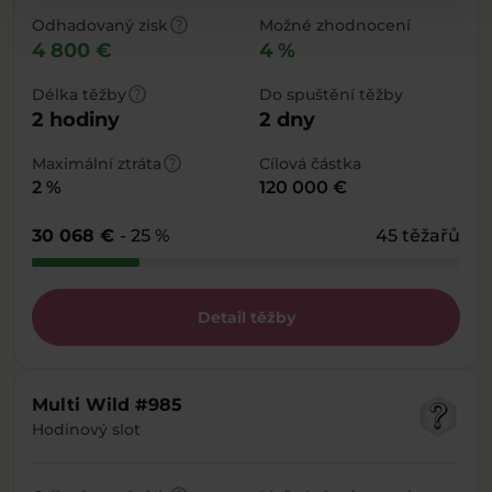
help
Odhadovaný zisk
Možné zhodnocení
4 800 €
4 %
help
Délka těžby
Do spuštění těžby
2 hodiny
2 dny
help
Maximální ztráta
Cílová částka
2 %
120 000 €
30 068 €
- 25 %
45 těžařů
Detail těžby
Multi Wild #985
Hodinový slot