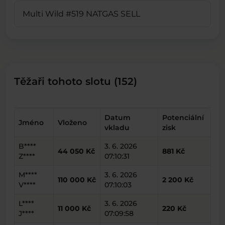
Multi Wild #519 NATGAS SELL
Těžaři tohoto slotu (152)
Datum
Potenciální
Jméno
Vloženo
vkladu
zisk
B****
3. 6. 2026
44 050 Kč
881 Kč
Z****
07:10:31
M****
3. 6. 2026
110 000 Kč
2 200 Kč
V****
07:10:03
L****
3. 6. 2026
11 000 Kč
220 Kč
J****
07:09:58