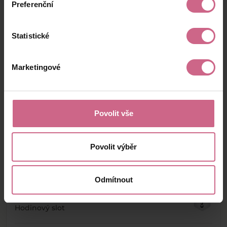
Preferenční
Statistické
Chcete si sáhnout na bohatství?
Těžte burzu s naším XDIGRem!
Marketingové
Registrovat se
Vybrat slot
Povolit vše
Povolit výběr
Podobné sloty
Odmítnout
Multi Wild #987
Hodinový slot