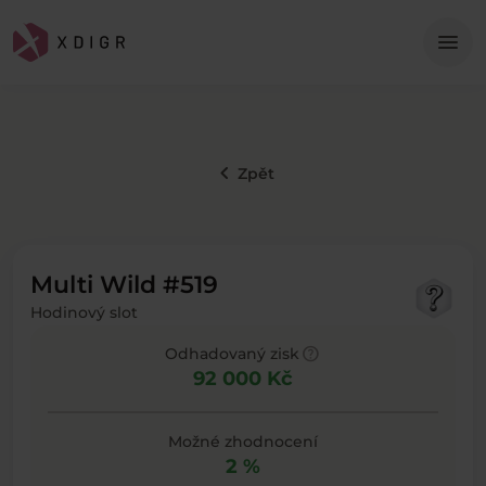
Me
menu
keyboard_arrow_left
Zpět
Multi Wild #519
Hodinový slot
help
Odhadovaný zisk
92 000 Kč
Možné zhodnocení
2 %