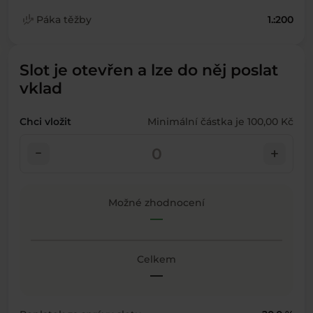
finance_mode
Páka těžby
1.:200
Slot je otevřen a lze do něj poslat
vklad
Chci vložit
Minimální částka je 100,00 Kč
check_indeterminate_small
add
Možné zhodnocení
—
Celkem
—