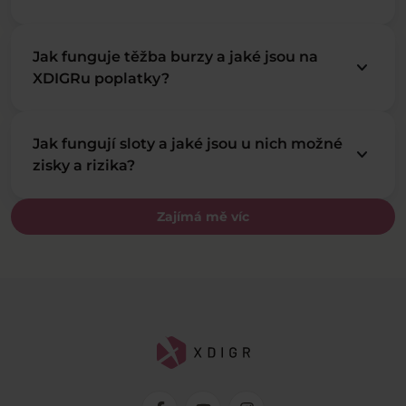
Jak funguje těžba burzy a jaké jsou na
keyboard_arrow_down
XDIGRu poplatky?
Jak fungují sloty a jaké jsou u nich možné
keyboard_arrow_down
zisky a rizika?
Zajímá mě víc