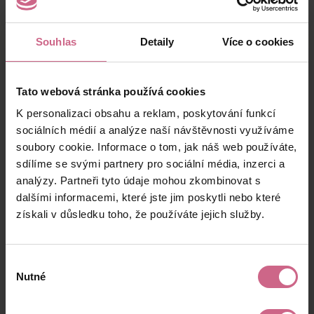
Souhlas
Detaily
Více o cookies
Výsledky těžby
Tato webová stránka používá cookies
K personalizaci obsahu a reklam, poskytování funkcí
sociálních médií a analýze naší návštěvnosti využíváme
Aktuální výsledek
soubory cookie. Informace o tom, jak náš web používáte,
38 600,31 Kč
sdílíme se svými partnery pro sociální média, inzerci a
analýzy. Partneři tyto údaje mohou zkombinovat s
dalšími informacemi, které jste jim poskytli nebo které
V případě, že se
k těžbě připojíte až po jejím
získali v důsledku toho, že používáte jejich služby.
začátku
, získáte nárok pouze na tu část zisku
info
(případně ztráty), kterou vám budeme
počítat
až od data úhrady vkladu
do daného
Výběr
slotu (nikoli data objednávky).
Nutné
souhlasu