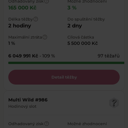
help
Odhadovaný zisk
Možné zhodnocení
165 000 Kč
3 %
help
Délka těžby
Do spuštění těžby
2 hodiny
2 dny
help
Maximální ztráta
Cílová částka
1 %
5 500 000 Kč
6 049 991 Kč
- 109 %
97 těžařů
Detail těžby
Multi Wild #986
Hodinový slot
help
Odhadovaný zisk
Možné zhodnocení