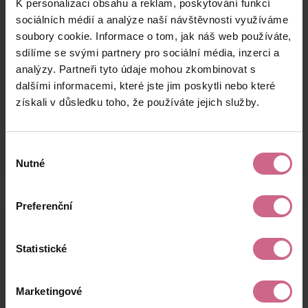
K personalizaci obsahu a reklam, poskytování funkcí
M****
1. 6. 2026
300 €
48 €
Z****
19:30:38
sociálních médií a analýze naší návštěvnosti využíváme
soubory cookie. Informace o tom, jak náš web používáte,
J****
1. 6. 2026
27 €
4 €
sdílíme se svými partnery pro sociální média, inzerci a
D****
19:20:14
analýzy. Partneři tyto údaje mohou zkombinovat s
P****
1. 6. 2026
dalšími informacemi, které jste jim poskytli nebo které
1 033 €
165 €
L****
19:12:40
získali v důsledku toho, že používáte jejich služby.
keyboard_arrow_left
keyboard_arrow_right
1
2
4
Výběr
Nutné
souhlasu
Preferenční
Výsledky těžby
Statistické
Aktuální výsledek
Marketingové
257,11 €