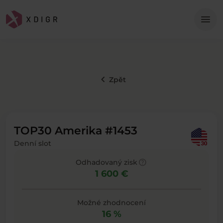
Me
menu
keyboard_arrow_left
Zpět
TOP30 Amerika #1453
Denní slot
help
Odhadovaný zisk
1 600 €
Možné zhodnocení
16 %