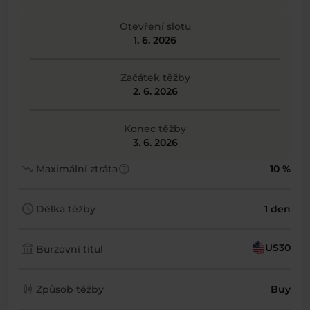
Otevření slotu
1. 6. 2026
Začátek těžby
2. 6. 2026
Konec těžby
3. 6. 2026
trending_down
help
Maximální ztráta
10 %
schedule
Délka těžby
1 den
account_balance
US30
Burzovní titul
candlestick_chart
Způsob těžby
Buy