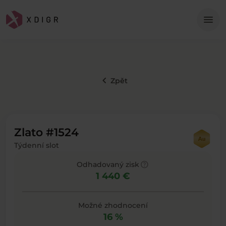
Me
menu
keyboard_arrow_left
Zpět
Zlato #1524
Týdenní slot
help
Odhadovaný zisk
1 440 €
Možné zhodnocení
16 %