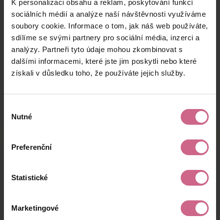
K personalizaci obsahu a reklam, poskytování funkcí
M****
21. 5. 2026
10 €
1 €
Z****
17:44:43
sociálních médií a analýze naší návštěvnosti využíváme
soubory cookie. Informace o tom, jak náš web používáte,
D****
21. 5. 2026
25 €
3 €
sdílíme se svými partnery pro sociální média, inzerci a
B****
16:46:31
analýzy. Partneři tyto údaje mohou zkombinovat s
J****
21. 5. 2026
dalšími informacemi, které jste jim poskytli nebo které
5 €
0 €
N****
16:40:32
získali v důsledku toho, že používáte jejich služby.
keyboard_arrow_left
keyboard_arrow_right
1
2
4
5
Výběr
Nutné
souhlasu
Preferenční
Výsledky těžby
Statistické
Aktuální výsledek
Marketingové
218,35 €