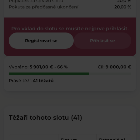
Poplatek za správu slotu
20,0 %
Pokuta za předčasné ukončení
20,00 %
Pro vklad do slotu se musíte nejprve přihlásit.
Registrovat se
Přihlásit se
Vybráno:
5 901,00 €
- 66 %
Cíl:
9 000,00 €
Právě těží:
41 těžařů
Těžaři tohoto slotu (41)