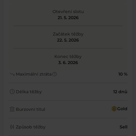
Otevření slotu
21. 5. 2026
Začátek těžby
22. 5. 2026
Konec těžby
3. 6. 2026
trending_down
help
Maximální ztráta
10 %
schedule
Délka těžby
12 dnů
account_balance
Gold
Burzovní titul
candlestick_chart
Způsob těžby
Sell