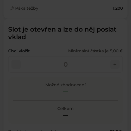
finance_mode
Páka těžby
1:200
Slot je otevřen a lze do něj poslat
vklad
Chci vložit
Minimální částka je 5,00 €
check_indeterminate_small
add
Možné zhodnocení
—
Celkem
—