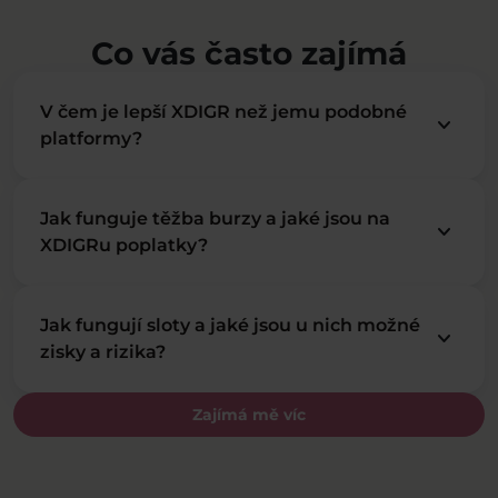
Co vás často zajímá
V čem je lepší XDIGR než jemu podobné
keyboard_arrow_down
platformy?
Jak funguje těžba burzy a jaké jsou na
keyboard_arrow_down
XDIGRu poplatky?
Jak fungují sloty a jaké jsou u nich možné
keyboard_arrow_down
zisky a rizika?
Zajímá mě víc