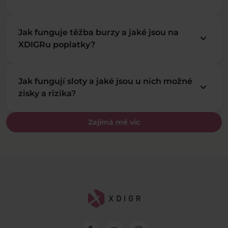
Jak funguje těžba burzy a jaké jsou na
keyboard_arrow_down
XDIGRu poplatky?
Jak fungují sloty a jaké jsou u nich možné
keyboard_arrow_down
zisky a rizika?
Zajímá mě víc