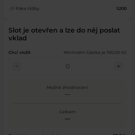
finance_mode
Páka těžby
1:200
Slot je otevřen a lze do něj poslat
vklad
Chci vložit
Minimální částka je 100,00 Kč
check_indeterminate_small
add
Možné zhodnocení
—
Celkem
—