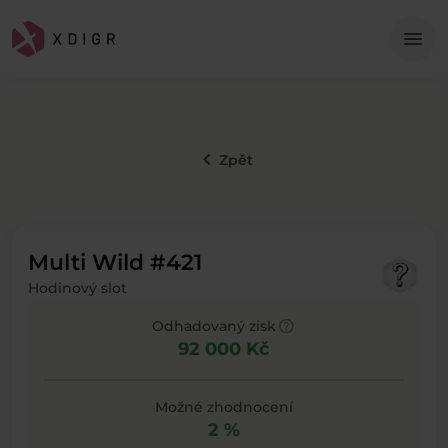
Me
menu
keyboard_arrow_left
Zpět
Multi Wild #421
Hodinový slot
help
Odhadovaný zisk
92 000 Kč
Možné zhodnocení
2 %