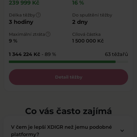
239 999 Kč
16 %
help
Délka těžby
Do spuštění těžby
3 hodiny
2 dny
help
Maximální ztráta
Cílová částka
9 %
1 500 000 Kč
1 344 224 Kč
- 89 %
63 těžařů
Detail těžby
Co vás často zajímá
V čem je lepší XDIGR než jemu podobné
keyboard_arrow_down
platformy?