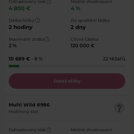
help
Odhadovaný zisk
Možné zhodnocení
4 800 €
4 %
help
Délka těžby
Do spuštění těžby
2 hodiny
2 dny
help
Maximální ztráta
Cílová částka
2 %
120 000 €
10 689 €
- 8 %
22 těžařů
Detail těžby
Multi Wild #986
Hodinový slot
help
Odhadovaný zisk
Možné zhodnocení