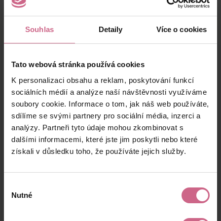
Souhlas
Detaily
Více o cookies
Výsledky těžby
Tato webová stránka používá cookies
K personalizaci obsahu a reklam, poskytování funkcí
sociálních médií a analýze naší návštěvnosti využíváme
Aktuální výsledek
soubory cookie. Informace o tom, jak náš web používáte,
53 069,52 Kč
sdílíme se svými partnery pro sociální média, inzerci a
analýzy. Partneři tyto údaje mohou zkombinovat s
dalšími informacemi, které jste jim poskytli nebo které
V případě, že se
k těžbě připojíte až po jejím
získali v důsledku toho, že používáte jejich služby.
začátku
, získáte nárok pouze na tu část zisku
info
(případně ztráty), kterou vám budeme
počítat
až od data úhrady vkladu
do daného
Výběr
slotu (nikoli data objednávky).
Nutné
souhlasu