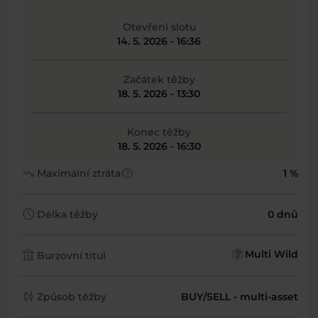
Otevření slotu
14. 5. 2026 - 16:36
Začátek těžby
18. 5. 2026 - 13:30
Konec těžby
18. 5. 2026 - 16:30
trending_down
help
Maximální ztráta
1 %
schedule
Délka těžby
0 dnů
account_balance
Multi Wild
Burzovní titul
candlestick_chart
Způsob těžby
BUY/SELL • multi-asset