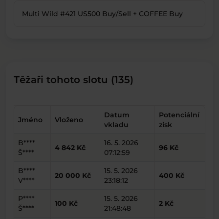
Multi Wild #421 US500 Buy/Sell + COFFEE Buy
Těžaři tohoto slotu (135)
Datum
Potenciální
Jméno
Vloženo
vkladu
zisk
B****
16. 5. 2026
4 842 Kč
96 Kč
Š****
07:12:59
B****
15. 5. 2026
20 000 Kč
400 Kč
V****
23:18:12
P****
15. 5. 2026
100 Kč
2 Kč
Š****
21:48:48