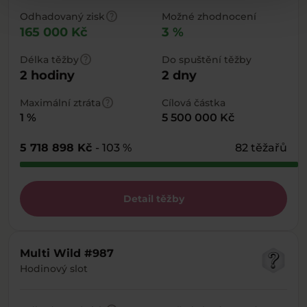
help
Odhadovaný zisk
Možné zhodnocení
165 000 Kč
3 %
help
Délka těžby
Do spuštění těžby
2 hodiny
2 dny
help
Maximální ztráta
Cílová částka
1 %
5 500 000 Kč
5 718 898 Kč
- 103 %
82 těžařů
Detail těžby
Multi Wild #987
Hodinový slot