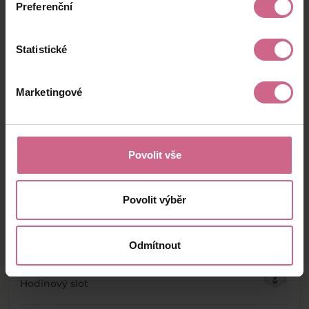
Preferenční
Statistické
Chcete si sáhnout na bohatství?
Těžte burzu s naším XDIGRem!
Marketingové
Registrovat se
Vybrat slot
Povolit vše
Povolit výběr
Podobné sloty
Odmítnout
Multi Wild #985
Hodinový slot