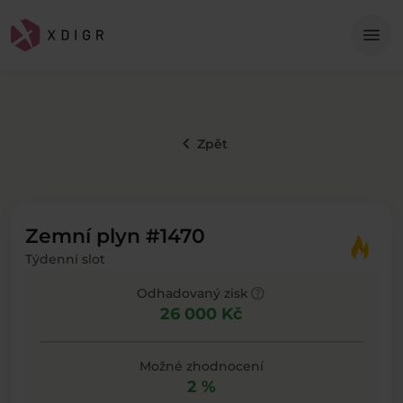
Me
menu
keyboard_arrow_left
Zpět
Zemní plyn #1470
Týdenní slot
help
Odhadovaný zisk
26 000 Kč
Možné zhodnocení
2 %