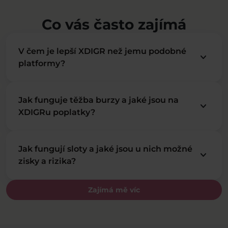
Co vás často zajímá
V čem je lepší XDIGR než jemu podobné
keyboard_arrow_down
platformy?
Jak funguje těžba burzy a jaké jsou na
keyboard_arrow_down
XDIGRu poplatky?
Jak fungují sloty a jaké jsou u nich možné
keyboard_arrow_down
zisky a rizika?
Zajímá mě víc