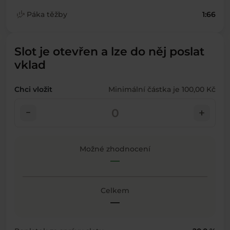
finance_mode
Páka těžby
1:66
Slot je otevřen a lze do něj poslat
vklad
Chci vložit
Minimální částka je 100,00 Kč
check_indeterminate_small
add
Možné zhodnocení
—
Celkem
—