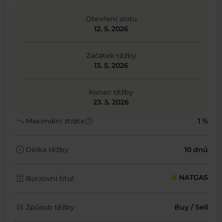
Otevření slotu
12. 5. 2026
Začátek těžby
13. 5. 2026
Konec těžby
23. 5. 2026
trending_down
help
Maximální ztráta
1 %
schedule
Délka těžby
10 dnů
account_balance
NATGAS
Burzovní titul
candlestick_chart
Způsob těžby
Buy / Sell