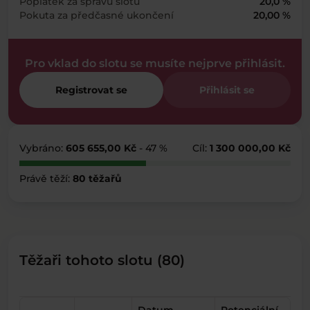
Poplatek za správu slotu
20,0 %
Pokuta za předčasné ukončení
20,00 %
Pro vklad do slotu se musíte nejprve přihlásit.
Registrovat se
Přihlásit se
Vybráno:
605 655,00 Kč
- 47 %
Cíl:
1 300 000,00 Kč
Právě těží:
80 těžařů
Těžaři tohoto slotu (80)