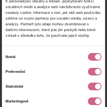
K personalizaci obsahu a reklam, poskytování funkcí
R****
12. 5. 2026
6 000 Kč
120 Kč
M****
19:57:08
sociálních médií a analýze naší návštěvnosti využíváme
soubory cookie. Informace o tom, jak náš web používáte,
M****
12. 5. 2026
6 236 Kč
124 Kč
sdílíme se svými partnery pro sociální média, inzerci a
Ľ****
19:49:03
analýzy. Partneři tyto údaje mohou zkombinovat s
A****
12. 5. 2026
dalšími informacemi, které jste jim poskytli nebo které
1 000 Kč
20 Kč
K****
19:28:22
získali v důsledku toho, že používáte jejich služby.
keyboard_arrow_left
keyboard_arrow_right
1
2
…
9
Výběr
Nutné
souhlasu
Preferenční
Výsledky těžby
Statistické
Aktuální výsledek
Marketingové
19 994,27 Kč