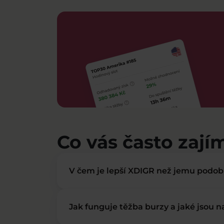
Co vás často zají
V čem je lepší XDIGR než jemu podo
Jak funguje těžba burzy a jaké jsou 