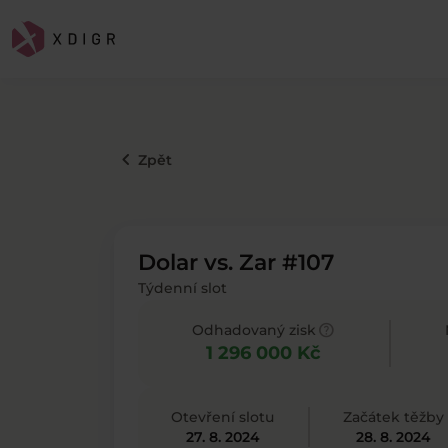
keyboard_arrow_left
Zpět
Dolar vs. Zar #107
Týdenní slot
help
Odhadovaný zisk
1 296 000 Kč
Otevření slotu
Začátek těžby
27. 8. 2024
28. 8. 2024