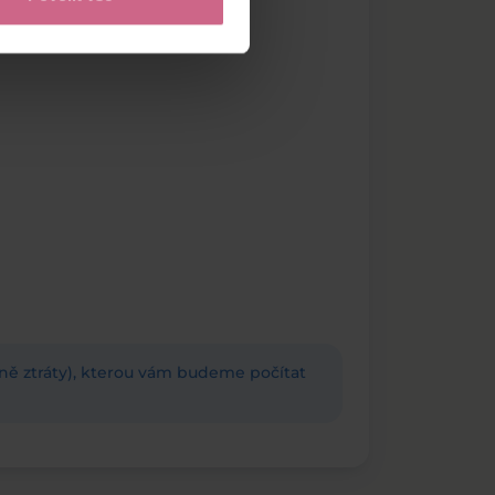
adně ztráty), kterou vám budeme počítat