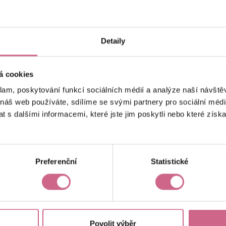
keyboard_arrow_left
keyboard_arrow_right
1
2
4
Detaily
á cookies
klam, poskytování funkcí sociálních médií a analýze naší návšt
 náš web používáte, sdílíme se svými partnery pro sociální média
 s dalšími informacemi, které jste jim poskytli nebo které získa
Aktuální výsledek
-32 586,81 Kč
Preferenční
Statistické
Povolit výběr