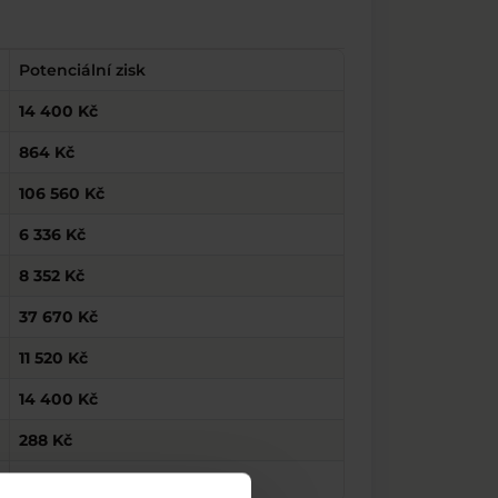
Potenciální zisk
14 400 Kč
864 Kč
106 560 Kč
6 336 Kč
8 352 Kč
37 670 Kč
11 520 Kč
14 400 Kč
288 Kč
288 Kč