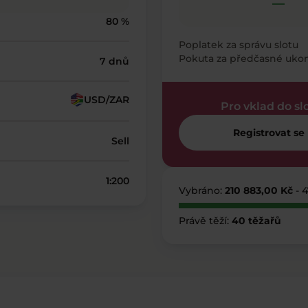
—
80 %
Poplatek za správu slotu
Pokuta za předčasné uko
7 dnů
USD/ZAR
Pro vklad do sl
Registrovat se
Sell
1:200
Vybráno:
210 883,00 Kč
- 
Právě těží:
40 těžařů