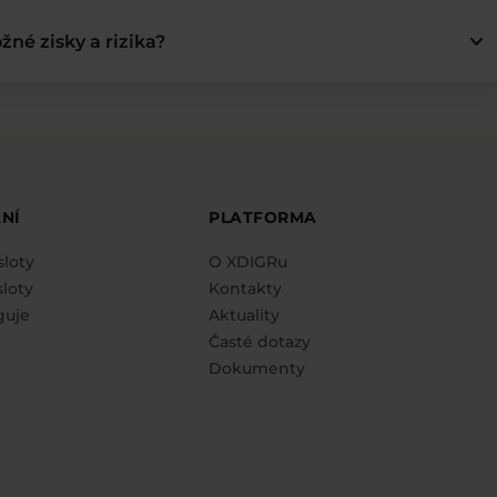
keyboard_arrow_down
žné zisky a rizika?
NÍ
PLATFORMA
sloty
O XDIGRu
loty
Kontakty
guje
Aktuality
Časté dotazy
Dokumenty