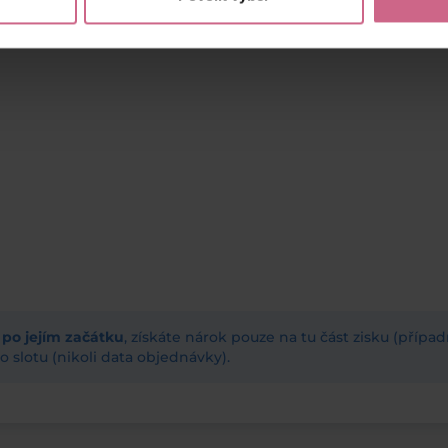
ž po jejím začátku
, získáte nárok pouze na tu část zisku (příp
 slotu (nikoli data objednávky).