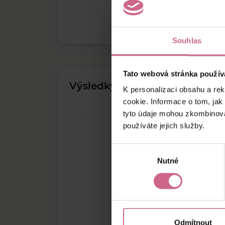
Souhlas
Tato webová stránka použív
Výsledky těžby
K personalizaci obsahu a re
cookie. Informace o tom, jak
tyto údaje mohou zkombinovat
používáte jejich služby.
Výběr
Nutné
souhlasu
Odmítnout