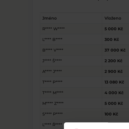
Jméno
Vloženo
R**** W****
5 000 Kč
L**** B****
300 Kč
B**** V****
37 000 Kč
J**** Š****
2 200 Kč
A**** J****
2 900 Kč
T**** P****
13 080 Kč
T**** M****
4 000 Kč
M**** Z****
5 000 Kč
S**** P****
100 Kč
L**** Ř****
100 Kč