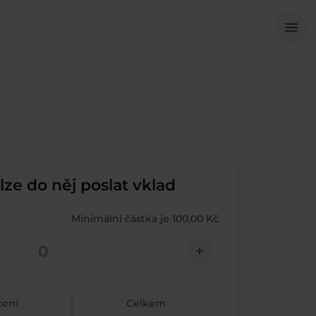
Me
menu
 lze do něj poslat vklad
Minimální částka je 100,00 Kč
add
ení
Celkem