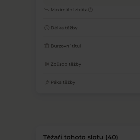
trending_down
help
Maximální ztráta
schedule
Délka těžby
account_balance
Burzovní titul
candlestick_chart
Způsob těžby
finance_mode
Páka těžby
Těžaři tohoto slotu (40)