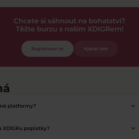
Chcete si sáhnout na bohatství?
Těžte burzu s naším XDIGRem!
Registrovat se
Vybrat slot
má
keyboard_arrow_down
bné platformy?
keyboard_arrow_down
na XDIGRu poplatky?