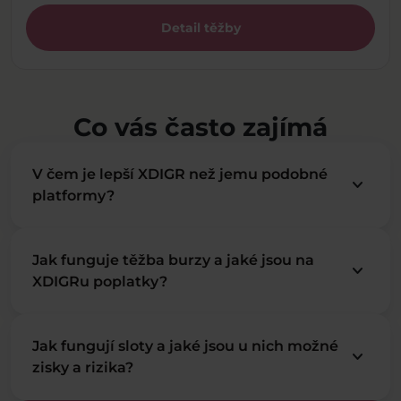
Detail těžby
Co vás často zajímá
V čem je lepší XDIGR než jemu podobné
keyboard_arrow_down
platformy?
Jak funguje těžba burzy a jaké jsou na
keyboard_arrow_down
XDIGRu poplatky?
Jak fungují sloty a jaké jsou u nich možné
keyboard_arrow_down
zisky a rizika?