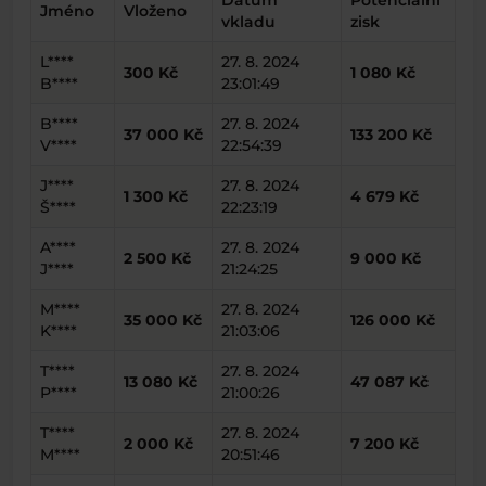
Datum
Potenciální
Jméno
Vloženo
vkladu
zisk
L****
27. 8. 2024
300 Kč
1 080 Kč
B****
23:01:49
B****
27. 8. 2024
37 000 Kč
133 200 Kč
V****
22:54:39
J****
27. 8. 2024
1 300 Kč
4 679 Kč
Š****
22:23:19
A****
27. 8. 2024
2 500 Kč
9 000 Kč
J****
21:24:25
M****
27. 8. 2024
35 000 Kč
126 000 Kč
K****
21:03:06
T****
27. 8. 2024
13 080 Kč
47 087 Kč
P****
21:00:26
T****
27. 8. 2024
2 000 Kč
7 200 Kč
M****
20:51:46