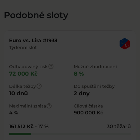
Podobné sloty
Euro vs. Lira #1933
Týdenní slot
help
Odhadovaný zisk
Možné zhodnocení
72 000 Kč
8 %
help
Délka těžby
Do spuštění těžby
10 dnů
2 dny
help
Maximální ztráta
Cílová částka
4 %
900 000 Kč
161 512 Kč
- 17 %
30 těžařů