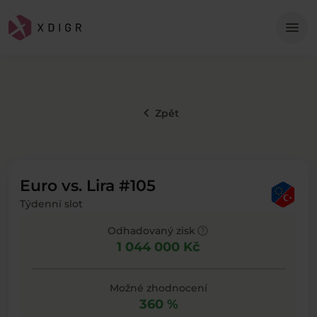
Me
menu
keyboard_arrow_left
Zpět
Euro vs. Lira #105
Týdenní slot
help
Odhadovaný zisk
1 044 000 Kč
Možné zhodnocení
360 %