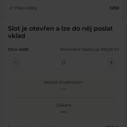
finance_mode
Páka těžby
1:200
Slot je otevřen a lze do něj poslat
vklad
Chci vložit
Minimální částka je 100,00 Kč
check_indeterminate_small
add
Možné zhodnocení
—
Celkem
—