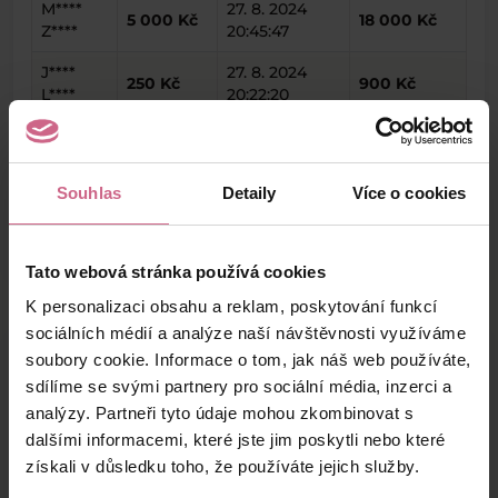
M****
27. 8. 2024
5 000 Kč
18 000 Kč
Z****
20:45:47
J****
27. 8. 2024
250 Kč
900 Kč
L****
20:22:20
S****
27. 8. 2024
100 Kč
359 Kč
P****
19:54:58
Souhlas
Detaily
Více o cookies
keyboard_arrow_left
keyboard_arrow_right
1
2
4
5
Tato webová stránka používá cookies
K personalizaci obsahu a reklam, poskytování funkcí
sociálních médií a analýze naší návštěvnosti využíváme
soubory cookie. Informace o tom, jak náš web používáte,
Výsledky těžby
sdílíme se svými partnery pro sociální média, inzerci a
analýzy. Partneři tyto údaje mohou zkombinovat s
dalšími informacemi, které jste jim poskytli nebo které
Aktuální výsledek
získali v důsledku toho, že používáte jejich služby.
9 888,70 Kč