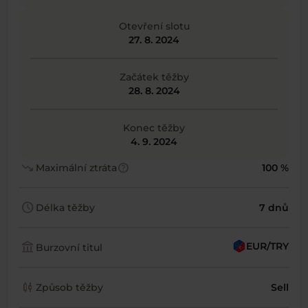
Otevření slotu
27. 8. 2024
Začátek těžby
28. 8. 2024
Konec těžby
4. 9. 2024
trending_down
help
Maximální ztráta
100 %
schedule
Délka těžby
7 dnů
account_balance
EUR/TRY
Burzovní titul
candlestick_chart
Způsob těžby
Sell