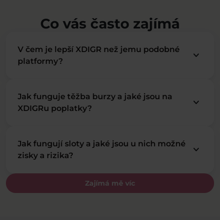
Co vás často zajímá
V čem je lepší XDIGR než jemu podobné
keyboard_arrow_down
platformy?
Jak funguje těžba burzy a jaké jsou na
keyboard_arrow_down
XDIGRu poplatky?
Jak fungují sloty a jaké jsou u nich možné
keyboard_arrow_down
zisky a rizika?
Zajímá mě víc