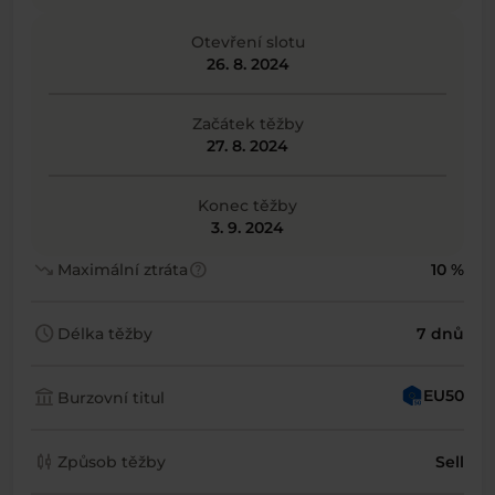
Otevření slotu
26. 8. 2024
Začátek těžby
27. 8. 2024
Konec těžby
3. 9. 2024
trending_down
help
Maximální ztráta
10 %
schedule
Délka těžby
7 dnů
account_balance
EU50
Burzovní titul
candlestick_chart
Způsob těžby
Sell