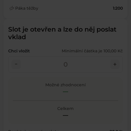
finance_mode
Páka těžby
1:200
Slot je otevřen a lze do něj poslat
vklad
Chci vložit
Minimální částka je 100,00 Kč
check_indeterminate_small
add
Možné zhodnocení
—
Celkem
—