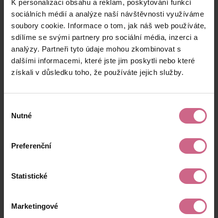
K personalizaci obsahu a reklam, poskytování funkcí
R****
26. 8. 2024
40 000 Kč
10 000 Kč
W****
20:53:15
sociálních médií a analýze naší návštěvnosti využíváme
soubory cookie. Informace o tom, jak náš web používáte,
K****
26. 8. 2024
10 000 Kč
2 500 Kč
sdílíme se svými partnery pro sociální média, inzerci a
Z****
20:39:21
analýzy. Partneři tyto údaje mohou zkombinovat s
D****
26. 8. 2024
dalšími informacemi, které jste jim poskytli nebo které
100 Kč
25 Kč
S****
20:30:41
získali v důsledku toho, že používáte jejich služby.
keyboard_arrow_left
keyboard_arrow_right
1
2
4
5
Výběr
Nutné
souhlasu
Preferenční
Výsledky těžby
Statistické
Aktuální výsledek
Marketingové
6 678,42 Kč