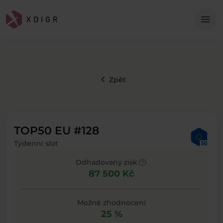
Me
menu
keyboard_arrow_left
Zpět
TOP50 EU #128
Týdenní slot
help
Odhadovaný zisk
87 500 Kč
Možné zhodnocení
25 %