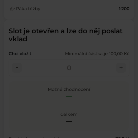
finance_mode
Páka těžby
1:200
Slot je otevřen a lze do něj poslat
vklad
Chci vložit
Minimální částka je 100,00 Kč
check_indeterminate_small
add
Možné zhodnocení
—
Celkem
—