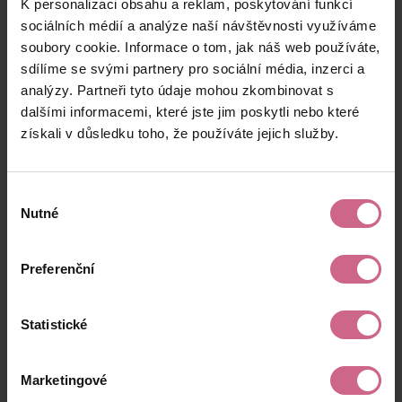
K personalizaci obsahu a reklam, poskytování funkcí
J****
26. 8. 2024
1 000 Kč
3 189 Kč
Š****
21:21:23
sociálních médií a analýze naší návštěvnosti využíváme
soubory cookie. Informace o tom, jak náš web používáte,
B****
26. 8. 2024
50 000 Kč
159 499 Kč
sdílíme se svými partnery pro sociální média, inzerci a
V****
21:16:38
analýzy. Partneři tyto údaje mohou zkombinovat s
J****
26. 8. 2024
dalšími informacemi, které jste jim poskytli nebo které
500 Kč
1 594 Kč
F****
21:15:00
získali v důsledku toho, že používáte jejich služby.
keyboard_arrow_left
keyboard_arrow_right
1
2
…
6
Výběr
Nutné
souhlasu
Preferenční
Výsledky těžby
Statistické
Aktuální výsledek
Marketingové
-15 674,38 Kč