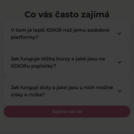
Co vás často zajímá
V čem je lepší XDIGR než jemu podobné
keyboard_arrow_down
platformy?
Jak funguje těžba burzy a jaké jsou na
keyboard_arrow_down
XDIGRu poplatky?
Jak fungují sloty a jaké jsou u nich možné
keyboard_arrow_down
zisky a rizika?
Zajímá mě víc