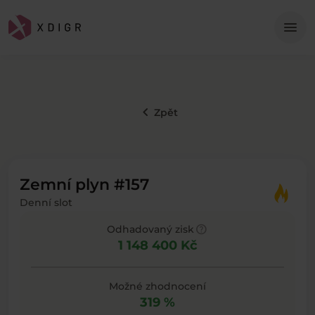
Me
menu
keyboard_arrow_left
Zpět
Zemní plyn #157
Denní slot
help
Odhadovaný zisk
1 148 400 Kč
Možné zhodnocení
319 %