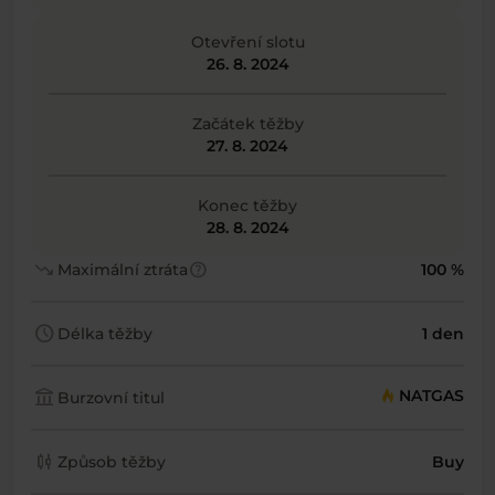
Otevření slotu
26. 8. 2024
Začátek těžby
27. 8. 2024
Konec těžby
28. 8. 2024
trending_down
help
Maximální ztráta
100 %
schedule
Délka těžby
1 den
account_balance
NATGAS
Burzovní titul
candlestick_chart
Způsob těžby
Buy