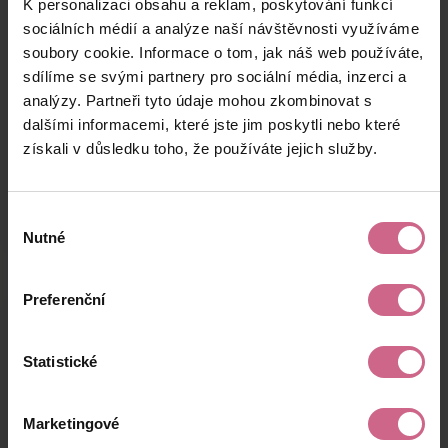
K personalizaci obsahu a reklam, poskytování funkcí
A****
22. 8. 2024
5 000 Kč
15 300 Kč
J****
22:19:22
sociálních médií a analýze naší návštěvnosti využíváme
soubory cookie. Informace o tom, jak náš web používáte,
M****
22. 8. 2024
10 000 Kč
30 600 Kč
sdílíme se svými partnery pro sociální média, inzerci a
T****
21:54:59
analýzy. Partneři tyto údaje mohou zkombinovat s
P****
22. 8. 2024
dalšími informacemi, které jste jim poskytli nebo které
500 Kč
1 530 Kč
O****
21:26:32
získali v důsledku toho, že používáte jejich služby.
keyboard_arrow_left
keyboard_arrow_right
1
2
…
6
Výběr
Nutné
souhlasu
Preferenční
Výsledky těžby
Statistické
Aktuální výsledek
Marketingové
2 481,00 Kč