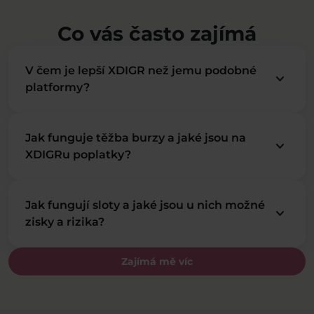
Co vás často zajímá
V čem je lepší XDIGR než jemu podobné
keyboard_arrow_down
platformy?
Jak funguje těžba burzy a jaké jsou na
keyboard_arrow_down
XDIGRu poplatky?
Jak fungují sloty a jaké jsou u nich možné
keyboard_arrow_down
zisky a rizika?
Zajímá mě víc