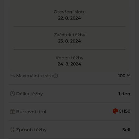
Otevření slotu
22. 8. 2024
Začátek těžby
23. 8. 2024
Konec těžby
24. 8. 2024
trending_down
help
Maximální ztráta
100 %
schedule
Délka těžby
1 den
account_balance
CH50
Burzovní titul
candlestick_chart
Způsob těžby
Sell