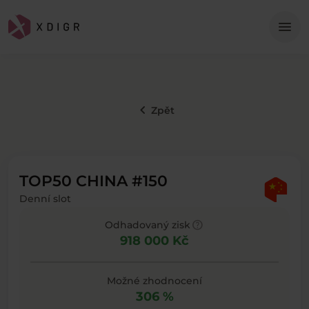
Me
menu
keyboard_arrow_left
Zpět
TOP50 CHINA #150
Denní slot
help
Odhadovaný zisk
918 000 Kč
Možné zhodnocení
306 %