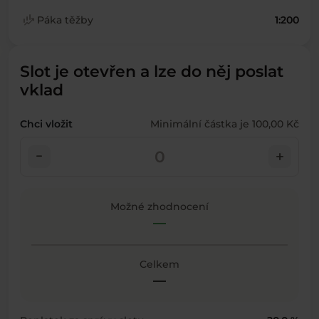
finance_mode
Páka těžby
1:200
Slot je otevřen a lze do něj poslat
vklad
Chci vložit
Minimální částka je 100,00 Kč
check_indeterminate_small
add
Možné zhodnocení
—
Celkem
—