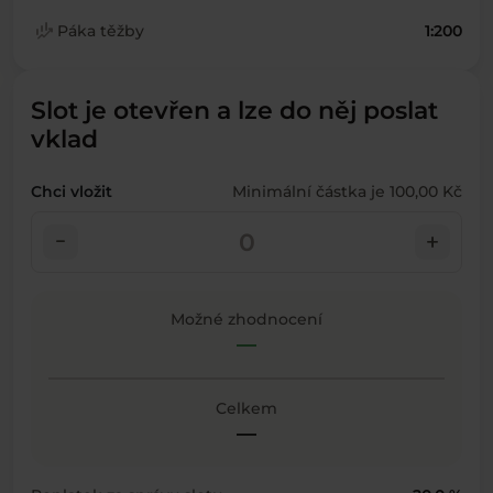
finance_mode
Páka těžby
1:200
Slot je otevřen a lze do něj poslat
vklad
Chci vložit
Minimální částka je 100,00 Kč
check_indeterminate_small
add
Možné zhodnocení
—
Celkem
—