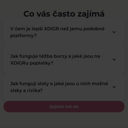
Co vás často zajímá
V čem je lepší XDIGR než jemu podobné
keyboard_arrow_down
platformy?
Jak funguje těžba burzy a jaké jsou na
keyboard_arrow_down
XDIGRu poplatky?
Jak fungují sloty a jaké jsou u nich možné
keyboard_arrow_down
zisky a rizika?
Zajímá mě víc