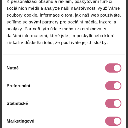
K personalizaci obsahu a reklam, poskytování funkcí
M****
22. 8. 2024
35 000 Kč
110 950 Kč
K****
20:20:05
sociálních médií a analýze naší návštěvnosti využíváme
soubory cookie. Informace o tom, jak náš web používáte,
M****
22. 8. 2024
5 000 Kč
15 850 Kč
sdílíme se svými partnery pro sociální média, inzerci a
Z****
20:18:47
analýzy. Partneři tyto údaje mohou zkombinovat s
P****
22. 8. 2024
dalšími informacemi, které jste jim poskytli nebo které
500 Kč
1 585 Kč
E****
20:15:29
získali v důsledku toho, že používáte jejich služby.
keyboard_arrow_left
keyboard_arrow_right
1
2
4
Výběr
Nutné
souhlasu
Preferenční
Výsledky těžby
Statistické
Aktuální výsledek
Marketingové
20 179,42 Kč