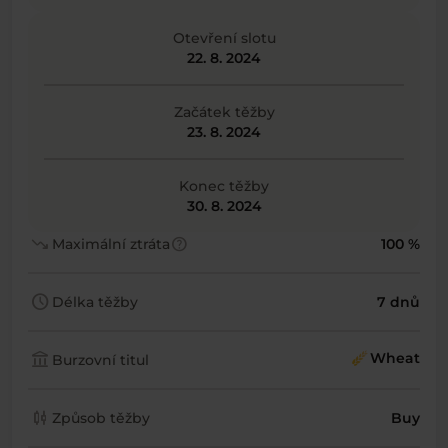
Otevření slotu
22. 8. 2024
Začátek těžby
23. 8. 2024
Konec těžby
30. 8. 2024
trending_down
help
Maximální ztráta
100 %
schedule
Délka těžby
7 dnů
account_balance
Wheat
Burzovní titul
candlestick_chart
Způsob těžby
Buy