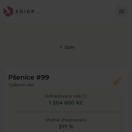
Me
menu
keyboard_arrow_left
Zpět
Pšenice #99
Týdenní slot
help
Odhadovaný zisk
1 204 600 Kč
Možné zhodnocení
317 %