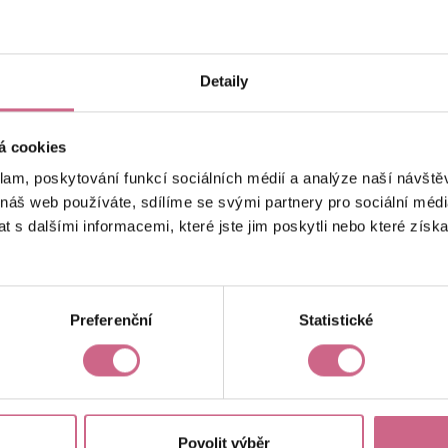
keyboard_arrow_left
keyboard_arrow_right
1
2
4
5
Detaily
á cookies
klam, poskytování funkcí sociálních médií a analýze naší návšt
 náš web používáte, sdílíme se svými partnery pro sociální média
 s dalšími informacemi, které jste jim poskytli nebo které získa
Aktuální výsledek
18 893,00 Kč
Preferenční
Statistické
Povolit výběr