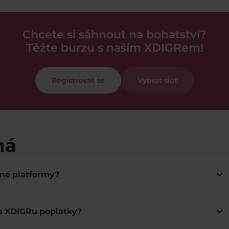
Chcete si sáhnout na bohatství?
Těžte burzu s naším XDIGRem!
Registrovat se
Vybrat slot
má
keyboard_arrow_down
bné platformy?
keyboard_arrow_down
na XDIGRu poplatky?