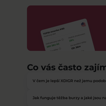
Co vás často zají
V čem je lepší XDIGR než jemu podo
Jak funguje těžba burzy a jaké jsou 