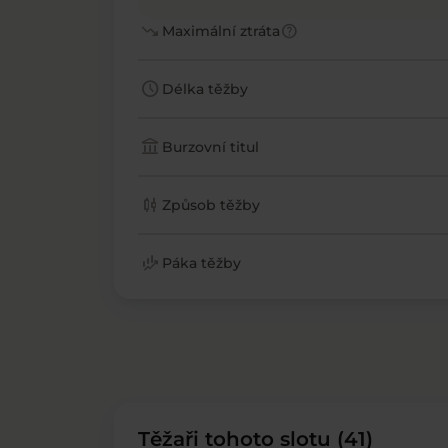
trending_down
help
Maximální ztráta
schedule
Délka těžby
account_balance
Burzovní titul
candlestick_chart
Způsob těžby
finance_mode
Páka těžby
Těžaři tohoto slotu (41)