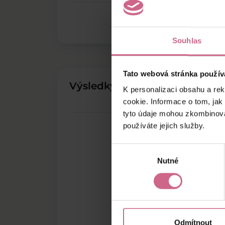
Souhlas
Tato webová stránka použív
Výsledky těžby
K personalizaci obsahu a re
cookie. Informace o tom, jak
tyto údaje mohou zkombinovat
používáte jejich služby.
Výběr
Nutné
souhlasu
Odmítnout