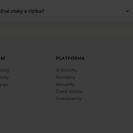
keyboard_arrow_down
žné zisky a rizika?
NÍ
PLATFORMA
sloty
O XDIGRu
loty
Kontakty
guje
Aktuality
Časté dotazy
Dokumenty