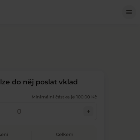
Me
menu
 lze do něj poslat vklad
Minimální částka je 100,00 Kč
add
ení
Celkem