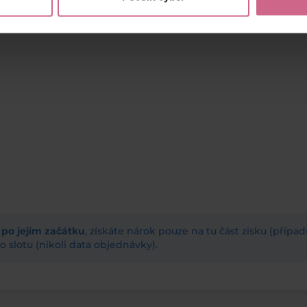
ž po jejím začátku
, získáte nárok pouze na tu část zisku (příp
 slotu (nikoli data objednávky).