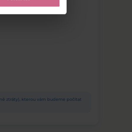
adně ztráty), kterou vám budeme počítat