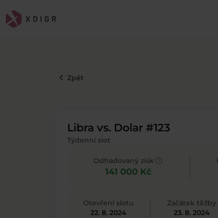
keyboard_arrow_left
Zpět
Libra vs. Dolar #123
Týdenní slot
help
Odhadovaný zisk
141 000 Kč
Otevření slotu
Začátek těžby
22. 8. 2024
23. 8. 2024