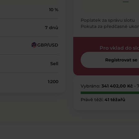
—
10 %
Poplatek za správu slotu
Pokuta za předčasné uko
7 dnů
GBP/USD
Pro vklad do sl
Registrovat se
Sell
1:200
Vybráno:
341 402,00 Kč
- 
Právě těží:
41 těžařů