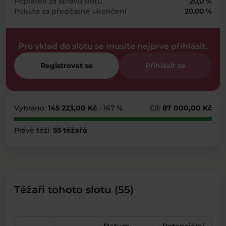
Poplatek za správu slotu
20,0 %
Pokuta za předčasné ukončení
20,00 %
Pro vklad do slotu se musíte nejprve přihlásit.
Registrovat se
Přihlásit se
Vybráno:
145 223,00 Kč
- 167 %
Cíl:
87 000,00 Kč
Právě těží:
55 těžařů
Těžaři tohoto slotu (55)