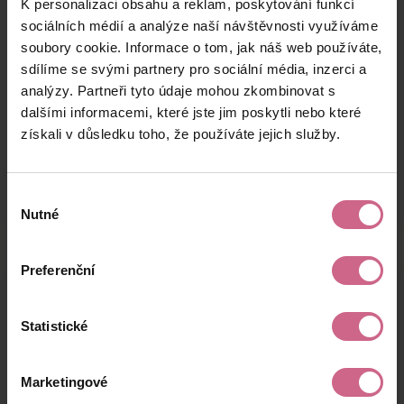
K personalizaci obsahu a reklam, poskytování funkcí
T****
20. 8. 2024
14 000 Kč
3 080 Kč
M****
19:57:35
sociálních médií a analýze naší návštěvnosti využíváme
soubory cookie. Informace o tom, jak náš web používáte,
P****
20. 8. 2024
1 000 Kč
220 Kč
sdílíme se svými partnery pro sociální média, inzerci a
E****
19:32:50
analýzy. Partneři tyto údaje mohou zkombinovat s
T****
20. 8. 2024
dalšími informacemi, které jste jim poskytli nebo které
19 000 Kč
4 180 Kč
P****
19:23:31
získali v důsledku toho, že používáte jejich služby.
keyboard_arrow_left
keyboard_arrow_right
1
2
4
5
Výběr
Nutné
souhlasu
Preferenční
Výsledky těžby
Statistické
Aktuální výsledek
Marketingové
-5 568,74 Kč