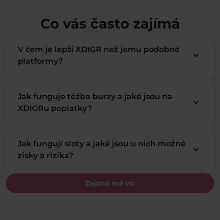
Co vás často zajímá
V čem je lepší XDIGR než jemu podobné
keyboard_arrow_down
platformy?
Jak funguje těžba burzy a jaké jsou na
keyboard_arrow_down
XDIGRu poplatky?
Jak fungují sloty a jaké jsou u nich možné
keyboard_arrow_down
zisky a rizika?
Zajímá mě víc