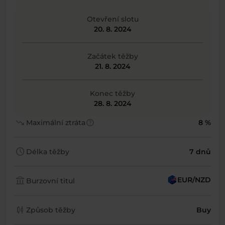
Otevření slotu
20. 8. 2024
Začátek těžby
21. 8. 2024
Konec těžby
28. 8. 2024
trending_down
help
Maximální ztráta
8 %
schedule
Délka těžby
7 dnů
account_balance
EUR/NZD
Burzovní titul
candlestick_chart
Způsob těžby
Buy