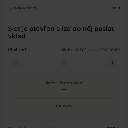
finance_mode
Páka těžby
1:200
Slot je otevřen a lze do něj poslat
vklad
Chci vložit
Minimální částka je 100,00 Kč
check_indeterminate_small
add
Možné zhodnocení
—
Celkem
—