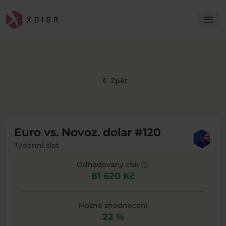
Me
menu
keyboard_arrow_left
Zpět
Euro vs. Novoz. dolar #120
Týdenní slot
help
Odhadovaný zisk
81 620 Kč
Možné zhodnocení
22 %