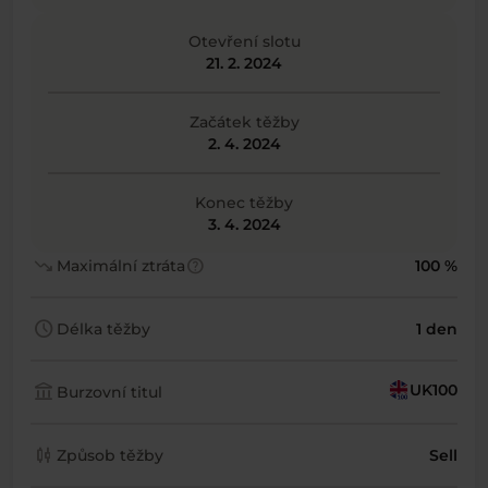
Otevření slotu
21. 2. 2024
Začátek těžby
2. 4. 2024
Konec těžby
3. 4. 2024
trending_down
help
Maximální ztráta
100 %
schedule
Délka těžby
1 den
account_balance
UK100
Burzovní titul
candlestick_chart
Způsob těžby
Sell