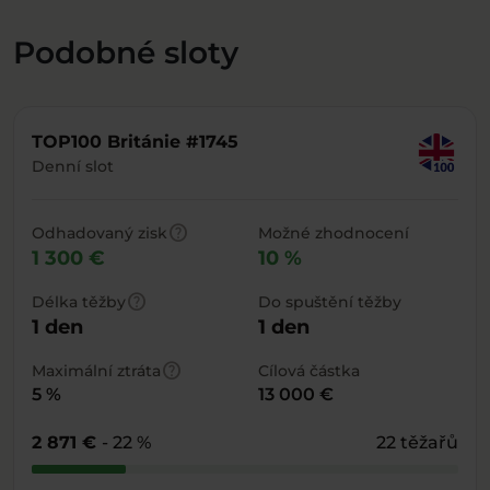
Podobné sloty
TOP100 Británie #1745
Denní slot
help
Odhadovaný zisk
Možné zhodnocení
1 300 €
10 %
help
Délka těžby
Do spuštění těžby
1 den
1 den
help
Maximální ztráta
Cílová částka
5 %
13 000 €
2 871 €
- 22 %
22 těžařů