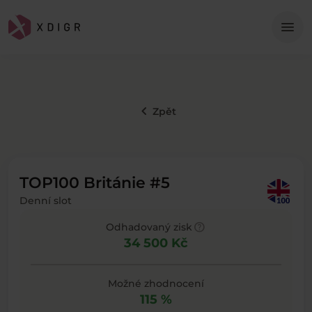
Me
menu
keyboard_arrow_left
Zpět
TOP100 Británie #5
Denní slot
help
Odhadovaný zisk
34 500 Kč
Možné zhodnocení
115 %