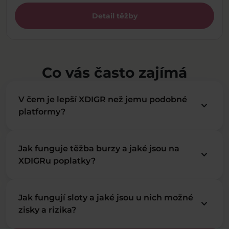
Detail těžby
Co vás často zajímá
V čem je lepší XDIGR než jemu podobné
keyboard_arrow_down
platformy?
Jak funguje těžba burzy a jaké jsou na
keyboard_arrow_down
XDIGRu poplatky?
Jak fungují sloty a jaké jsou u nich možné
keyboard_arrow_down
zisky a rizika?