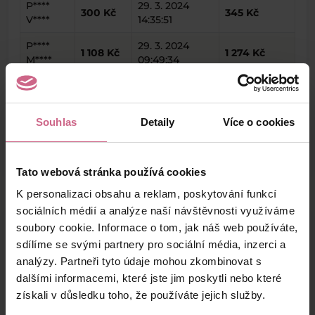
P****
29. 3. 2024
300 Kč
345 Kč
V****
14:35:51
P****
29. 3. 2024
1 108 Kč
1 274 Kč
M****
09:49:34
R****
29. 3. 2024
200 Kč
230 Kč
B****
09:41:25
Souhlas
Detaily
Více o cookies
keyboard_arrow_left
keyboard_arrow_right
1
2
Tato webová stránka používá cookies
K personalizaci obsahu a reklam, poskytování funkcí
sociálních médií a analýze naší návštěvnosti využíváme
soubory cookie. Informace o tom, jak náš web používáte,
Výsledky těžby
sdílíme se svými partnery pro sociální média, inzerci a
analýzy. Partneři tyto údaje mohou zkombinovat s
dalšími informacemi, které jste jim poskytli nebo které
Aktuální výsledek
získali v důsledku toho, že používáte jejich služby.
2 651,04 Kč