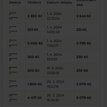
Potenciální
Jméno
Vloženo
Datum vkladu
zisk
J****
1. 4. 2024
2 300 Kč
2 645 Kč
M****
22:15:04
J****
1. 4. 2024
201 Kč
231 Kč
Č****
14:02:43
Z****
1. 4. 2024
5 000 Kč
5 750 Kč
H****
13:50:17
R****
1. 4. 2024
200 Kč
230 Kč
B****
13:11:51
P****
31. 3. 2024
200 Kč
230 Kč
Š****
23:55:01
J****
29. 3. 2024
1 800 Kč
2 070 Kč
H****
16:52:16
M****
29. 3. 2024
4 417 Kč
5 079 Kč
Z****
16:34:31