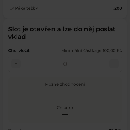
finance_mode
Páka těžby
1:200
Slot je otevřen a lze do něj poslat
vklad
Chci vložit
Minimální částka je 100,00 Kč
check_indeterminate_small
add
Možné zhodnocení
—
Celkem
—