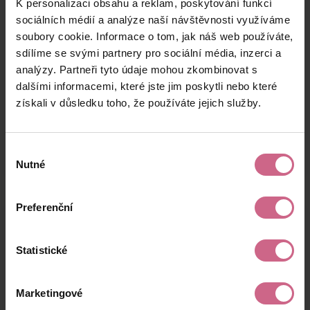
K personalizaci obsahu a reklam, poskytování funkcí
M****
20. 8. 2024
400 Kč
1 243 Kč
K****
20:45:32
sociálních médií a analýze naší návštěvnosti využíváme
soubory cookie. Informace o tom, jak náš web používáte,
J****
20. 8. 2024
400 Kč
1 243 Kč
sdílíme se svými partnery pro sociální média, inzerci a
S****
20:45:21
analýzy. Partneři tyto údaje mohou zkombinovat s
P****
20. 8. 2024
dalšími informacemi, které jste jim poskytli nebo které
300 Kč
932 Kč
D****
20:43:41
získali v důsledku toho, že používáte jejich služby.
keyboard_arrow_left
keyboard_arrow_right
1
2
…
8
Výběr
Nutné
souhlasu
Preferenční
Výsledky těžby
Statistické
Aktuální výsledek
Marketingové
-19 041,65 Kč