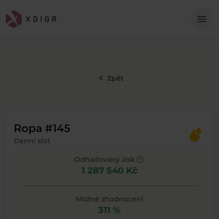
Me
menu
keyboard_arrow_left
Zpět
Ropa #145
Denní slot
help
Odhadovaný zisk
1 287 540 Kč
Možné zhodnocení
311 %