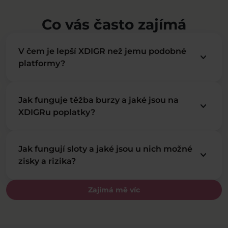
Co vás často zajímá
V čem je lepší XDIGR než jemu podobné
keyboard_arrow_down
platformy?
Jak funguje těžba burzy a jaké jsou na
keyboard_arrow_down
XDIGRu poplatky?
Jak fungují sloty a jaké jsou u nich možné
keyboard_arrow_down
zisky a rizika?
Zajímá mě víc