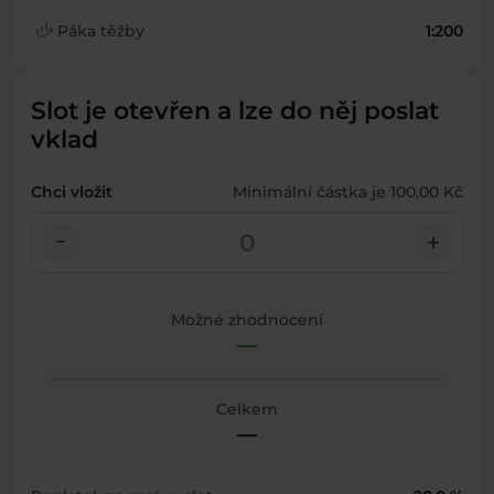
finance_mode
Páka těžby
1:200
Slot je otevřen a lze do něj poslat
vklad
Chci vložit
Minimální částka je 100,00 Kč
check_indeterminate_small
add
Možné zhodnocení
—
Celkem
—