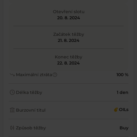
Otevření slotu
20. 8. 2024
Začátek těžby
21. 8. 2024
Konec těžby
22. 8. 2024
trending_down
help
Maximální ztráta
100 %
schedule
Délka těžby
1 den
account_balance
OILs
Burzovní titul
candlestick_chart
Způsob těžby
Buy