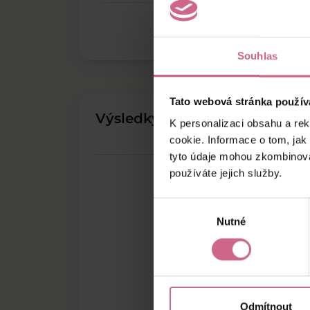
Souhlas
Tato webová stránka použív
Výsledky těžby
K personalizaci obsahu a re
cookie. Informace o tom, jak
tyto údaje mohou zkombinovat
používáte jejich služby.
Výběr
Nutné
souhlasu
Odmítnout