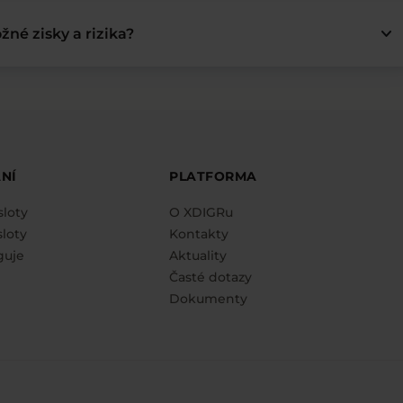
keyboard_arrow_down
žné zisky a rizika?
NÍ
PLATFORMA
sloty
O XDIGRu
loty
Kontakty
guje
Aktuality
Časté dotazy
Dokumenty