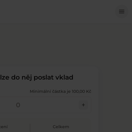
Me
menu
 lze do něj poslat vklad
Minimální částka je 100,00 Kč
add
ení
Celkem