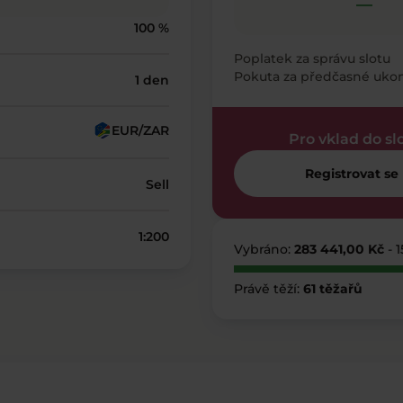
—
100 %
Poplatek za správu slotu
Pokuta za předčasné uko
1 den
EUR/ZAR
Pro vklad do sl
Registrovat se
Sell
1:200
Vybráno:
283 441,00 Kč
- 
Právě těží:
61 těžařů