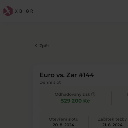
keyboard_arrow_left
Zpět
Euro vs. Zar #144
Denní slot
help
Odhadovaný zisk
529 200 Kč
Otevření slotu
Začátek těžby
20. 8. 2024
21. 8. 2024