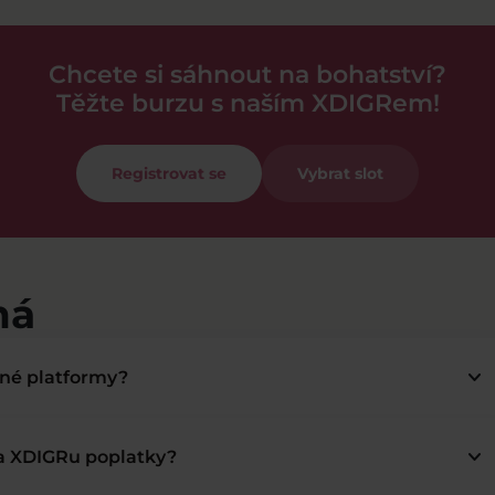
Chcete si sáhnout na bohatství?
Těžte burzu s naším XDIGRem!
Registrovat se
Vybrat slot
má
keyboard_arrow_down
bné platformy?
keyboard_arrow_down
na XDIGRu poplatky?