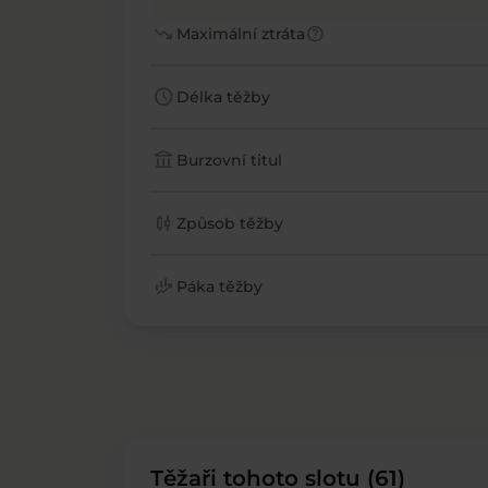
trending_down
help
Maximální ztráta
schedule
Délka těžby
account_balance
Burzovní titul
candlestick_chart
Způsob těžby
finance_mode
Páka těžby
Těžaři tohoto slotu (61)