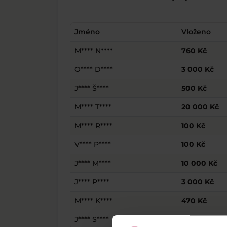
Jméno
Vloženo
M**** N****
760 Kč
O**** D****
3 000 Kč
J**** Š****
500 Kč
M**** T****
20 000 Kč
M**** R****
100 Kč
V**** P****
100 Kč
J**** M****
10 000 Kč
J**** P****
3 000 Kč
M**** K****
470 Kč
J**** S****
400 Kč