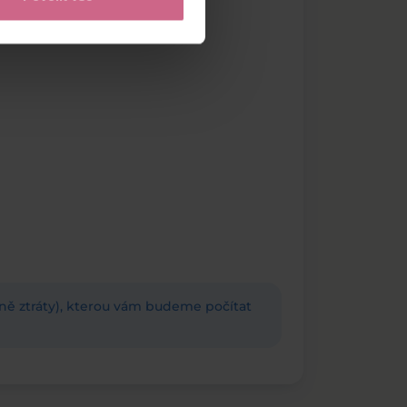
adně ztráty), kterou vám budeme počítat