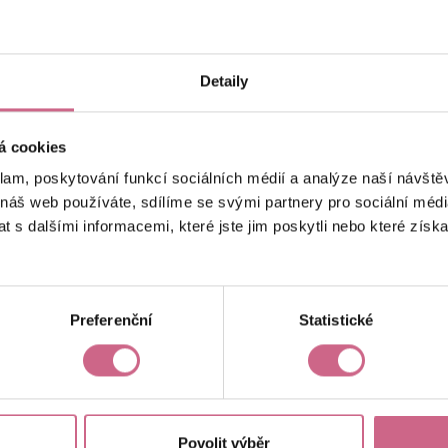
keyboard_arrow_left
keyboard_arrow_right
1
2
…
7
Detaily
á cookies
klam, poskytování funkcí sociálních médií a analýze naší návšt
 náš web používáte, sdílíme se svými partnery pro sociální média
 s dalšími informacemi, které jste jim poskytli nebo které získa
Aktuální výsledek
-11 748,00 Kč
Preferenční
Statistické
Povolit výběr