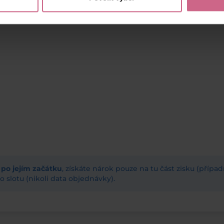
ž po jejím začátku
, získáte nárok pouze na tu část zisku (příp
 slotu (nikoli data objednávky).