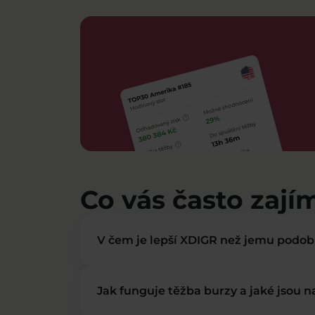
Co vás často zají
V čem je lepší XDIGR než jemu podo
Jak funguje těžba burzy a jaké jsou 