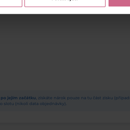
ž po jejím začátku
, získáte nárok pouze na tu část zisku (příp
 slotu (nikoli data objednávky).