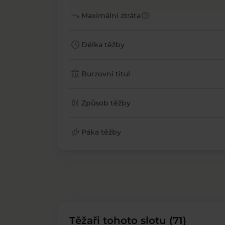
trending_down
help
Maximální ztráta
schedule
Délka těžby
account_balance
Burzovní titul
candlestick_chart
Způsob těžby
finance_mode
Páka těžby
Těžaři tohoto slotu (71)