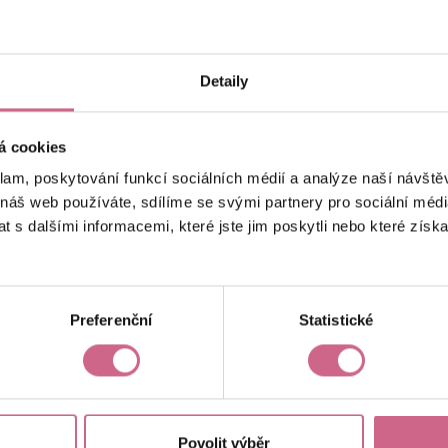
keyboard_arrow_left
keyboard_arrow_right
1
2
…
8
Detaily
á cookies
klam, poskytování funkcí sociálních médií a analýze naší návšt
 náš web používáte, sdílíme se svými partnery pro sociální média
 s dalšími informacemi, které jste jim poskytli nebo které získa
Aktuální výsledek
-21 052,47 Kč
Preferenční
Statistické
Povolit výběr