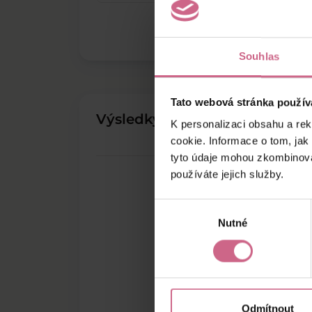
Souhlas
Tato webová stránka použív
Výsledky těžby
K personalizaci obsahu a re
cookie. Informace o tom, jak
tyto údaje mohou zkombinovat
používáte jejich služby.
Výběr
Nutné
souhlasu
Odmítnout