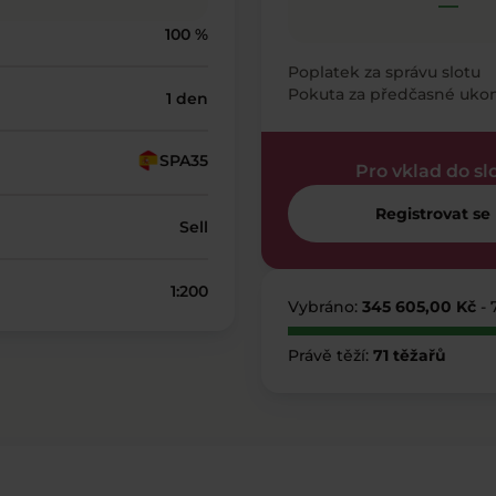
—
100 %
Poplatek za správu slotu
Pokuta za předčasné uko
1 den
SPA35
Pro vklad do sl
Registrovat se
Sell
1:200
Vybráno:
345 605,00 Kč
- 
Právě těží:
71 těžařů