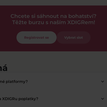
Chcete si sáhnout na bohatství?
Těžte burzu s naším XDIGRem!
Registrovat se
Vybrat slot
má
keyboard_arrow_down
bné platformy?
keyboard_arrow_down
na XDIGRu poplatky?