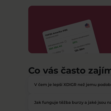
Co vás často zají
V čem je lepší XDIGR než jemu podo
Jak funguje těžba burzy a jaké jsou 