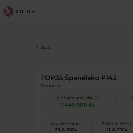
keyboard_arrow_left
Zpět
TOP35 Španělsko #143
Denní slot
help
Odhadovaný zisk
1 449 000 Kč
Otevření slotu
Začátek těžby
20. 8. 2024
21. 8. 2024