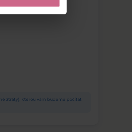
adně ztráty), kterou vám budeme počítat