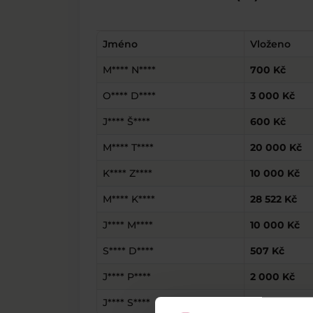
Jméno
Vloženo
M**** N****
700 Kč
O**** D****
3 000 Kč
J**** Š****
600 Kč
M**** T****
20 000 Kč
K**** Z****
10 000 Kč
M**** K****
28 522 Kč
J**** M****
10 000 Kč
S**** D****
507 Kč
J**** P****
2 000 Kč
J**** S****
400 Kč