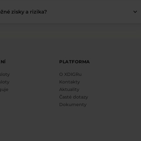
keyboard_arrow_down
žné zisky a rizika?
NÍ
PLATFORMA
sloty
O XDIGRu
loty
Kontakty
guje
Aktuality
Časté dotazy
Dokumenty