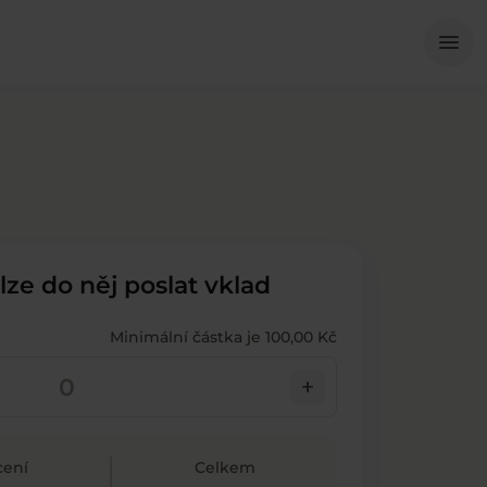
Me
menu
 lze do něj poslat vklad
Minimální částka je 100,00 Kč
add
ení
Celkem