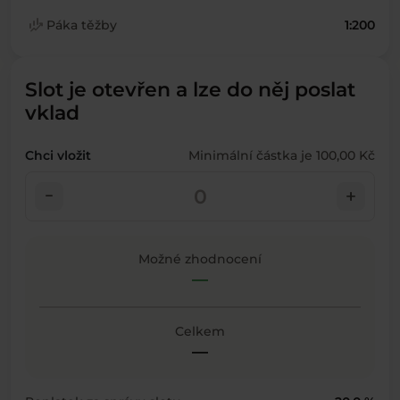
finance_mode
Páka těžby
1:200
Slot je otevřen a lze do něj poslat
vklad
Chci vložit
Minimální částka je 100,00 Kč
check_indeterminate_small
add
Možné zhodnocení
—
Celkem
—