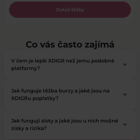
Detail těžby
Co vás často zajímá
V čem je lepší XDIGR než jemu podobné
keyboard_arrow_down
platformy?
Jak funguje těžba burzy a jaké jsou na
keyboard_arrow_down
XDIGRu poplatky?
Jak fungují sloty a jaké jsou u nich možné
keyboard_arrow_down
zisky a rizika?