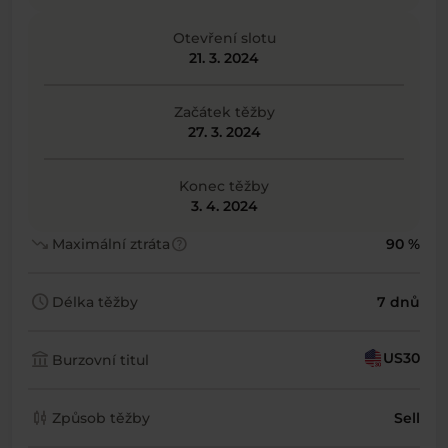
Otevření slotu
21. 3. 2024
Začátek těžby
27. 3. 2024
Konec těžby
3. 4. 2024
trending_down
help
Maximální ztráta
90 %
schedule
Délka těžby
7 dnů
account_balance
US30
Burzovní titul
candlestick_chart
Způsob těžby
Sell