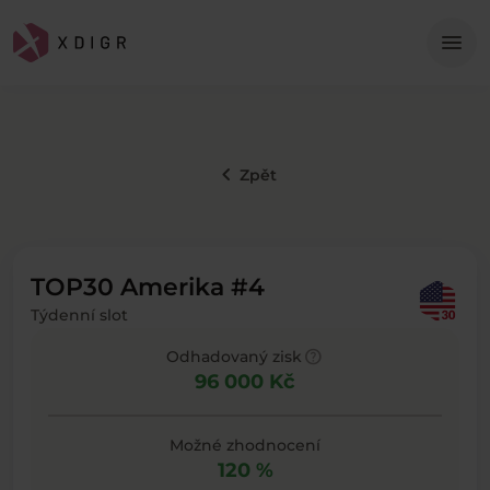
Me
menu
keyboard_arrow_left
Zpět
TOP30 Amerika #4
Týdenní slot
help
Odhadovaný zisk
96 000 Kč
Možné zhodnocení
120 %