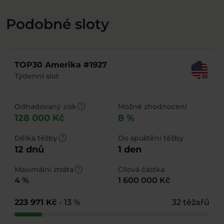
Podobné sloty
TOP30 Amerika #1927
Týdenní slot
help
Odhadovaný zisk
Možné zhodnocení
128 000 Kč
8 %
help
Délka těžby
Do spuštění těžby
12 dnů
1 den
help
Maximální ztráta
Cílová částka
4 %
1 600 000 Kč
223 971 Kč
- 13 %
32 těžařů