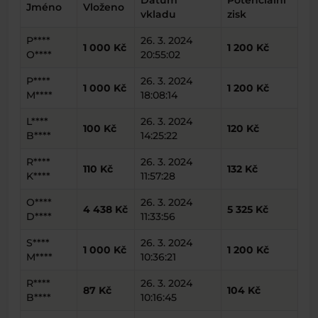
Datum
Potenciální
Jméno
Vloženo
vkladu
zisk
P****
26. 3. 2024
1 000 Kč
1 200 Kč
O****
20:55:02
P****
26. 3. 2024
1 000 Kč
1 200 Kč
M****
18:08:14
L****
26. 3. 2024
100 Kč
120 Kč
B****
14:25:22
R****
26. 3. 2024
110 Kč
132 Kč
K****
11:57:28
O****
26. 3. 2024
4 438 Kč
5 325 Kč
D****
11:33:56
S****
26. 3. 2024
1 000 Kč
1 200 Kč
M****
10:36:21
R****
26. 3. 2024
87 Kč
104 Kč
B****
10:16:45