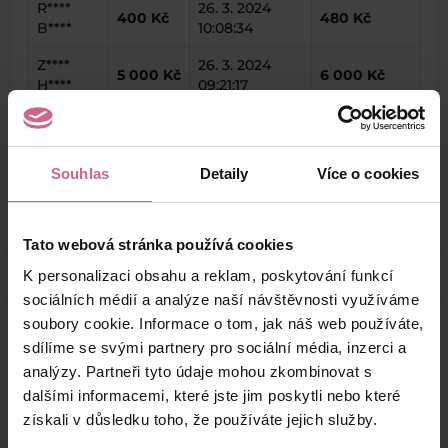
R****
26. 3. 2024
400 Kč
480 Kč
B****
10:08:34
Z****
26. 3. 2024
5 000 Kč
6 000 Kč
H****
09:21:17
S****
26. 3. 2024
1 000 Kč
1 200 Kč
M****
08:32:51
Souhlas
Detaily
Více o cookies
keyboard_arrow_left
keyboard_arrow_right
1
2
Tato webová stránka používá cookies
K personalizaci obsahu a reklam, poskytování funkcí
sociálních médií a analýze naší návštěvnosti využíváme
soubory cookie. Informace o tom, jak náš web používáte,
Výsledky těžby
sdílíme se svými partnery pro sociální média, inzerci a
analýzy. Partneři tyto údaje mohou zkombinovat s
dalšími informacemi, které jste jim poskytli nebo které
Aktuální výsledek
získali v důsledku toho, že používáte jejich služby.
6 110,00 Kč