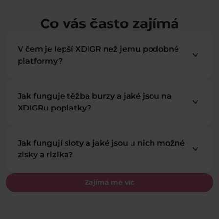
Co vás často zajímá
V čem je lepší XDIGR než jemu podobné
keyboard_arrow_down
platformy?
Jak funguje těžba burzy a jaké jsou na
keyboard_arrow_down
XDIGRu poplatky?
Jak fungují sloty a jaké jsou u nich možné
keyboard_arrow_down
zisky a rizika?
Zajímá mě víc