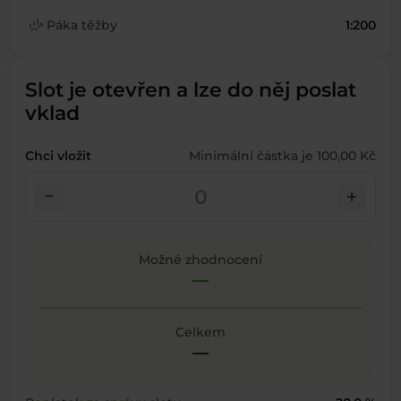
finance_mode
Páka těžby
1:200
Slot je otevřen a lze do něj poslat
vklad
Chci vložit
Minimální částka je 100,00 Kč
check_indeterminate_small
add
Možné zhodnocení
—
Celkem
—