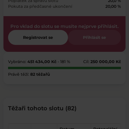
Poplatek za správu slotu
20,0 %
Pokuta za předčasné ukončení
20,00 %
Pro vklad do slotu se musíte nejprve přihlásit.
Registrovat se
Přihlásit se
Vybráno:
451 434,00 Kč
- 181 %
Cíl:
250 000,00 Kč
Právě těží:
82 těžařů
Těžaři tohoto slotu (82)