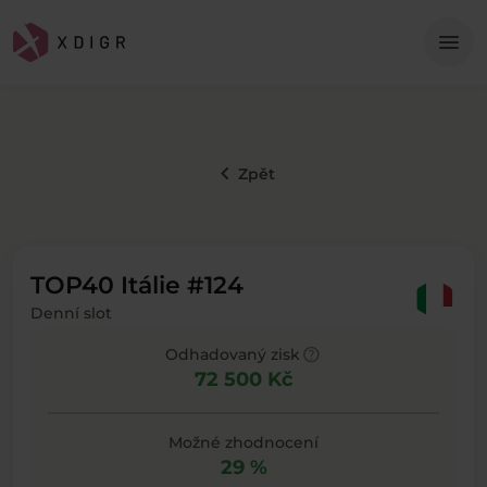
Me
menu
keyboard_arrow_left
Zpět
TOP40 Itálie #124
Denní slot
help
Odhadovaný zisk
72 500 Kč
Možné zhodnocení
29 %