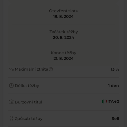
Otevření slotu
19. 8. 2024
Začátek těžby
20. 8. 2024
Konec těžby
21. 8. 2024
trending_down
help
Maximální ztráta
13 %
schedule
Délka těžby
1 den
account_balance
ITA40
Burzovní titul
candlestick_chart
Způsob těžby
Sell