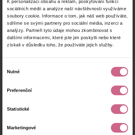
K personalizaci obsahu a reklam, poskytování funkcí
J****
19. 8. 2024
6 400 Kč
1 856 Kč
D****
21:12:18
sociálních médií a analýze naší návštěvnosti využíváme
soubory cookie. Informace o tom, jak náš web používáte,
M****
19. 8. 2024
35 000 Kč
10 150 Kč
sdílíme se svými partnery pro sociální média, inzerci a
T****
20:52:51
analýzy. Partneři tyto údaje mohou zkombinovat s
P****
19. 8. 2024
dalšími informacemi, které jste jim poskytli nebo které
500 Kč
145 Kč
B****
20:48:57
získali v důsledku toho, že používáte jejich služby.
keyboard_arrow_left
keyboard_arrow_right
1
2
…
9
Výběr
Nutné
souhlasu
Preferenční
Výsledky těžby
Statistické
Aktuální výsledek
Marketingové
13 801,48 Kč