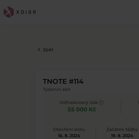
keyboard_arrow_left
Zpět
TNOTE #114
Týdenní slot
help
Odhadovaný zisk
55 000 Kč
Otevření slotu
Začátek těžby
16. 8. 2024
19. 8. 2024