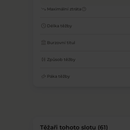
trending_down
help
Maximální ztráta
schedule
Délka těžby
account_balance
Burzovní titul
candlestick_chart
Způsob těžby
finance_mode
Páka těžby
Těžaři tohoto slotu (61)