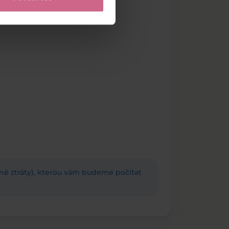
adně ztráty), kterou vám budeme počítat