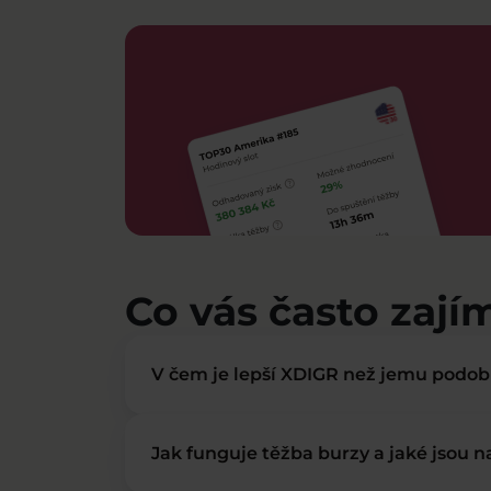
Co vás často zají
V čem je lepší XDIGR než jemu podo
Jak funguje těžba burzy a jaké jsou 