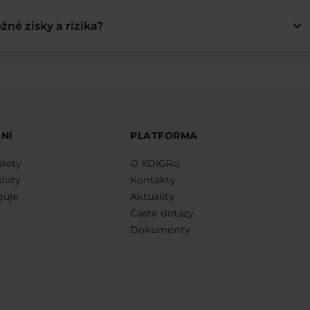
keyboard_arrow_down
žné zisky a rizika?
NÍ
PLATFORMA
sloty
O XDIGRu
loty
Kontakty
guje
Aktuality
Časté dotazy
Dokumenty