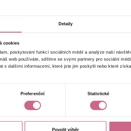
keyboard_arrow_left
keyboard_arrow_right
1
2
…
7
Detaily
á cookies
klam, poskytování funkcí sociálních médií a analýze naší návšt
 náš web používáte, sdílíme se svými partnery pro sociální média
 s dalšími informacemi, které jste jim poskytli nebo které získa
Aktuální výsledek
4 519,77 Kč
Preferenční
Statistické
Povolit výběr