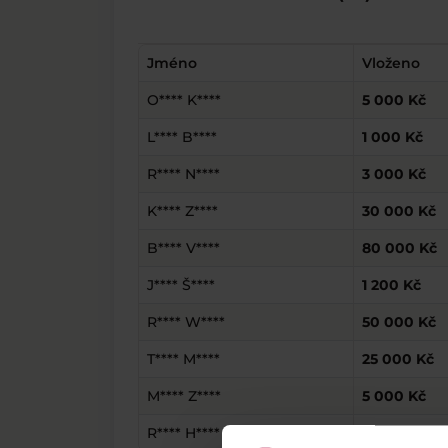
Jméno
Vloženo
O**** K****
5 000 Kč
L**** B****
1 000 Kč
R**** N****
3 000 Kč
K**** Z****
30 000 Kč
B**** V****
80 000 Kč
J**** Š****
1 200 Kč
R**** W****
50 000 Kč
T**** M****
25 000 Kč
M**** Z****
5 000 Kč
R**** H****
200 Kč