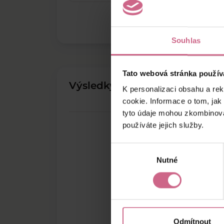
Souhlas
Tato webová stránka použív
Výsledky těžby
K personalizaci obsahu a re
cookie. Informace o tom, jak
tyto údaje mohou zkombinovat
používáte jejich služby.
Výběr
Nutné
souhlasu
Odmítnout