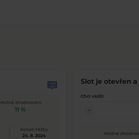
Slot je otevřen a
Chci vložit
Možné zhodnocení
11 %
check_indeterminate_small
Konec těžby
Možné zhodnoc
24. 8. 2024