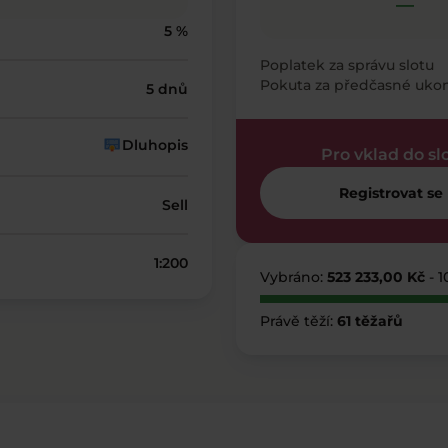
—
5 %
Poplatek za správu slotu
Pokuta za předčasné uko
5 dnů
Dluhopis
Pro vklad do sl
Registrovat se
Sell
1:200
Vybráno:
523 233,00 Kč
- 
Právě těží:
61 těžařů