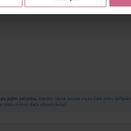
ž po jejím začátku
, získáte nárok pouze na tu část zisku (příp
 slotu (nikoli data objednávky).