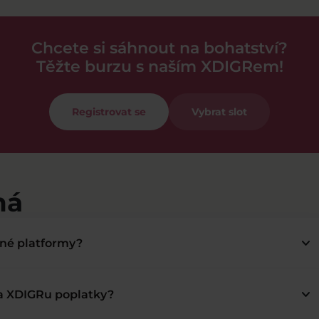
Chcete si sáhnout na bohatství?
Těžte burzu s naším XDIGRem!
Registrovat se
Vybrat slot
má
keyboard_arrow_down
bné platformy?
keyboard_arrow_down
na XDIGRu poplatky?