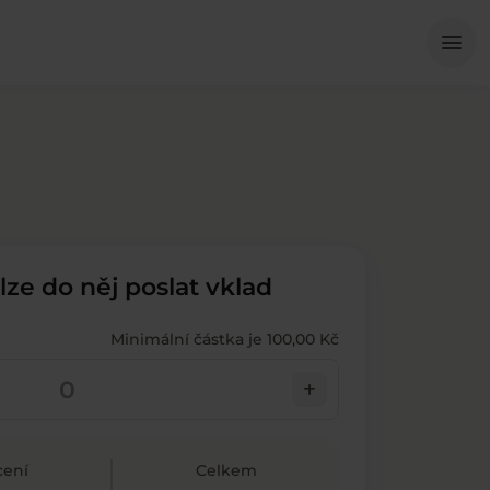
Me
menu
 lze do něj poslat vklad
Minimální částka je 100,00 Kč
add
ení
Celkem