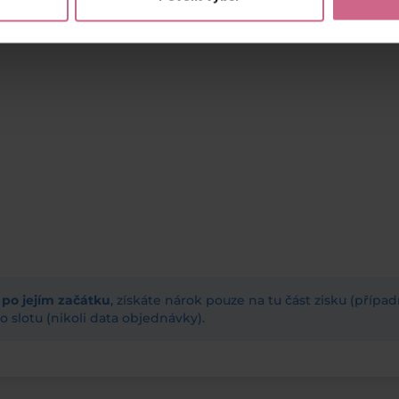
ž po jejím začátku
, získáte nárok pouze na tu část zisku (příp
 slotu (nikoli data objednávky).