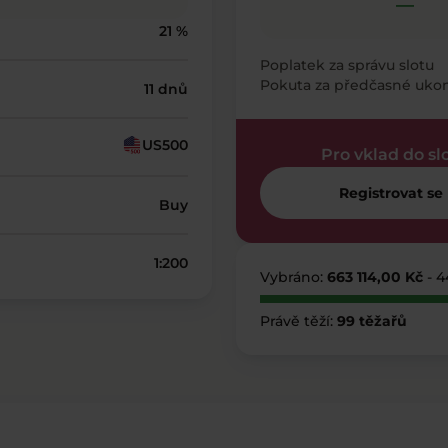
—
21 %
Poplatek za správu slotu
Pokuta za předčasné uko
11 dnů
US500
Pro vklad do sl
Registrovat se
Buy
1:200
Vybráno:
663 114,00 Kč
- 
Právě těží:
99 těžařů