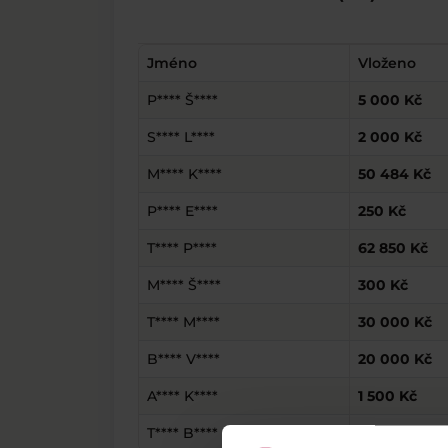
Jméno
Vloženo
P**** Š****
5 000 Kč
S**** L****
2 000 Kč
M**** K****
50 484 Kč
P**** E****
250 Kč
T**** P****
62 850 Kč
M**** Š****
300 Kč
T**** M****
30 000 Kč
B**** V****
20 000 Kč
A**** K****
1 500 Kč
T**** B****
500 Kč