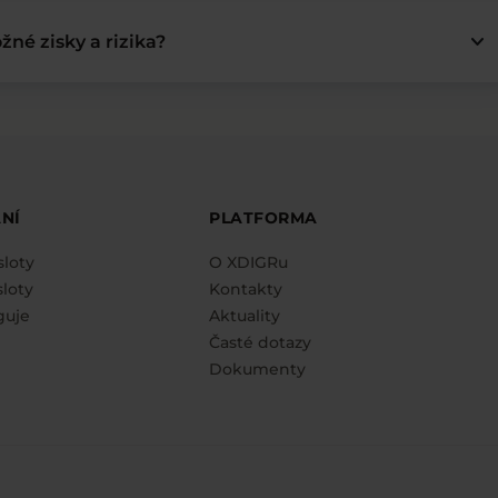
keyboard_arrow_down
žné zisky a rizika?
NÍ
PLATFORMA
sloty
O XDIGRu
loty
Kontakty
guje
Aktuality
Časté dotazy
Dokumenty