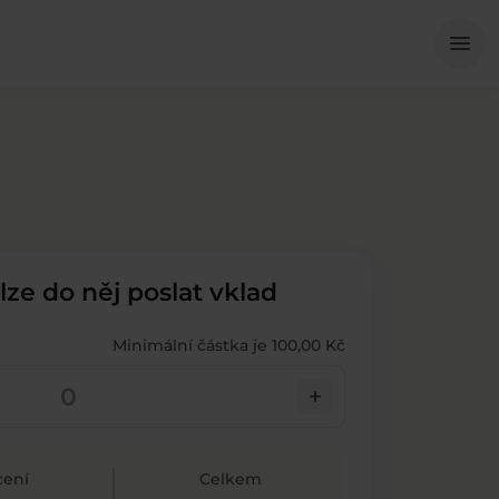
Me
menu
 lze do něj poslat vklad
Minimální částka je 100,00 Kč
add
ení
Celkem