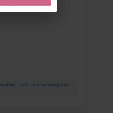
adně ztráty), kterou vám budeme počítat