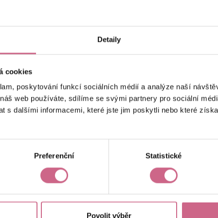
keyboard_arrow_left
keyboard_arrow_right
1
2
…
10
Detaily
á cookies
klam, poskytování funkcí sociálních médií a analýze naší návšt
 náš web používáte, sdílíme se svými partnery pro sociální média
 s dalšími informacemi, které jste jim poskytli nebo které získa
Aktuální výsledek
11 307,25 Kč
Preferenční
Statistické
Povolit výběr