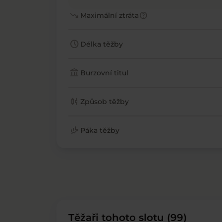
trending_down
help
Maximální ztráta
schedule
Délka těžby
account_balance
Burzovní titul
candlestick_chart
Způsob těžby
finance_mode
Páka těžby
Těžaři tohoto slotu (99)