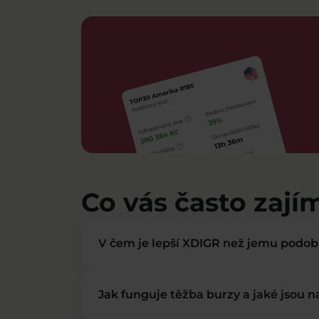
Co vás často zají
V čem je lepší XDIGR než jemu podo
Jak funguje těžba burzy a jaké jsou 