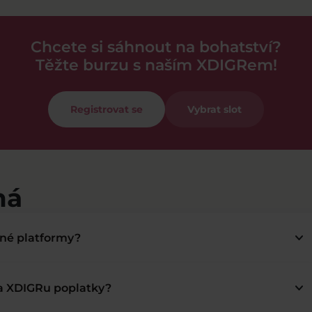
Chcete si sáhnout na bohatství?
Těžte burzu s naším XDIGRem!
Registrovat se
Vybrat slot
má
keyboard_arrow_down
bné platformy?
keyboard_arrow_down
na XDIGRu poplatky?