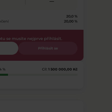
—
20,0 %
nčení
20,00 %
otu se musíte nejprve přihlásit.
Přihlásit se
44 %
Cíl:
1 500 000,00 Kč