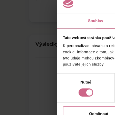
Souhlas
Tato webová stránka použív
Výsledky těžby
K personalizaci obsahu a re
cookie. Informace o tom, jak
tyto údaje mohou zkombinovat
používáte jejich služby.
Výběr
Nutné
souhlasu
Odmítnout