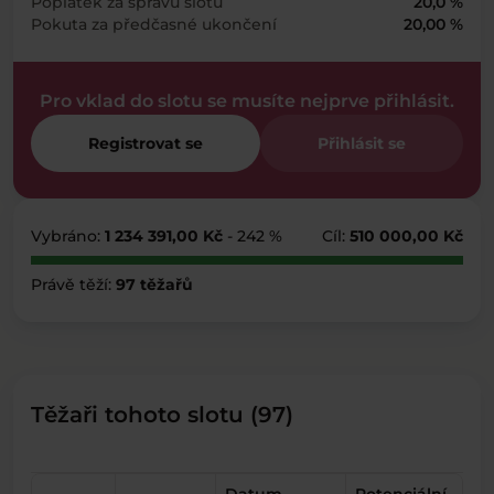
Poplatek za správu slotu
20,0 %
Pokuta za předčasné ukončení
20,00 %
Pro vklad do slotu se musíte nejprve přihlásit.
Registrovat se
Přihlásit se
Vybráno:
1 234 391,00 Kč
- 242 %
Cíl:
510 000,00 Kč
Právě těží:
97 těžařů
Těžaři tohoto slotu (97)