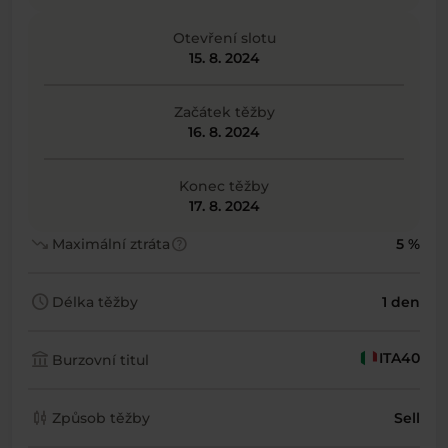
Otevření slotu
15. 8. 2024
Začátek těžby
16. 8. 2024
Konec těžby
17. 8. 2024
trending_down
help
Maximální ztráta
5 %
schedule
Délka těžby
1 den
account_balance
ITA40
Burzovní titul
candlestick_chart
Způsob těžby
Sell