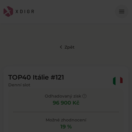
Me
menu
keyboard_arrow_left
Zpět
TOP40 Itálie #121
Denní slot
help
Odhadovaný zisk
96 900 Kč
Možné zhodnocení
19 %