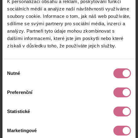
K personalizaci obsahu a reklam, poskytování funkcí
R****
15. 8. 2024
5 000 Kč
950 Kč
N****
21:41:45
sociálních médií a analýze naší návštěvnosti využíváme
soubory cookie. Informace o tom, jak náš web používáte,
K****
15. 8. 2024
8 661 Kč
1 645 Kč
sdílíme se svými partnery pro sociální média, inzerci a
Z****
21:40:47
analýzy. Partneři tyto údaje mohou zkombinovat s
L****
15. 8. 2024
dalšími informacemi, které jste jim poskytli nebo které
200 Kč
38 Kč
N****
21:36:03
získali v důsledku toho, že používáte jejich služby.
keyboard_arrow_left
keyboard_arrow_right
1
2
…
11
Výběr
Nutné
souhlasu
Preferenční
Výsledky těžby
Statistické
Aktuální výsledek
Marketingové
21 573,40 Kč