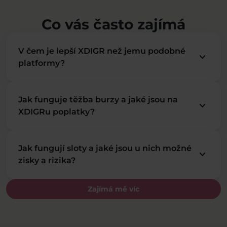
Co vás často zajímá
V čem je lepší XDIGR než jemu podobné
keyboard_arrow_down
platformy?
Jak funguje těžba burzy a jaké jsou na
keyboard_arrow_down
XDIGRu poplatky?
Jak fungují sloty a jaké jsou u nich možné
keyboard_arrow_down
zisky a rizika?
Zajímá mě víc