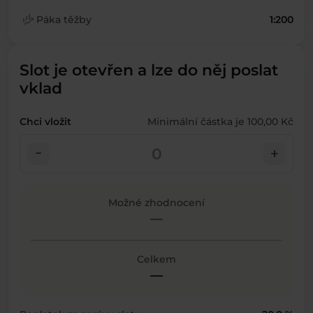
finance_mode
Páka těžby
1:200
Slot je otevřen a lze do něj poslat
vklad
Chci vložit
Minimální částka je 100,00 Kč
check_indeterminate_small
add
Možné zhodnocení
—
Celkem
—