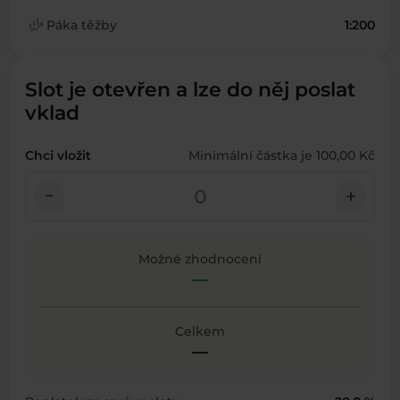
finance_mode
Páka těžby
1:200
Slot je otevřen a lze do něj poslat
vklad
Chci vložit
Minimální částka je 100,00 Kč
check_indeterminate_small
add
Možné zhodnocení
—
Celkem
—