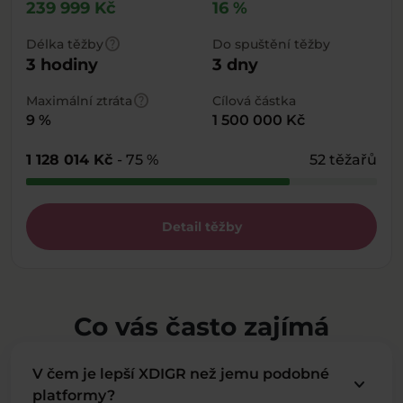
239 999 Kč
16 %
help
Délka těžby
Do spuštění těžby
3 hodiny
3 dny
help
Maximální ztráta
Cílová částka
9 %
1 500 000 Kč
1 128 014 Kč
- 75 %
52 těžařů
Detail těžby
Co vás často zajímá
V čem je lepší XDIGR než jemu podobné
keyboard_arrow_down
platformy?