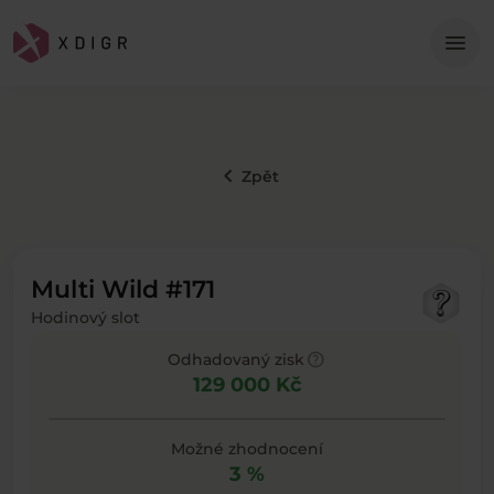
Me
menu
keyboard_arrow_left
Zpět
Multi Wild #171
Hodinový slot
help
Odhadovaný zisk
129 000 Kč
Možné zhodnocení
3 %