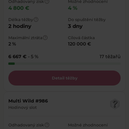
help
Odhadovaný zisk
Možné zhodnocení
4 800 €
4 %
help
Délka těžby
Do spuštění těžby
2 hodiny
3 dny
help
Maximální ztráta
Cílová částka
2 %
120 000 €
6 667 €
- 5 %
17 těžařů
Detail těžby
Multi Wild #986
Hodinový slot
help
Odhadovaný zisk
Možné zhodnocení