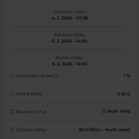
Otevření slotu
4. 2. 2026 - 07:38
Začátek těžby
6. 2. 2026 - 14:00
Konec těžby
6. 2. 2026 - 16:00
trending_down
help
Maximální ztráta
1 %
schedule
Délka těžby
0 dnů
account_balance
Multi Wild
Burzovní titul
candlestick_chart
Způsob těžby
BUY/SELL • multi-asset