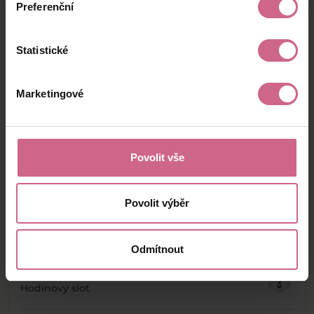
Preferenční
Statistické
Chcete si sáhnout na bohatství?
Těžte burzu s naším XDIGRem!
Marketingové
Registrovat se
Vybrat slot
Povolit vše
Povolit výběr
Podobné sloty
Odmítnout
Multi Wild #985
Hodinový slot