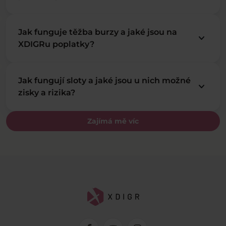
Jak funguje těžba burzy a jaké jsou na
keyboard_arrow_down
XDIGRu poplatky?
Jak fungují sloty a jaké jsou u nich možné
keyboard_arrow_down
zisky a rizika?
Zajímá mě víc