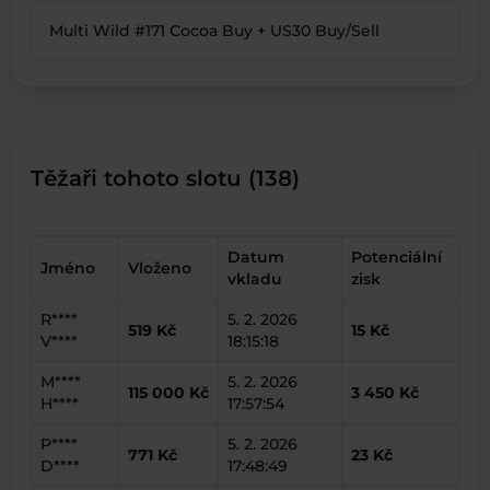
Multi Wild #171 Cocoa Buy + US30 Buy/Sell
Těžaři tohoto slotu (138)
Datum
Potenciální
Jméno
Vloženo
vkladu
zisk
R****
5. 2. 2026
519 Kč
15 Kč
V****
18:15:18
M****
5. 2. 2026
115 000 Kč
3 450 Kč
H****
17:57:54
P****
5. 2. 2026
771 Kč
23 Kč
D****
17:48:49