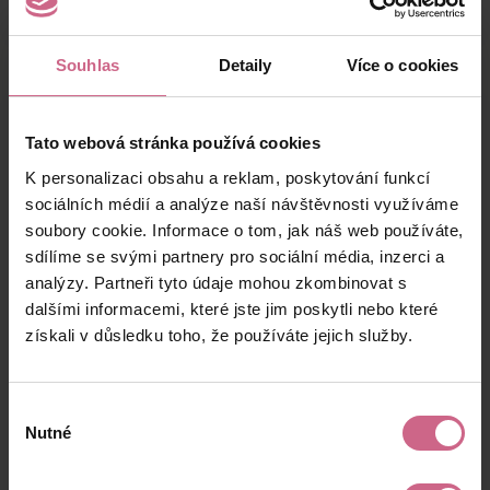
Souhlas
Detaily
Více o cookies
Výsledky těžby
Tato webová stránka používá cookies
K personalizaci obsahu a reklam, poskytování funkcí
sociálních médií a analýze naší návštěvnosti využíváme
Aktuální výsledek
soubory cookie. Informace o tom, jak náš web používáte,
35 147,20 Kč
sdílíme se svými partnery pro sociální média, inzerci a
analýzy. Partneři tyto údaje mohou zkombinovat s
dalšími informacemi, které jste jim poskytli nebo které
V případě, že se
k těžbě připojíte až po jejím
získali v důsledku toho, že používáte jejich služby.
začátku
, získáte nárok pouze na tu část zisku
info
(případně ztráty), kterou vám budeme
počítat
až od data úhrady vkladu
do daného
Výběr
slotu (nikoli data objednávky).
Nutné
souhlasu