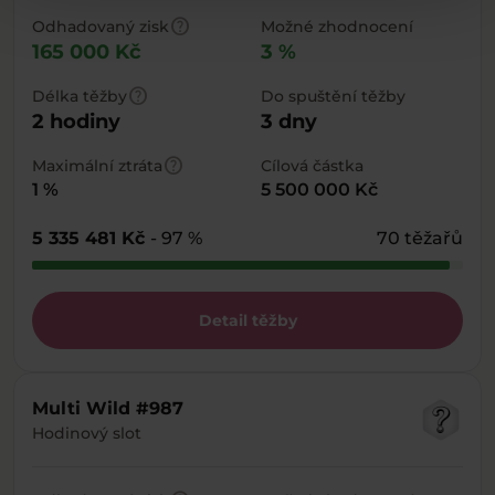
help
Odhadovaný zisk
Možné zhodnocení
165 000 Kč
3 %
help
Délka těžby
Do spuštění těžby
2 hodiny
3 dny
help
Maximální ztráta
Cílová částka
1 %
5 500 000 Kč
5 335 481 Kč
- 97 %
70 těžařů
Detail těžby
Multi Wild #987
Hodinový slot