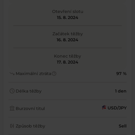
Otevření slotu
15. 8. 2024
Začátek těžby
16. 8. 2024
Konec těžby
17. 8. 2024
trending_down
help
Maximální ztráta
97 %
schedule
Délka těžby
1 den
account_balance
USD/JPY
Burzovní titul
candlestick_chart
Způsob těžby
Sell