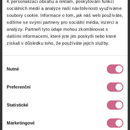
K personalizaci obsahu a reklam, poskytování funkcí
L****
15. 8. 2024
100 Kč
302 Kč
N****
21:35:35
sociálních médií a analýze naší návštěvnosti využíváme
soubory cookie. Informace o tom, jak náš web používáte,
J****
15. 8. 2024
800 Kč
2 423 Kč
sdílíme se svými partnery pro sociální média, inzerci a
Š****
21:35:15
analýzy. Partneři tyto údaje mohou zkombinovat s
B****
15. 8. 2024
dalšími informacemi, které jste jim poskytli nebo které
30 000 Kč
90 899 Kč
V****
21:23:48
získali v důsledku toho, že používáte jejich služby.
keyboard_arrow_left
keyboard_arrow_right
1
2
…
7
Výběr
Nutné
souhlasu
Preferenční
Výsledky těžby
Statistické
Aktuální výsledek
Marketingové
55 100,21 Kč