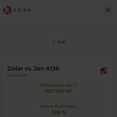
Me
menu
keyboard_arrow_left
Zpět
Dolar vs. Jen #136
Denní slot
help
Odhadovaný zisk
757 500 Kč
Možné zhodnocení
303 %