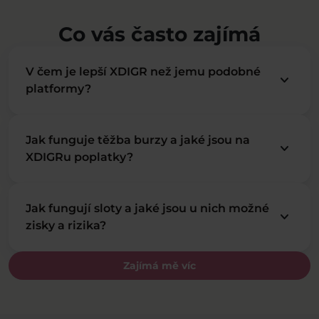
Co vás často zajímá
V čem je lepší XDIGR než jemu podobné
keyboard_arrow_down
platformy?
Jak funguje těžba burzy a jaké jsou na
keyboard_arrow_down
XDIGRu poplatky?
Jak fungují sloty a jaké jsou u nich možné
keyboard_arrow_down
zisky a rizika?
Zajímá mě víc