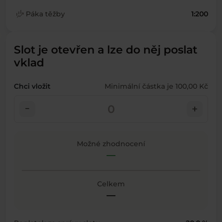
finance_mode
Páka těžby
1:200
Slot je otevřen a lze do něj poslat
vklad
Chci vložit
Minimální částka je 100,00 Kč
check_indeterminate_small
add
Možné zhodnocení
—
Celkem
—