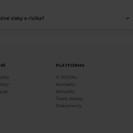
keyboard_arrow_down
žné zisky a rizika?
NÍ
PLATFORMA
sloty
O XDIGRu
loty
Kontakty
guje
Aktuality
Časté dotazy
Dokumenty