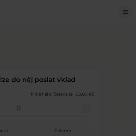
Me
menu
 lze do něj poslat vklad
Minimální částka je 100,00 Kč
add
ení
Celkem