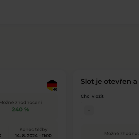
Slot je otevřen a
Chci vložit
Možné zhodnocení
240 %
check_indeterminate_small
Konec těžby
Možné zhodnoc
0
14. 8. 2024 - 11:00