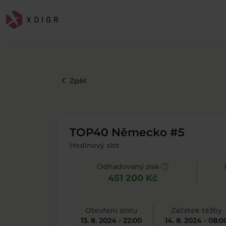
keyboard_arrow_left
Zpět
TOP40 Německo #5
Hodinový slot
help
Odhadovaný zisk
451 200 Kč
Otevření slotu
Začátek těžby
13. 8. 2024 - 22:00
14. 8. 2024 - 08:0