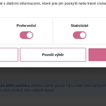
 s dalšími informacemi, které jste jim poskytli nebo které získa
keyboard_arrow_left
keyboard_arrow_right
1
2
4
5
Preferenční
Statistické
Povolit výběr
Aktuální výsledek
23 656,71 Kč
ž po jejím začátku
, získáte nárok pouze na tu část zisku (příp
 slotu (nikoli data objednávky).