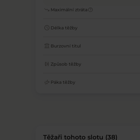
trending_down
help
Maximální ztráta
schedule
Délka těžby
account_balance
Burzovní titul
candlestick_chart
Způsob těžby
finance_mode
Páka těžby
Těžaři tohoto slotu (38)