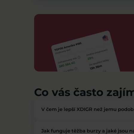
Co vás často zají
V čem je lepší XDIGR než jemu podo
Jak funguje těžba burzy a jaké jsou 