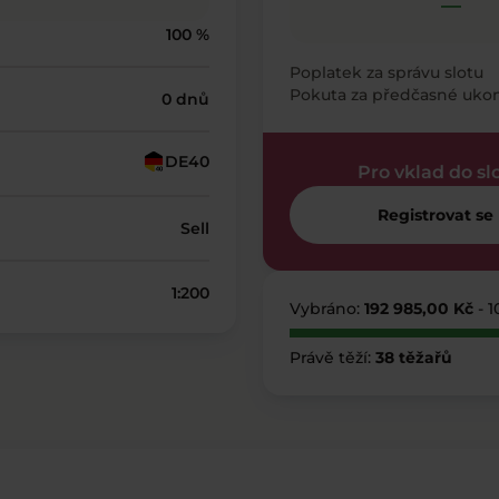
—
100 %
Poplatek za správu slotu
Pokuta za předčasné uko
0 dnů
DE40
Pro vklad do sl
Registrovat se
Sell
1:200
Vybráno:
192 985,00 Kč
- 
Právě těží:
38 těžařů