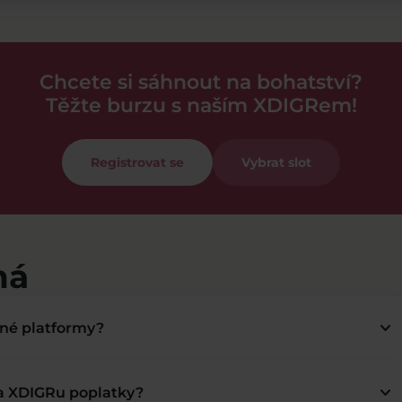
Chcete si sáhnout na bohatství?
Těžte burzu s naším XDIGRem!
Registrovat se
Vybrat slot
má
keyboard_arrow_down
bné platformy?
keyboard_arrow_down
na XDIGRu poplatky?