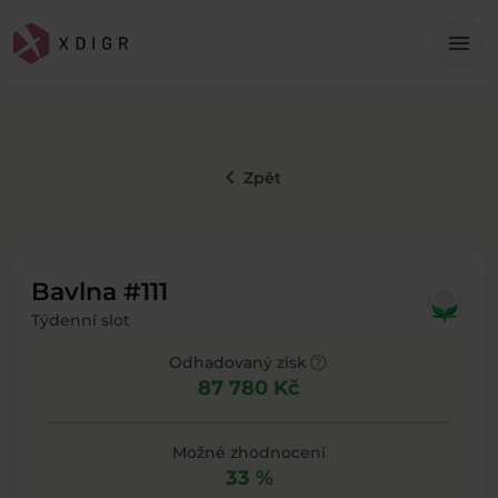
Me
menu
keyboard_arrow_left
Zpět
Bavlna #111
Týdenní slot
help
Odhadovaný zisk
87 780 Kč
Možné zhodnocení
33 %