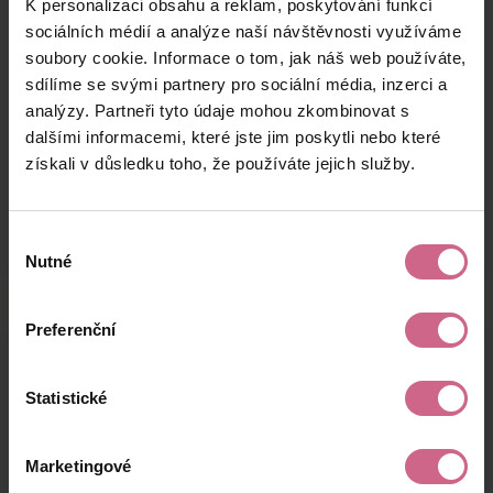
K personalizaci obsahu a reklam, poskytování funkcí
P****
14. 8. 2024
200 Kč
66 Kč
D****
20:13:19
sociálních médií a analýze naší návštěvnosti využíváme
soubory cookie. Informace o tom, jak náš web používáte,
J****
14. 8. 2024
3 200 Kč
1 056 Kč
sdílíme se svými partnery pro sociální média, inzerci a
D****
20:04:06
analýzy. Partneři tyto údaje mohou zkombinovat s
T****
14. 8. 2024
dalšími informacemi, které jste jim poskytli nebo které
7 770 Kč
2 564 Kč
P****
19:24:36
získali v důsledku toho, že používáte jejich služby.
keyboard_arrow_left
keyboard_arrow_right
1
2
4
Výběr
Nutné
souhlasu
Preferenční
Výsledky těžby
Statistické
Aktuální výsledek
Marketingové
21 324,92 Kč