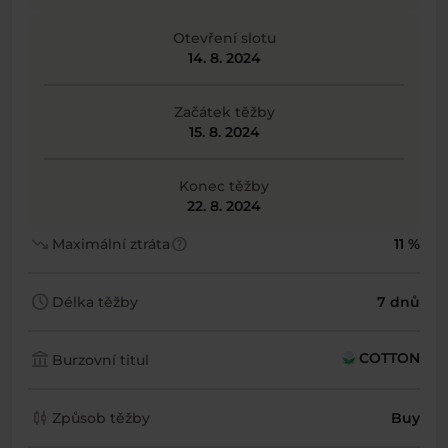
Otevření slotu
14. 8. 2024
Začátek těžby
15. 8. 2024
Konec těžby
22. 8. 2024
trending_down
help
Maximální ztráta
11 %
schedule
Délka těžby
7 dnů
account_balance
COTTON
Burzovní titul
candlestick_chart
Způsob těžby
Buy