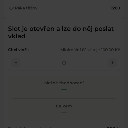
finance_mode
Páka těžby
1:200
Slot je otevřen a lze do něj poslat
vklad
Chci vložit
Minimální částka je 100,00 Kč
check_indeterminate_small
add
Možné zhodnocení
—
Celkem
—