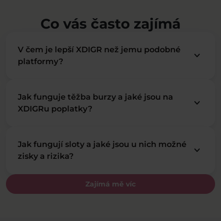
Co vás často zajímá
V čem je lepší XDIGR než jemu podobné
keyboard_arrow_down
platformy?
Jak funguje těžba burzy a jaké jsou na
keyboard_arrow_down
XDIGRu poplatky?
Jak fungují sloty a jaké jsou u nich možné
keyboard_arrow_down
zisky a rizika?
Zajímá mě víc