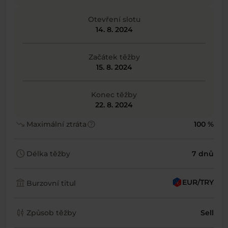
Otevření slotu
14. 8. 2024
Začátek těžby
15. 8. 2024
Konec těžby
22. 8. 2024
trending_down
help
Maximální ztráta
100 %
schedule
Délka těžby
7 dnů
account_balance
EUR/TRY
Burzovní titul
candlestick_chart
Způsob těžby
Sell