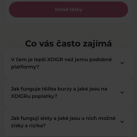
Detail těžby
Co vás často zajímá
V čem je lepší XDIGR než jemu podobné
keyboard_arrow_down
platformy?
Jak funguje těžba burzy a jaké jsou na
keyboard_arrow_down
XDIGRu poplatky?
Jak fungují sloty a jaké jsou u nich možné
keyboard_arrow_down
zisky a rizika?