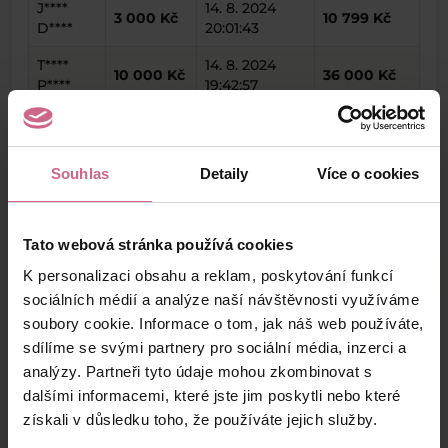
J****
14. 8. 2024
3 000 Kč
10 799 Kč
D****
20:01:43
T****
14. 8. 2024
10 000 Kč
36 000 Kč
P****
19:42:57
P****
14. 8. 2024
450 Kč
1 620 Kč
M****
18:48:00
Souhlas
Detaily
Více o cookies
keyboard_arrow_left
keyboard_arrow_right
1
2
4
Tato webová stránka používá cookies
K personalizaci obsahu a reklam, poskytování funkcí
sociálních médií a analýze naší návštěvnosti využíváme
soubory cookie. Informace o tom, jak náš web používáte,
Výsledky těžby
sdílíme se svými partnery pro sociální média, inzerci a
analýzy. Partneři tyto údaje mohou zkombinovat s
dalšími informacemi, které jste jim poskytli nebo které
Aktuální výsledek
získali v důsledku toho, že používáte jejich služby.
-23 943,30 Kč