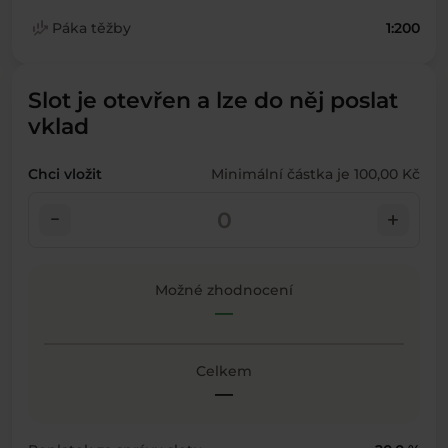
finance_mode
Páka těžby
1:200
Slot je otevřen a lze do něj poslat
vklad
Chci vložit
Minimální částka je 100,00 Kč
check_indeterminate_small
add
Možné zhodnocení
—
Celkem
—