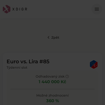
Me
menu
keyboard_arrow_left
Zpět
Euro vs. Lira #85
Týdenní slot
help
Odhadovaný zisk
1 440 000 Kč
Možné zhodnocení
360 %