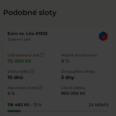
Podobné sloty
Euro vs. Lira #1933
Týdenní slot
help
Odhadovaný zisk
Možné zhodnocení
72 000 Kč
8 %
help
Délka těžby
Do spuštění těžby
10 dnů
3 dny
help
Maximální ztráta
Cílová částka
4 %
900 000 Kč
118 482 Kč
- 13 %
24 těžařů