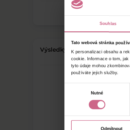
Souhlas
Tato webová stránka použív
Výsledky těžby
K personalizaci obsahu a re
cookie. Informace o tom, jak
tyto údaje mohou zkombinovat
používáte jejich služby.
Výběr
Nutné
souhlasu
Odmítnout