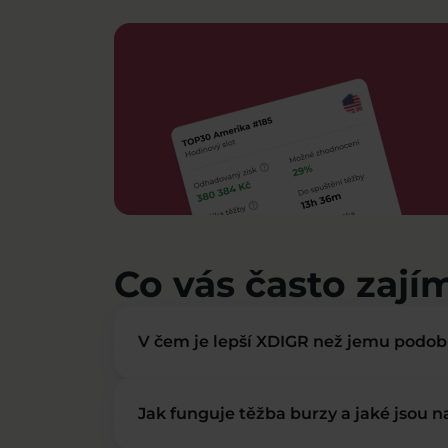
Co vás často zají
V čem je lepší XDIGR než jemu podo
Jak funguje těžba burzy a jaké jsou 