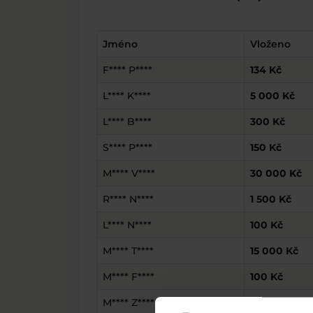
Jméno
Vloženo
F**** P****
134 Kč
L**** K****
5 000 Kč
L**** B****
300 Kč
S**** P****
150 Kč
M**** V****
30 000 Kč
R**** N****
1 500 Kč
L**** N****
100 Kč
M**** T****
15 000 Kč
M**** F****
100 Kč
M**** Z****
5 000 Kč