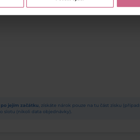
ž po jejím začátku
, získáte nárok pouze na tu část zisku (příp
 slotu (nikoli data objednávky).