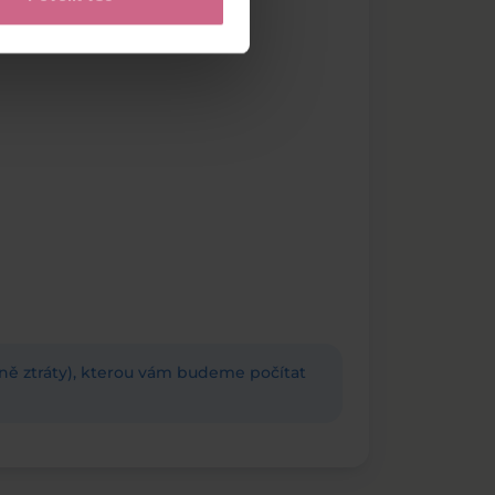
adně ztráty), kterou vám budeme počítat