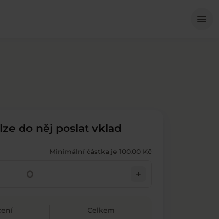
Me
menu
 lze do něj poslat vklad
Minimální částka je 100,00 Kč
add
ení
Celkem