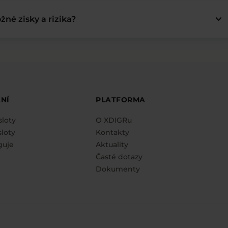
keyboard_arrow_down
žné zisky a rizika?
NÍ
PLATFORMA
sloty
O XDIGRu
loty
Kontakty
guje
Aktuality
Časté dotazy
Dokumenty