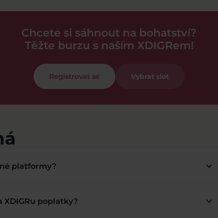
Chcete si sáhnout na bohatství?
Těžte burzu s naším XDIGRem!
Registrovat se
Vybrat slot
má
keyboard_arrow_down
bné platformy?
keyboard_arrow_down
na XDIGRu poplatky?