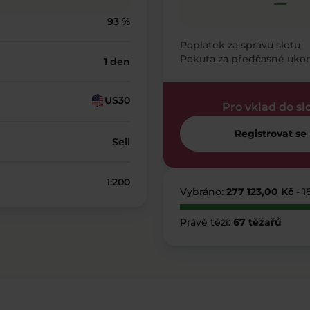
—
93 %
Poplatek za správu slotu
Pokuta za předčasné uko
1 den
US30
Pro vklad do sl
Registrovat se
Sell
1:200
Vybráno:
277 123,00 Kč
- 
Právě těží:
67 těžařů