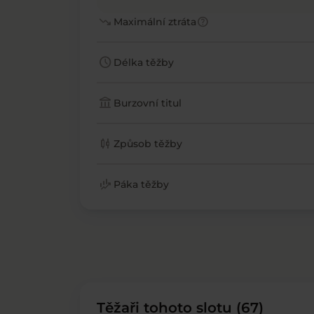
trending_down
help
Maximální ztráta
schedule
Délka těžby
account_balance
Burzovní titul
candlestick_chart
Způsob těžby
finance_mode
Páka těžby
Těžaři tohoto slotu (67)