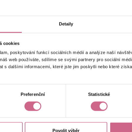
keyboard_arrow_left
keyboard_arrow_right
1
2
…
7
Detaily
á cookies
klam, poskytování funkcí sociálních médií a analýze naší návšt
 náš web používáte, sdílíme se svými partnery pro sociální média
 s dalšími informacemi, které jste jim poskytli nebo které získa
Aktuální výsledek
-32 208,63 Kč
Preferenční
Statistické
Povolit výběr