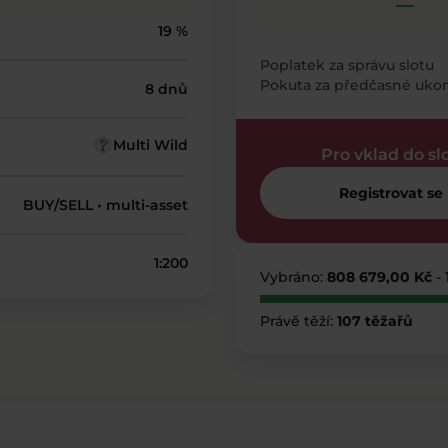
—
19 %
Poplatek za správu slotu
Pokuta za předčasné uko
8 dnů
Multi Wild
Pro vklad do sl
Registrovat se
BUY/SELL • multi-asset
1:200
Vybráno:
808 679,00 Kč
-
Právě těží:
107 těžařů