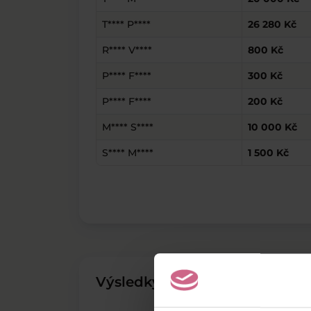
T**** P****
26 280 Kč
R**** V****
800 Kč
P**** F****
300 Kč
P**** F****
200 Kč
M**** S****
10 000 Kč
S**** M****
1 500 Kč
Výsledky těžby