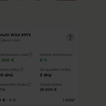
Multi Wild #973
Týdenní slot
help
Odhadovaný zisk
Možné zhodnocení
1 560 €
6 %
help
Délka těžby
Do spuštění těžby
10 dnů
3 dny
help
Maximální ztráta
Cílová částka
2 %
26 000 €
5 €
- 0 %
1 těžař