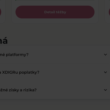
Detail těžby
má
keyboard_arrow_down
bné platformy?
keyboard_arrow_down
na XDIGRu poplatky?
keyboard_arrow_down
žné zisky a rizika?