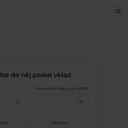
Me
menu
 lze do něj poslat vklad
Minimální částka je 5,00 €
add
ení
Celkem