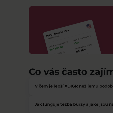
Co vás často zají
V čem je lepší XDIGR než jemu podo
Jak funguje těžba burzy a jaké jsou 