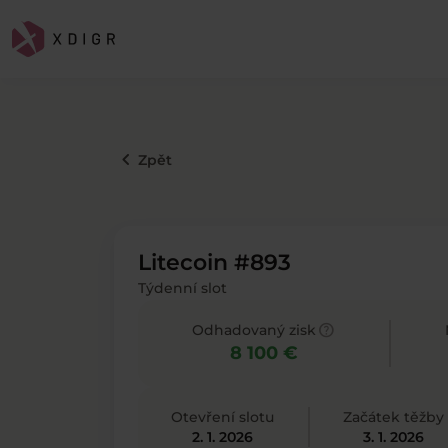
keyboard_arrow_left
Zpět
Litecoin #893
Týdenní slot
help
Odhadovaný zisk
8 100 €
Otevření slotu
Začátek těžby
2. 1. 2026
3. 1. 2026