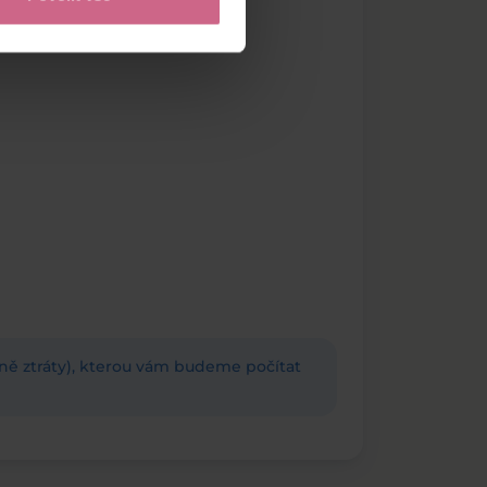
adně ztráty), kterou vám budeme počítat