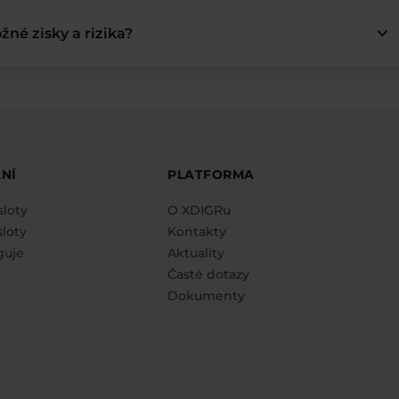
keyboard_arrow_down
žné zisky a rizika?
NÍ
PLATFORMA
sloty
O XDIGRu
loty
Kontakty
guje
Aktuality
Časté dotazy
Dokumenty