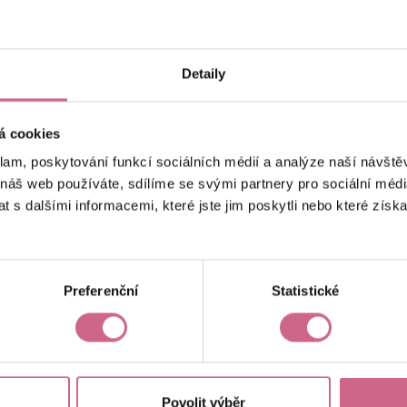
keyboard_arrow_left
keyboard_arrow_right
1
2
Detaily
á cookies
klam, poskytování funkcí sociálních médií a analýze naší návšt
 náš web používáte, sdílíme se svými partnery pro sociální média
 s dalšími informacemi, které jste jim poskytli nebo které získa
Aktuální výsledek
163,67 €
Preferenční
Statistické
Povolit výběr