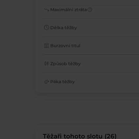
trending_down
help
Maximální ztráta
schedule
Délka těžby
account_balance
Burzovní titul
candlestick_chart
Způsob těžby
finance_mode
Páka těžby
Těžaři tohoto slotu (26)