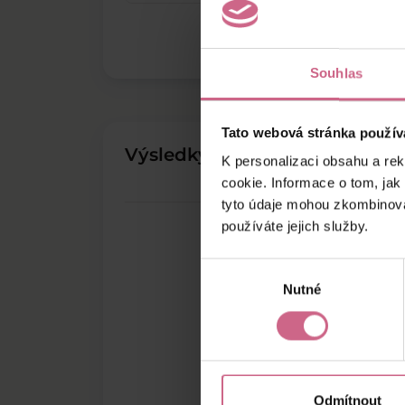
Souhlas
Tato webová stránka použív
Výsledky těžby
K personalizaci obsahu a re
cookie. Informace o tom, jak
tyto údaje mohou zkombinovat
používáte jejich služby.
Výběr
Nutné
souhlasu
Odmítnout