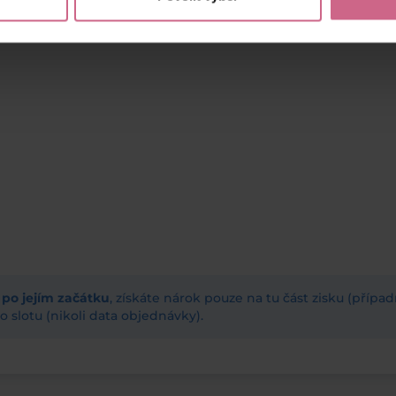
ž po jejím začátku
, získáte nárok pouze na tu část zisku (příp
 slotu (nikoli data objednávky).