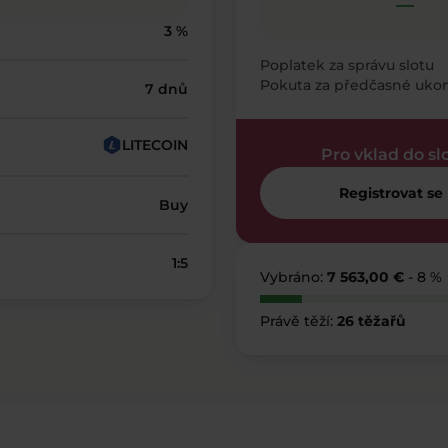
—
3 %
Poplatek za správu slotu
Pokuta za předčasné uko
7 dnů
LITECOIN
Pro vklad do sl
Registrovat se
Buy
1:5
Vybráno:
7 563,00 €
- 8 %
Právě těží:
26 těžařů