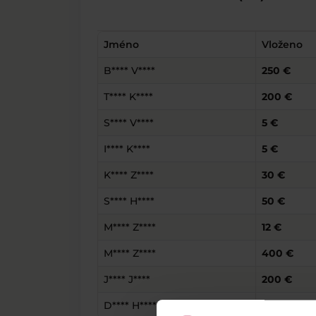
Jméno
Vloženo
B**** V****
250 €
T**** K****
200 €
S**** V****
5 €
I**** K****
5 €
K**** Z****
30 €
S**** H****
50 €
M**** Z****
12 €
M**** Z****
400 €
J**** J****
200 €
D**** H****
29 €