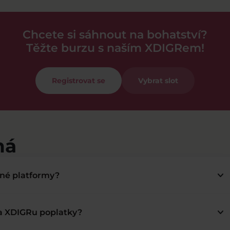
Chcete si sáhnout na bohatství?
Těžte burzu s naším XDIGRem!
Registrovat se
Vybrat slot
má
keyboard_arrow_down
bné platformy?
keyboard_arrow_down
na XDIGRu poplatky?