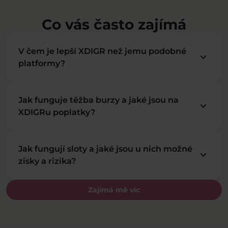
Co vás často zajímá
V čem je lepší XDIGR než jemu podobné
keyboard_arrow_down
platformy?
Jak funguje těžba burzy a jaké jsou na
keyboard_arrow_down
XDIGRu poplatky?
Jak fungují sloty a jaké jsou u nich možné
keyboard_arrow_down
zisky a rizika?
Zajímá mě víc