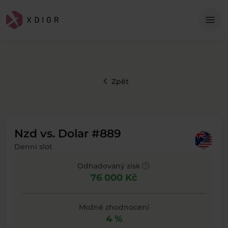
Me
menu
keyboard_arrow_left
Zpět
Nzd vs. Dolar #889
Denní slot
help
Odhadovaný zisk
76 000 Kč
Možné zhodnocení
4 %