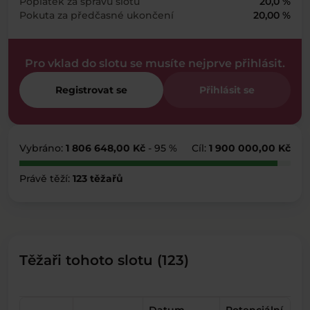
Poplatek za správu slotu
20,0 %
Pokuta za předčasné ukončení
20,00 %
Pro vklad do slotu se musíte nejprve přihlásit.
Registrovat se
Přihlásit se
Vybráno:
1 806 648,00 Kč
- 95 %
Cíl:
1 900 000,00 Kč
Právě těží:
123 těžařů
Těžaři tohoto slotu (123)