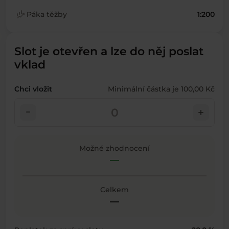
finance_mode
Páka těžby
1:200
Slot je otevřen a lze do něj poslat
vklad
Chci vložit
Minimální částka je 100,00 Kč
check_indeterminate_small
add
Možné zhodnocení
—
Celkem
—