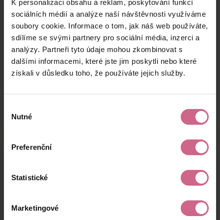
K personalizaci obsahu a reklam, poskytování funkcí
P****
1. 12. 2025
1 000 Kč
40 Kč
K****
22:19:18
sociálních médií a analýze naší návštěvnosti využíváme
soubory cookie. Informace o tom, jak náš web používáte,
R****
1. 12. 2025
200 Kč
8 Kč
sdílíme se svými partnery pro sociální média, inzerci a
K****
22:17:53
analýzy. Partneři tyto údaje mohou zkombinovat s
M****
1. 12. 2025
dalšími informacemi, které jste jim poskytli nebo které
666 Kč
26 Kč
H****
22:00:54
získali v důsledku toho, že používáte jejich služby.
keyboard_arrow_left
keyboard_arrow_right
1
2
…
14
Výběr
Nutné
souhlasu
Preferenční
Výsledky těžby
Statistické
Aktuální výsledek
Marketingové
12 928,05 Kč