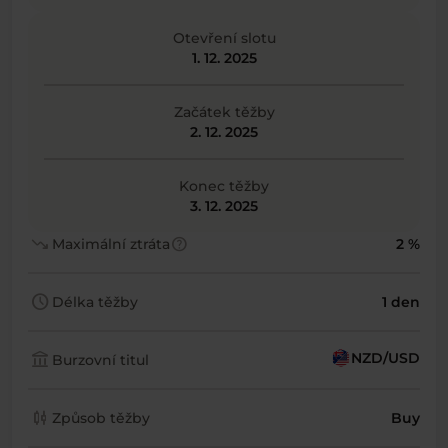
Otevření slotu
1. 12. 2025
Začátek těžby
2. 12. 2025
Konec těžby
3. 12. 2025
trending_down
help
Maximální ztráta
2 %
schedule
Délka těžby
1 den
account_balance
NZD/USD
Burzovní titul
candlestick_chart
Způsob těžby
Buy