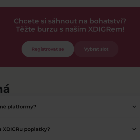
Chcete si sáhnout na bohatství?
Těžte burzu s naším XDIGRem!
Registrovat se
Vybrat slot
má
keyboard_arrow_down
bné platformy?
keyboard_arrow_down
na XDIGRu poplatky?