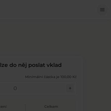
Me
menu
 lze do něj poslat vklad
Minimální částka je 100,00 Kč
add
ení
Celkem