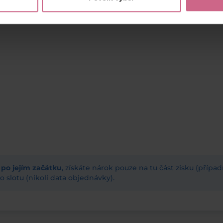
ž po jejím začátku
, získáte nárok pouze na tu část zisku (příp
 slotu (nikoli data objednávky).