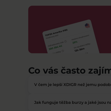
Co vás často zají
V čem je lepší XDIGR než jemu podo
Jak funguje těžba burzy a jaké jsou 