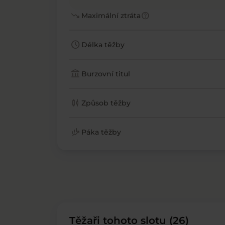
trending_down
help
Maximální ztráta
schedule
Délka těžby
account_balance
Burzovní titul
candlestick_chart
Způsob těžby
finance_mode
Páka těžby
Těžaři tohoto slotu (26)