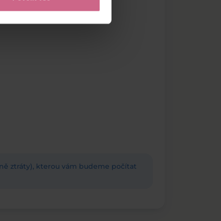
adně ztráty), kterou vám budeme počítat