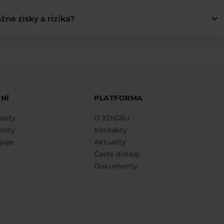
keyboard_arrow_down
žné zisky a rizika?
NÍ
PLATFORMA
sloty
O XDIGRu
loty
Kontakty
guje
Aktuality
Časté dotazy
Dokumenty