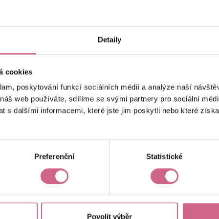
keyboard_arrow_left
keyboard_arrow_right
1
2
Detaily
á cookies
klam, poskytování funkcí sociálních médií a analýze naší návšt
 náš web používáte, sdílíme se svými partnery pro sociální média
 s dalšími informacemi, které jste jim poskytli nebo které získa
Aktuální výsledek
-21 712,28 Kč
Preferenční
Statistické
Povolit výběr