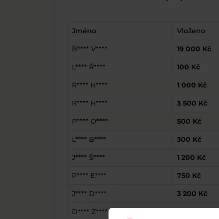
Jméno
Vloženo
B**** V****
19 000 Kč
L**** Ř****
100 Kč
R**** H****
1 000 Kč
R**** H****
3 500 Kč
P**** O****
500 Kč
L**** B****
300 Kč
J**** Š****
1 200 Kč
P**** E****
750 Kč
J**** D****
3 200 Kč
D**** Z****
5 000 Kč