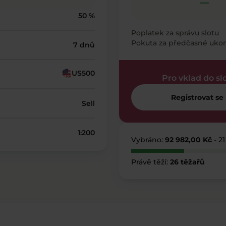
—
50 %
Poplatek za správu slotu
Pokuta za předčasné uko
7 dnů
US500
Pro vklad do sl
Registrovat se
Sell
1:200
Vybráno:
92 982,00 Kč
- 2
Právě těží:
26 těžařů