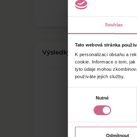
Souhlas
Tato webová stránka použív
Výsledky těžby
K personalizaci obsahu a re
cookie. Informace o tom, jak
tyto údaje mohou zkombinovat
používáte jejich služby.
Výběr
Nutné
souhlasu
Odmítnout